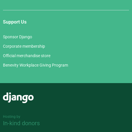
Support Us
Sponsor Django
Corporate membership
Official merchandise store
Benevity Workplace Giving Program
Django
Hosting by
In-kind donors