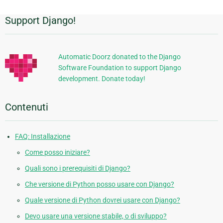
Support Django!
Informazioni
aggiuntive
Automatic Doorz donated to the Django
Software Foundation to support Django
development. Donate today!
Contenuti
FAQ: Installazione
Come posso iniziare?
Quali sono i prerequisiti di Django?
Che versione di Python posso usare con Django?
Quale versione di Python dovrei usare con Django?
Devo usare una versione stabile, o di sviluppo?