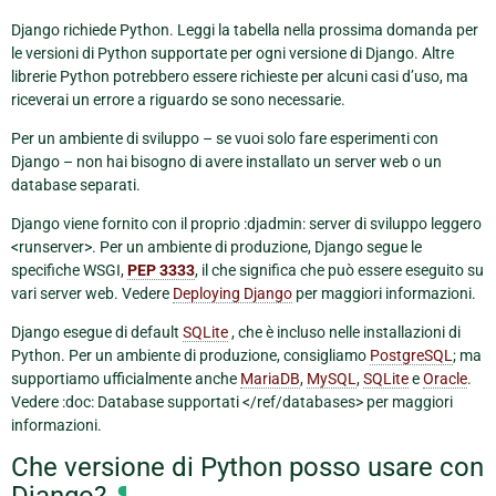
Django richiede Python. Leggi la tabella nella prossima domanda per
le versioni di Python supportate per ogni versione di Django. Altre
librerie Python potrebbero essere richieste per alcuni casi d’uso, ma
riceverai un errore a riguardo se sono necessarie.
Per un ambiente di sviluppo – se vuoi solo fare esperimenti con
Django – non hai bisogno di avere installato un server web o un
database separati.
Django viene fornito con il proprio :djadmin: server di sviluppo leggero
<runserver>. Per un ambiente di produzione, Django segue le
specifiche WSGI,
PEP 3333
, il che significa che può essere eseguito su
vari server web. Vedere
Deploying Django
per maggiori informazioni.
Django esegue di default
SQLite
, che è incluso nelle installazioni di
Python. Per un ambiente di produzione, consigliamo
PostgreSQL
; ma
supportiamo ufficialmente anche
MariaDB
,
MySQL
,
SQLite
e
Oracle
.
Vedere :doc: Database supportati </ref/databases> per maggiori
informazioni.
Che versione di Python posso usare con
¶