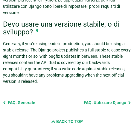
versioni più recenti di Python. Le applicazioni di terze parti da
utilizzare con Django sono libere di impostare i propri requisiti di
versione.
Devo usare una versione stabile, o di
sviluppo?
¶
Generally, if you’re using code in production, you should be using a
stable release. The Django project publishes a full stable release every
eight months or so, with bugfix updates in between. These stable
releases contain the API that is covered by our backwards
compatibility guarantees; if you write code against stable releases,
you shouldn’t have any problems upgrading when the next official
version is released.
Previous
FAQ: Generale
FAQ: Utilizzare Django
page
and
BACK TO TOP
next
page