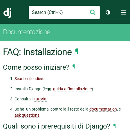
Search
M
Conferma
Django
Cambia te
Documentazione
FAQ: Installazione
¶
Come posso iniziare?
¶
Scarica il codice
.
Installa Django (leggi
guida all’installazione
).
Consulta il
tutorial
.
Se hai un problema, controlla il resto della
documentation
, e
ask questions
.
Quali sono i prerequisiti di Django?
¶