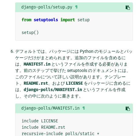
django-polls/setup.py
¶
from
setuptools
import
setup
setup
()
デフォルトでは、パッケージには Python のモジュールとパッ
ケージだけがまとめられます。追加のファイルを含めるに
は、
MANIFEST.in
というファイルを作成する必要がありま
す。前のステップで挙げた setuptools のドキュメントには、
このファイルについて詳しい説明があります。テンプレー
ト、
README.rst
、および
LICENSE
をパッケージに含めるに
は、
django-polls/MANIFEST.in
というファイルを作成
し、その中に次のように書きます。
django-polls/MANIFEST.in
¶
include LICENSE

include README.rst

recursive-include polls/static *
