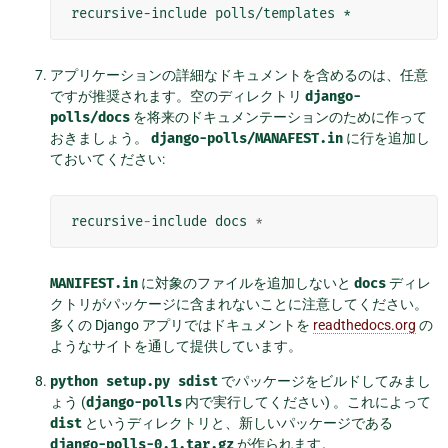
アプリケーションの詳細なドキュメントを含めるのは、任意
ですが推奨されます。空のディレクトリ
django-
polls/docs
を将来のドキュメンテーションのために作って
おきましょう。
django-polls/MANAFEST.in
に行を追加し
ておいてください:
recursive
-
include
docs
*
MANIFEST.in
に対象のファイルを追加しないと
docs
ディレ
クトリがパッケージに含まれないことに注意してください。
多くの Django アプリではドキュメントを
readthedocs.org
の
ようなサイトを通して提供しています。
python
setup.py
sdist
でパッケージをビルドしてみまし
ょう (
django-polls
内で実行してください) 。これによって
dist
というディレクトリと、新しいパッケージである
django-polls-0.1.tar.gz
が作られます。