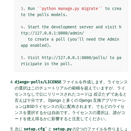
3.
 Run 
``python manage.py migrate``
 to crea
te the polls models.

4.
 Start the development server and visit h
ttp://127.0.0.1:8000/admin/

   to create a poll (you'll need the Admin 
app enabled).

5.
 Visit http://127.0.0.1:8000/polls/ to pa
django-polls/LICENSE
ファイルを作成します。ライセンス
の選択はこのチュートリアルの範疇を超えていますが、ライ
センスなしで公にリリースされたコードは
役立たず
であると
言えば十分です。 Django と多くの Django 互換アプリケーシ
ョンはBSDライセンスの元に配布されます。でもどのライセ
ンスを選択するかは自由です。ライセンスの選択は、誰がコ
ードを使え得るかに影響すると注意してください。
次に
setup.cfg`
と
setup.py
の2つのファイルを作りましょ