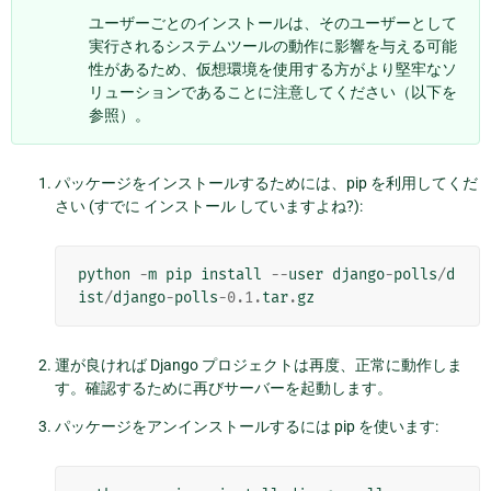
ユーザーごとのインストールは、そのユーザーとして
実行されるシステムツールの動作に影響を与える可能
性があるため、仮想環境を使用する方がより堅牢なソ
リューションであることに注意してください（以下を
参照）。
パッケージをインストールするためには、pip を利用してくだ
さい (すでに
インストール
していますよね?):
python
-
m
pip
install
--
user
django
-
polls
/
d
ist
/
django
-
polls
-
0.1
.
tar
.
gz
運が良ければ Django プロジェクトは再度、正常に動作しま
す。確認するために再びサーバーを起動します。
パッケージをアンインストールするには pip を使います: