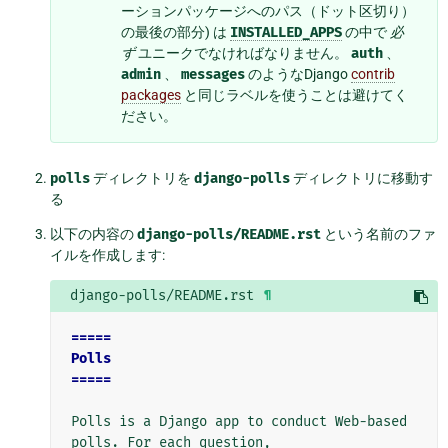
ーションパッケージへのパス（ドット区切り）
の最後の部分) は
INSTALLED_APPS
の中で
必
ず
ユニークでなければなりません。
auth
、
admin
、
messages
のようなDjango
contrib
packages
と同じラベルを使うことは避けてく
ださい。
polls
ディレクトリを
django-polls
ディレクトリに移動す
る
以下の内容の
django-polls/README.rst
という名前のファ
イルを作成します:
django-polls/README.rst
¶
=====
Polls
=====
Polls is a Django app to conduct Web-based 
polls. For each question,
