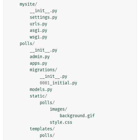
mysite
/
__init__
.
py
settings
.
py
urls
.
py
asgi
.
py
wsgi
.
py
polls
/
__init__
.
py
admin
.
py
apps
.
py
migrations
/
__init__
.
py
0001
_initial
.
py
models
.
py
static
/
polls
/
images
/
background
.
gif
style
.
css
templates
/
polls
/