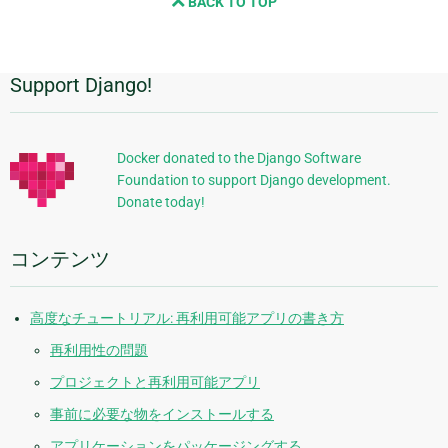
BACK TO TOP
ー
ジ
と
次
Support Django!
追
の
ペ
加
ー
的
ジ
Docker donated to the Django Software
Foundation to support Django development.
な
Donate today!
情
報
コンテンツ
高度なチュートリアル: 再利用可能アプリの書き方
再利用性の問題
プロジェクトと再利用可能アプリ
事前に必要な物をインストールする
アプリケーションをパッケージングする