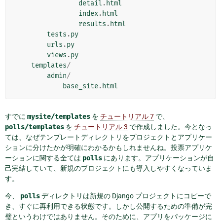
detail
.
html
index
.
html
results
.
html
tests
.
py
urls
.
py
views
.
py
templates
/
admin
/
base_site
.
html
すでに
mysite/templates
を
チュートリアル 7
で、
polls/templates
を
チュートリアル 3
で作成しました。今となっ
ては、なぜテンプレートディレクトリをプロジェクトとアプリケー
ションに分けたかが明確にわかるかもしれませんね。投票アプリケ
ーションに関する全ては
polls
にあります。アプリケーションが自
己完結していて、新規のプロジェクトにも導入しやすくなっていま
す。
今、
polls
ディレクトリは新規の Django プロジェクトにコピーで
き、すぐに再利用できる状態です。しかし公開するための準備が完
璧というわけではありません。そのために、アプリをパッケージに