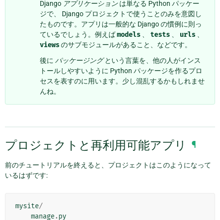
Django
アプリケーション
は単なる Python パッケー
ジで、 Django プロジェクトで使うことのみを意図し
たものです。アプリは一般的な Django の慣例に則っ
ているでしょう。例えば
models
、
tests
、
urls
、
views
のサブモジュールがあること、などです。
後に
パッケージング
という言葉を、他の人がインス
トールしやすいように Python パッケージを作るプロ
セスを表すのに用います。少し混乱するかもしれませ
んね。
プロジェクトと再利用可能アプリ
¶
前のチュートリアルを終えると、プロジェクトはこのようになって
いるはずです:
mysite
/
manage
.
py