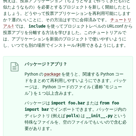
例えば、投票アプリケーション（ちょうど今まで作ってきたものと
似たようなもの）を必要とするプロジェクトを新しく開始したとし
ましょう。どうやって投票アプリケーションを再利用可能にします
か？運のいいことに、その方法はすでに会得済みです。
チュートリ
アル1
では、
include
を使ってプロジェクトレベルの URLconf から
投票アプリを分離する方法を学びました。このチュートリアルで
は、アプリケーションを新規のプロジェクトで使いやすいように
し、いつでも別の場所でインストール/利用できるようにします。
パッケージ？アプリ？
Python の
package
を使うと、関連する Python コー
ドをまとめて再利用しやすいようにできます。パッケ
ージは、 Python コードのファイル ( 通称 "モジュー
ル" ) を１つ以上含みます。
パッケージは
import
foo.bar
または
from
foo
import
bar
でインポートできます。パッケージ内の
ディレクトリ (例えば
polls
) は
__init__.py
という
特殊なファイルを、空のファイルでもいいので含む必
要があります。