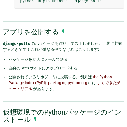
python
-
m
pip
uninstall
django
-
polls
アプリを公開する
¶
django-polls
のパッケージを作り、テストしました。世界に共有
するときです！これが単なる例でなければこうします:
パッケージを友人にメールで送る
自身の Web サイトにアップロードする
公開されているリポジトリに投稿する。例えば
the Python
Package Index (PyPI)
.
packaging.python.org
には
よくできたチ
ュートリアル
があります。
仮想環境でのPythonパッケージのイン
ストール
¶