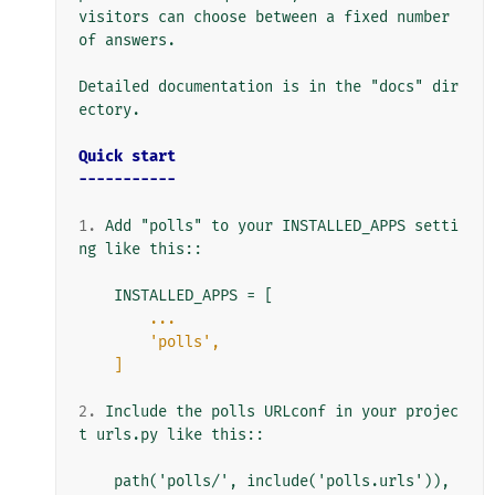
visitors can choose between a fixed number 
of answers.

Detailed documentation is in the "docs" dir
ectory.

Quick start
-----------
1.
 Add "polls" to your INSTALLED_APPS setti
ng like this::

        ...
        'polls',
    ]
2.
 Include the polls URLconf in your projec
t urls.py like this::

    path('polls/', include('polls.urls')),
