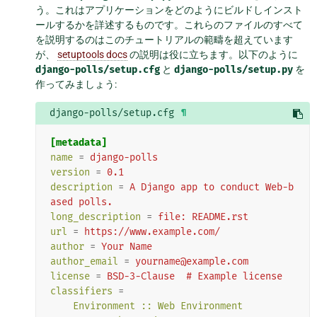
う。これはアプリケーションをどのようにビルドしインスト
ールするかを詳述するものです。これらのファイルのすべて
を説明するのはこのチュートリアルの範疇を超えています
が、
setuptools docs
の説明は役に立ちます。以下のように
django-polls/setup.cfg
と
django-polls/setup.py
を
作ってみましょう:
django-polls/setup.cfg
¶
[metadata]
name
=
django-polls
version
=
0.1
description
=
A Django app to conduct Web-b
ased polls.
long_description
=
file: README.rst
url
=
https://www.example.com/
author
=
Your Name
author_email
=
yourname@example.com
license
=
BSD-3-Clause  # Example license
classifiers
=
Environment :: Web Environment