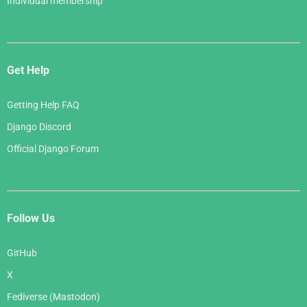
Individual membership
Get Help
Getting Help FAQ
Django Discord
Official Django Forum
Follow Us
GitHub
X
Fediverse (Mastodon)