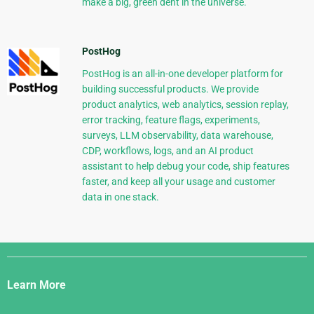
make a big, green dent in the universe.
PostHog
PostHog is an all-in-one developer platform for
building successful products. We provide
product analytics, web analytics, session replay,
error tracking, feature flags, experiments,
surveys, LLM observability, data warehouse,
CDP, workflows, logs, and an AI product
assistant to help debug your code, ship features
faster, and keep all your usage and customer
data in one stack.
Django
Links
Learn More