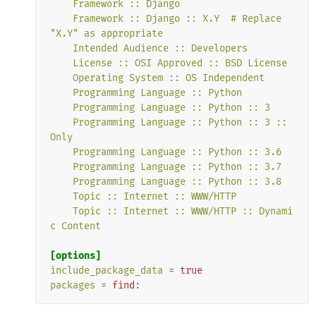
Framework :: Django
Framework :: Django :: X.Y  # Replace 
"X.Y" as appropriate
Intended Audience :: Developers
License :: OSI Approved :: BSD License
Operating System :: OS Independent
Programming Language :: Python
Programming Language :: Python :: 3
Programming Language :: Python :: 3 :: 
Only
Programming Language :: Python :: 3.6
Programming Language :: Python :: 3.7
Programming Language :: Python :: 3.8
Topic :: Internet :: WWW/HTTP
Topic :: Internet :: WWW/HTTP :: Dynami
c Content
[options]
include_package_data
=
true
packages
=
find: