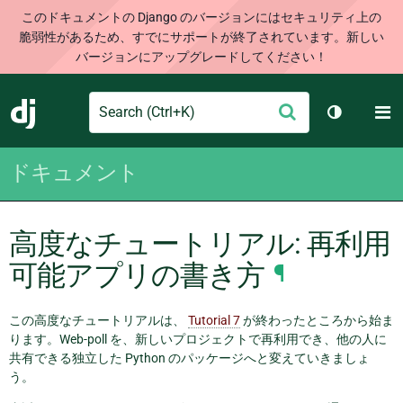
このドキュメントの Django のバージョンにはセキュリティ上の
脆弱性があるため、すでにサポートが終了されています。新しい
バージョンにアップグレードしてください！
Search
M
送
Django
テーマを切
信
ドキュメント
高度なチュートリアル: 再利用
可能アプリの書き方
¶
この高度なチュートリアルは、
Tutorial 7
が終わったところから始ま
ります。Web-poll を、新しいプロジェクトで再利用でき、他の人に
共有できる独立した Python のパッケージへと変えていきましょ
う。