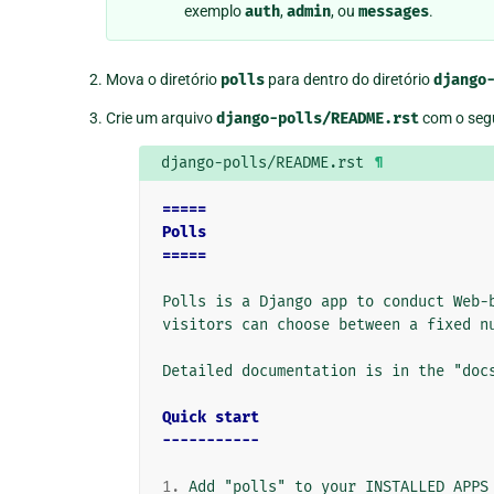
exemplo
auth
,
admin
, ou
messages
.
Mova o diretório
polls
para dentro do diretório
django
Crie um arquivo
django-polls/README.rst
com o segu
django-polls/README.rst
¶
=====
Polls
=====
Polls is a Django app to conduct Web-b
visitors can choose between a fixed nu
Detailed documentation is in the "docs
Quick start
-----------
1.
 Add "polls" to your INSTALLED_APPS 