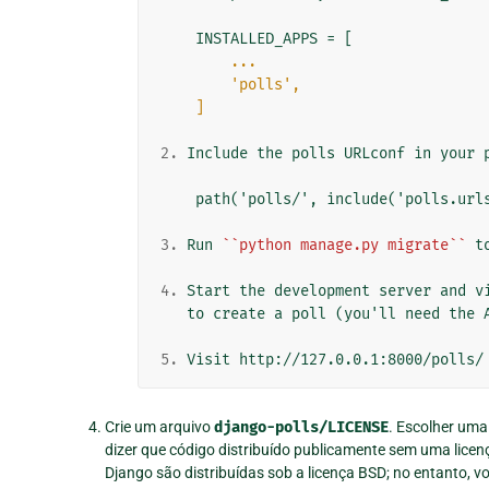
        ...
        'polls',
    ]
2.
 Include the polls URLconf in your p
    path('polls/', include('polls.urls')),

3.
 Run 
``python manage.py migrate``
 t
4.
 Start the development server and vi
   to create a poll (you'll need the Admin app enabled).

5.
Crie um arquivo
django-polls/LICENSE
. Escolher uma 
dizer que código distribuído publicamente sem uma licen
Django são distribuídas sob a licença BSD; no entanto, vo