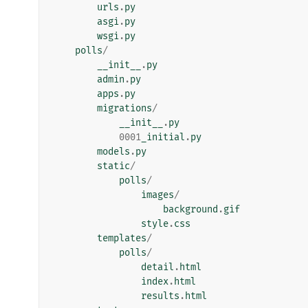
urls
.
py
asgi
.
py
wsgi
.
py
polls
/
__init__
.
py
admin
.
py
apps
.
py
migrations
/
__init__
.
py
0001
_initial
.
py
models
.
py
static
/
polls
/
images
/
background
.
gif
style
.
css
templates
/
polls
/
detail
.
html
index
.
html
results
.
html