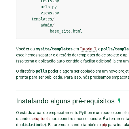
tests
.
py
urls
.
py
views
.
py
templates
/
admin
/
base_site
.
html
Você criou
mysite/templates
em
Tutorial 7
, e
polls/templa
escolhemos separar o diretório de templates do de projeto e apl
Isso torna a aplicação auto-contida e facilita adicioná-la em um
O diretório
polls
poderia agora ser copiado em um novo projet
pronta para ser publicada. Para isso, nós precisamos empacotar
Instalando alguns pré-requisitos
¶
O estado atual do empacotamento Python é um pouco complicad
usando
setuptools
para construir nosso pacote. É a ferrame
do
distribute
). Estaremos usando também o
pip
para instala