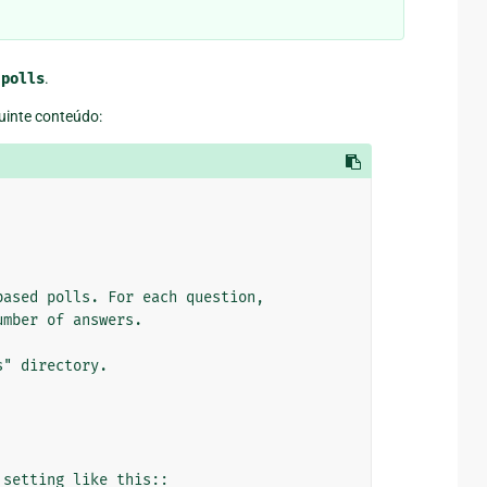
-polls
.
inte conteúdo:
ased polls. For each question,

mber of answers.

" directory.

setting like this::
