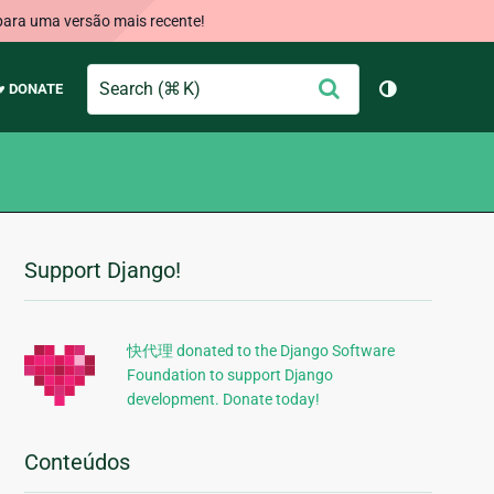
para uma versão mais recente!
Search
Enviar
♥ DONATE
Alternar te
Support Django!
Informações
Adicionais
快代理 donated to the Django Software
Foundation to support Django
development. Donate today!
Conteúdos