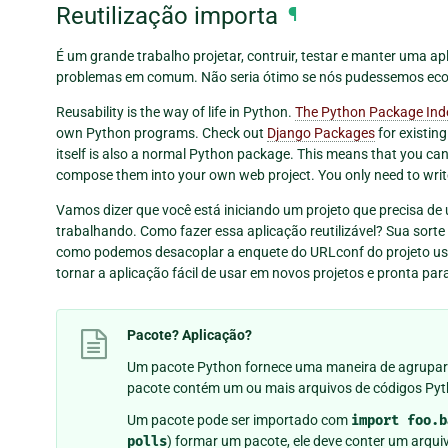
Reutilização importa
¶
É um grande trabalho projetar, contruir, testar e manter uma 
problemas em comum. Não seria ótimo se nós pudessemos eco
Reusability is the way of life in Python.
The Python Package Ind
own Python programs. Check out
Django Packages
for existin
itself is also a normal Python package. This means that you c
compose them into your own web project. You only need to write
Vamos dizer que você está iniciando um projeto que precisa d
trabalhando. Como fazer essa aplicação reutilizável? Sua sorte
como podemos desacoplar a enquete do URLconf do projeto 
tornar a aplicação fácil de usar em novos projetos e pronta par
Pacote? Aplicação?
Um
pacote
Python fornece uma maneira de agrupar c
pacote contém um ou mais arquivos de códigos Py
Um pacote pode ser importado com
import
foo.b
polls
) formar um pacote, ele deve conter um arqui