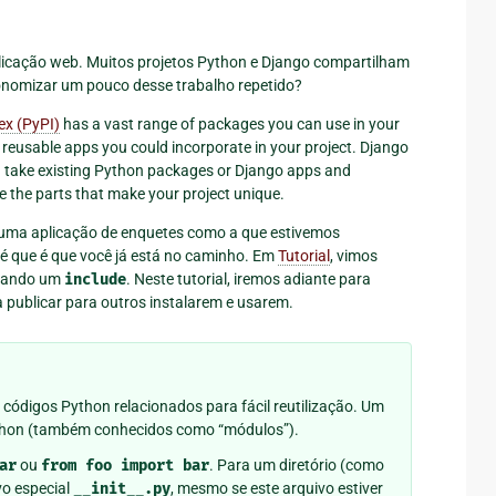
aplicação web. Muitos projetos Python e Django compartilham
nomizar um pouco desse trabalho repetido?
ex (PyPI)
has a vast range of packages you can use in your
g reusable apps you could incorporate in your project. Django
an take existing Python packages or Django apps and
 the parts that make your project unique.
e uma aplicação de enquetes como a que estivemos
 é que é que você já está no caminho. Em
Tutorial
, vimos
usando um
include
. Neste tutorial, iremos adiante para
a publicar para outros instalarem e usarem.
ódigos Python relacionados para fácil reutilização. Um
thon (também conhecidos como “módulos”).
ar
ou
from
foo
import
bar
. Para um diretório (como
vo especial
__init__.py
, mesmo se este arquivo estiver