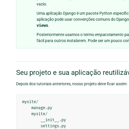
vazio.
Uma
aplicação
Django é um pacote Python especifi
aplicação pode usar convenções comuns do Django
views
.
Posteriormente usamos o termo
empacotamento
pa
fácil para outros instalarem. Pode ser um pouco c
Seu projeto e sua aplicação reutilizá
Depois dos tutoriais anteriores, nosso projeto deve ficar assim:
mysite
/
manage
.
py
mysite
/
__init__
.
py
settings
.
py