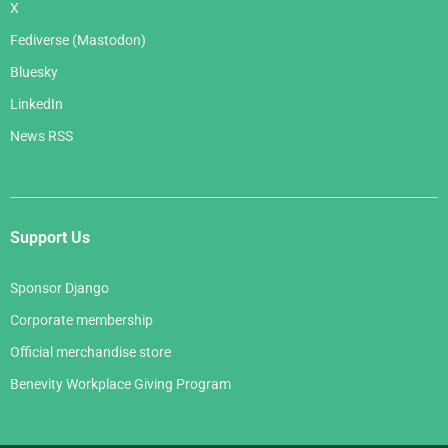
X
Fediverse (Mastodon)
Bluesky
LinkedIn
News RSS
Support Us
Sponsor Django
Corporate membership
Official merchandise store
Benevity Workplace Giving Program