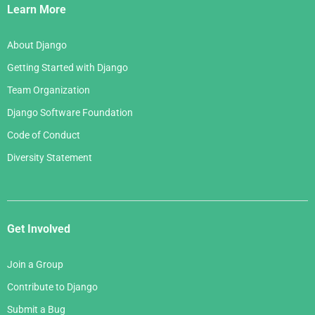
Links
Learn More
About Django
Getting Started with Django
Team Organization
Django Software Foundation
Code of Conduct
Diversity Statement
Get Involved
Join a Group
Contribute to Django
Submit a Bug