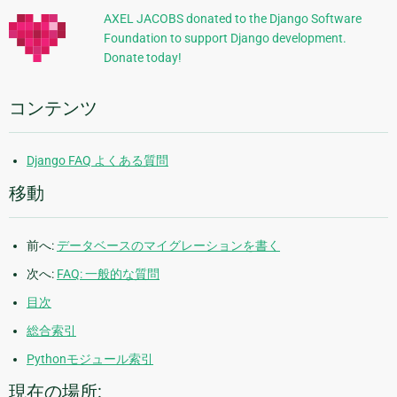
的
ジ
AXEL JACOBS donated to the Django Software
Foundation to support Django development.
な
Donate today!
情
報
コンテンツ
Django FAQ よくある質問
移動
前へ:
データベースのマイグレーションを書く
次へ:
FAQ: 一般的な質問
目次
総合索引
Pythonモジュール索引
現在の場所: