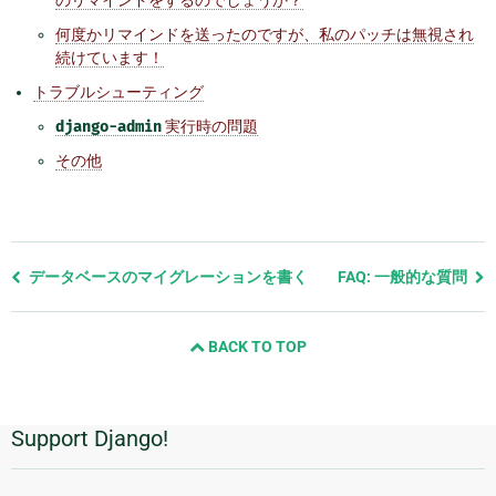
何度かリマインドを送ったのですが、私のパッチは無視され
続けています！
トラブルシューティング
django-admin
実行時の問題
その他
前
データベースのマイグレーションを書く
FAQ: 一般的な質問
の
ペ
BACK TO TOP
ー
ジ
と
次
Support Django!
追
の
ペ
加
ー