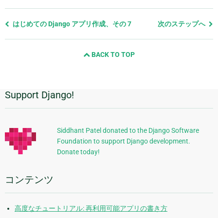
前
はじめての Django アプリ作成、その 7
次のステップへ
の
ペ
BACK TO TOP
ー
ジ
と
次
Support Django!
追
の
ペ
加
ー
的
ジ
Siddhant Patel donated to the Django Software
Foundation to support Django development.
な
Donate today!
情
報
コンテンツ
高度なチュートリアル: 再利用可能アプリの書き方