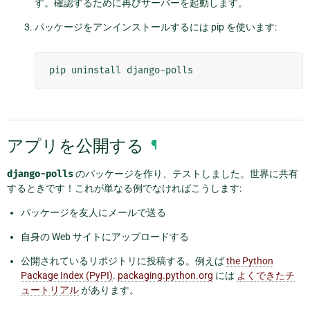
す。確認するために再びサーバーを起動します。
パッケージをアンインストールするには pip を使います:
pip
uninstall
django
-
polls
アプリを公開する
¶
django-polls
のパッケージを作り、テストしました。世界に共有
するときです！これが単なる例でなければこうします:
パッケージを友人にメールで送る
自身の Web サイトにアップロードする
公開されているリポジトリに投稿する。例えば
the Python
Package Index (PyPI)
.
packaging.python.org
には
よくできたチ
ュートリアル
があります。