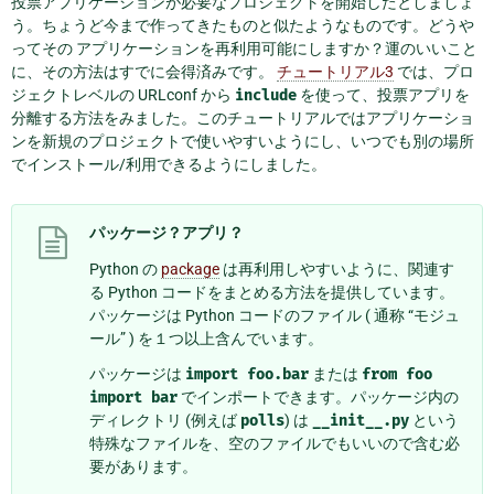
投票アプリケーションが必要なプロジェクトを開始したとしましょ
う。ちょうど今まで作ってきたものと似たようなものです。どうや
ってその アプリケーションを再利用可能にしますか？運のいいこと
に、その方法はすでに会得済みです。
チュートリアル3
では、プロ
ジェクトレベルの URLconf から
include
を使って、投票アプリを
分離する方法をみました。このチュートリアルではアプリケーショ
ンを新規のプロジェクトで使いやすいようにし、いつでも別の場所
でインストール/利用できるようにしました。
パッケージ？アプリ？
Python の
package
は再利用しやすいように、関連す
る Python コードをまとめる方法を提供しています。
パッケージは Python コードのファイル ( 通称 “モジュ
ール” ) を１つ以上含んでいます。
パッケージは
import
foo.bar
または
from
foo
import
bar
でインポートできます。パッケージ内の
ディレクトリ (例えば
polls
) は
__init__.py
という
特殊なファイルを、空のファイルでもいいので含む必
要があります。