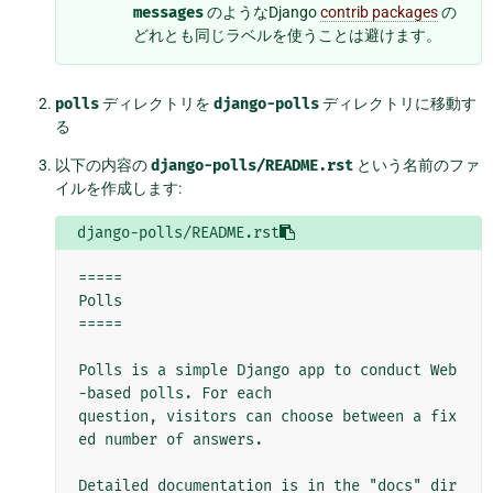
messages
のようなDjango
contrib packages
の
どれとも同じラベルを使うことは避けます。
polls
ディレクトリを
django-polls
ディレクトリに移動す
る
以下の内容の
django-polls/README.rst
という名前のファ
イルを作成します:
django-polls/README.rst
=====

Polls

=====

Polls is a simple Django app to conduct Web
-based polls. For each

question, visitors can choose between a fix
ed number of answers.

Detailed documentation is in the "docs" dir