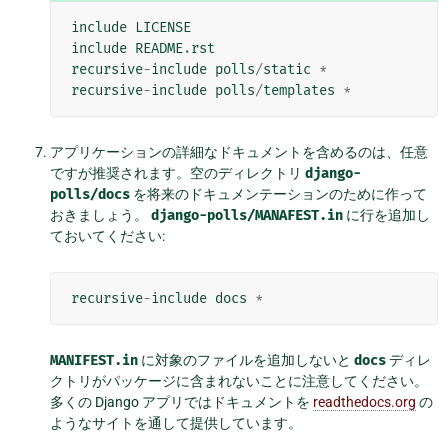
include
LICENSE
include
README
.
rst
recursive
-
include
polls
/
static
*
recursive
-
include
polls
/
templates
*
アプリケーションの詳細なドキュメントを含めるのは、任意
ですが推奨されます。空のディレクトリ
django-
polls/docs
を将来のドキュメンテーションのために作って
おきましょう。
django-polls/MANAFEST.in
に行を追加し
ておいてください:
recursive
-
include
docs
*
MANIFEST.in
に対象のファイルを追加しないと
docs
ディレ
クトリがパッケージに含まれないことに注意してください。
多くの Django アプリではドキュメントを
readthedocs.org
の
ようなサイトを通して提供しています。