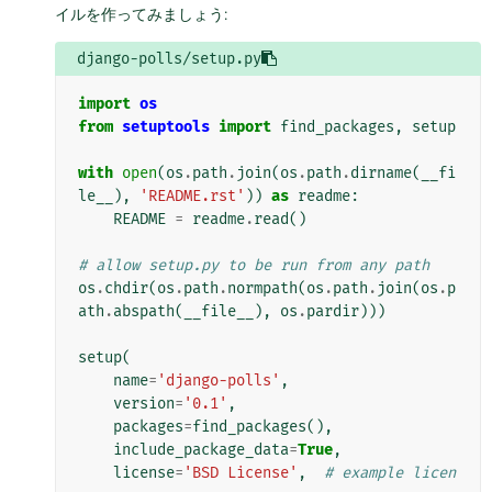
イルを作ってみましょう:
django-polls/setup.py
import
os
from
setuptools
import
find_packages
,
setup
with
open
(
os
.
path
.
join
(
os
.
path
.
dirname
(
__fi
le__
),
'README.rst'
))
as
readme
:
README
=
readme
.
read
()
# allow setup.py to be run from any path
os
.
chdir
(
os
.
path
.
normpath
(
os
.
path
.
join
(
os
.
p
ath
.
abspath
(
__file__
),
os
.
pardir
)))
setup
(
name
=
'django-polls'
,
version
=
'0.1'
,
packages
=
find_packages
(),
include_package_data
=
True
,
license
=
'BSD License'
,
# example licen