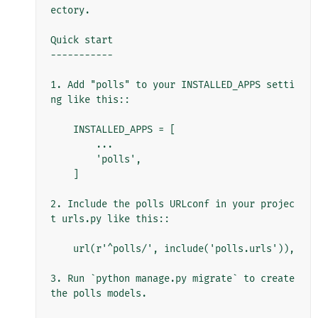
ectory.

Quick start

-----------

1. Add "polls" to your INSTALLED_APPS setti
ng like this::

    INSTALLED_APPS = [

        ...

        'polls',

    ]

2. Include the polls URLconf in your projec
t urls.py like this::

    url(r'^polls/', include('polls.urls')),

3. Run `python manage.py migrate` to create 
the polls models.
