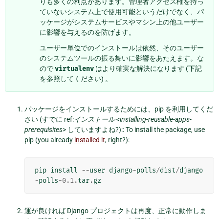
りも多くの利点があります。管理者アクセス権を持っ
ていないシステム上で使用可能というだけでなく、パ
ッケージがシステムサービスやマシン上の他ユーザー
に影響を与えるのを防げます。
ユーザー単位でのインストールは依然、そのユーザー
のシステムツールの振る舞いに影響をあたえます。な
ので
virtualenv
はより確実な解決になります (下記
を参照してください) 。
パッケージをインストールするためには、pip を利用してくだ
さい (すでに ref:
インストール <installing-reusable-apps-
prerequisites>
していますよね?):: To install the package, use
pip (you already
installed it
, right?):
pip
install
--
user
django
-
polls
/
dist
/
django
-
polls
-
0.1
.
tar
.
gz
運が良ければ Django プロジェクトは再度、正常に動作しま