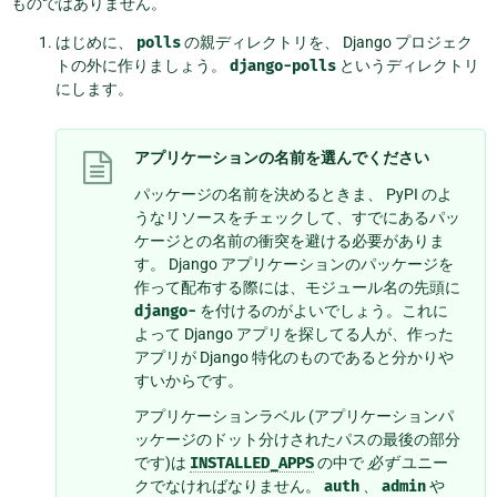
ものではありません。
はじめに、
polls
の親ディレクトリを、 Django プロジェク
トの外に作りましょう。
django-polls
というディレクトリ
にします。
アプリケーションの名前を選んでください
パッケージの名前を決めるときま、 PyPI のよ
うなリソースをチェックして、すでにあるパッ
ケージとの名前の衝突を避ける必要がありま
す。 Django アプリケーションのパッケージを
作って配布する際には、モジュール名の先頭に
django-
を付けるのがよいでしょう。これに
よって Django アプリを探してる人が、作った
アプリが Django 特化のものであると分かりや
すいからです。
アプリケーションラベル (アプリケーションパ
ッケージのドット分けされたパスの最後の部分
です)は
INSTALLED_APPS
の中で
必ず
ユニー
クでなければなりません。
auth
、
admin
や