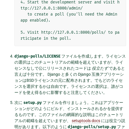
4. Start the development server and visit h
ttp://127.0.0.1:8000/admin/

   to create a poll (you'll need the Admin 
app enabled).

5. Visit http://127.0.0.1:8000/polls/ to pa
django-polls/LICENSE
ファイルを作成します。ライセンス
の選択はこのチュートリアルの範疇を超えていますが、ライ
センスなしで公にリリースされたコードは
役立たず
であると
言えば十分です。 Django と多くの Django 互換アプリケーシ
ョンはBSDライセンスの元に配布されます。でもどのライセ
ンスを選択するかは自由です。ライセンスの選択は、誰がコ
ードを使え得るかに影響すると注意してください。
次に
setup.py
ファイルを作りましょう。これはアプリケー
ションがどのようにビルド、インストールされるかを提供す
るものです。このファイルの網羅的な説明はこのチュートリ
アルの範疇を超えていますが、
setuptools docs
には役立つ説
明があります。以下のように
django-polls/setup.py
ファ