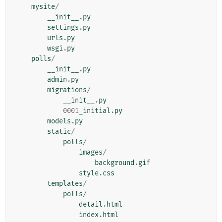
mysite
/
__init__
.
py
settings
.
py
urls
.
py
wsgi
.
py
polls
/
__init__
.
py
admin
.
py
migrations
/
__init__
.
py
0001
_initial
.
py
models
.
py
static
/
polls
/
images
/
background
.
gif
style
.
css
templates
/
polls
/
detail
.
html
index
.
html