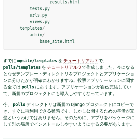
results
.
html
tests
.
py
urls
.
py
views
.
py
templates
/
admin
/
base_site
.
html
すでに
mysite/templates
を
チュートリアル 7
で、
polls/templates
を
チュートリアル 3
で作成しました。今になる
となぜテンプレートディレクトリをプロジェクトとアプリケーショ
ンに分けたかが明確にわかりますね。投票アプリケーションに関す
る全ては
polls
にあります。アプリケーションが自己完結してい
て、新規のプロジェクトにも導入しやすくなっています。
今、
polls
ディレクトリは新規の Django プロジェクトにコピーで
き、すぐに再利用できる状態です。しかし公開するための準備が完
璧というわけではありません。そのために、アプリをパッケージに
して別の場所でインストールしやすいようにする必要があります。