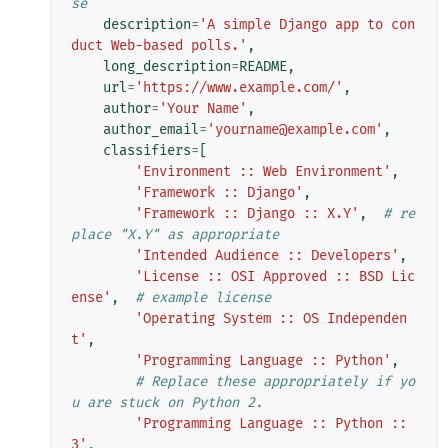
se
description
=
'A simple Django app to con
duct Web-based polls.'
,
long_description
=
README
,
url
=
'https://www.example.com/'
,
author
=
'Your Name'
,
author_email
=
'yourname@example.com'
,
classifiers
=
[
'Environment :: Web Environment'
,
'Framework :: Django'
,
'Framework :: Django :: X.Y'
,
# re
place "X.Y" as appropriate
'Intended Audience :: Developers'
,
'License :: OSI Approved :: BSD Lic
ense'
,
# example license
'Operating System :: OS Independen
t'
,
'Programming Language :: Python'
,
# Replace these appropriately if yo
u are stuck on Python 2.
'Programming Language :: Python :: 
3'
,