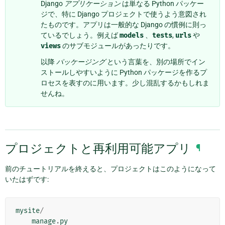
Django
アプリケーション
は単なる Python パッケー
ジで、特に Django プロジェクトで使うよう意図され
たものです。アプリは一般的な Django の慣例に則っ
ているでしょう。例えば
models
、
tests
,
urls
や
views
のサブモジュールがあったりです。
以降
パッケージング
という言葉を、別の場所でイン
ストールしやすいように Python パッケージを作るプ
ロセスを表すのに用います。少し混乱するかもしれま
せんね。
プロジェクトと再利用可能アプリ
¶
前のチュートリアルを終えると、プロジェクトはこのようになって
いたはずです:
mysite
/
manage
.
py