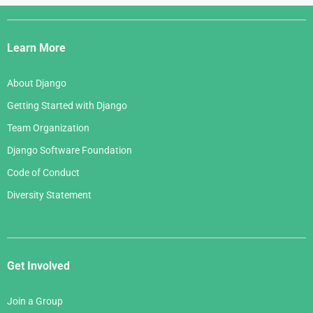
Django
Links
Learn More
About Django
Getting Started with Django
Team Organization
Django Software Foundation
Code of Conduct
Diversity Statement
Get Involved
Join a Group