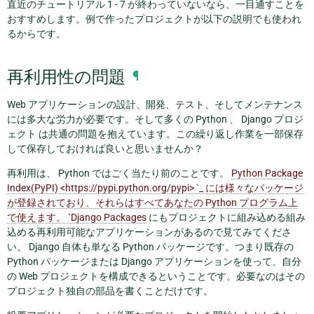
直近のチュートリアル 1 - 7 が終わっていないなら、一目通すことを
おすすめします。例で作ったプロジェクトが以下の説明でも使われ
るからです。
再利用性の問題
¶
Web アプリケーションの設計、開発、テスト、そしてメンテナンス
には多大な労力が必要です。そして多くの Python 、 Django プロジ
ェクト は共通の問題を抱えています。この繰り返し作業を一部保存
して保存しておければ良いと思いませんか？
再利用は、 Python ではごく当たり前のことです。
Python Package
Index(PyPI) <https://pypi.python.org/pypi> `_ には様々なパッケージ
が登録されており、それらはすべてあなたの Python プログラム上
で使えます。 `Django Packages
にもプロジェクトに組み込める組み
込める再利用可能なアプリケーションがあるので見てみてくださ
い。 Django 自体も単なる Python パッケージです。つまり既存の
Python パッケージまたは Django アプリケーションを使って、自分
の Web プロジェクトを構成できるということです。必要なのはその
プロジェクト独自の部品を書くことだけです。