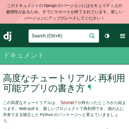
このドキュメントの Django のバージョンにはセキュリティ上の
脆弱性があるため、すでにサポートが終了されています。新しい
バージョンにアップグレードしてください！
Search
M
送
Django
テーマを切
信
ドキュメント
高度なチュートリアル: 再利用
可能アプリの書き方
¶
この高度なチュートリアルは、
Tutorial 7
が終わったところから始ま
ります。Web-poll を、新しいプロジェクトで再利用でき、他の人に
共有できる独立した Python のパッケージへと変えていきましょ
う。