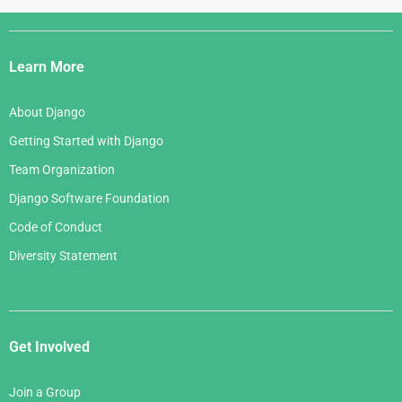
Django
Links
Learn More
About Django
Getting Started with Django
Team Organization
Django Software Foundation
Code of Conduct
Diversity Statement
Get Involved
Join a Group