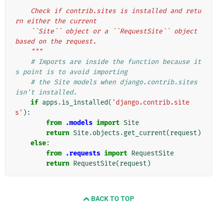
"""
    Check if contrib.sites is installed and retu
rn either the current
    ``Site`` object or a ``RequestSite`` object 
based on the request.
    """
# Imports are inside the function because it
s point is to avoid importing
# the Site models when django.contrib.sites 
isn't installed.
if
apps
.
is_installed
(
'django.contrib.site
s'
):
from
.models
import
Site
return
Site
.
objects
.
get_current
(
request
)
else
:
from
.requests
import
RequestSite
return
RequestSite
(
request
)
BACK TO TOP