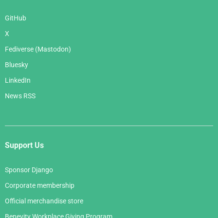
GitHub
X
Fediverse (Mastodon)
Bluesky
LinkedIn
News RSS
Support Us
Sponsor Django
Corporate membership
Official merchandise store
Benevity Workplace Giving Program