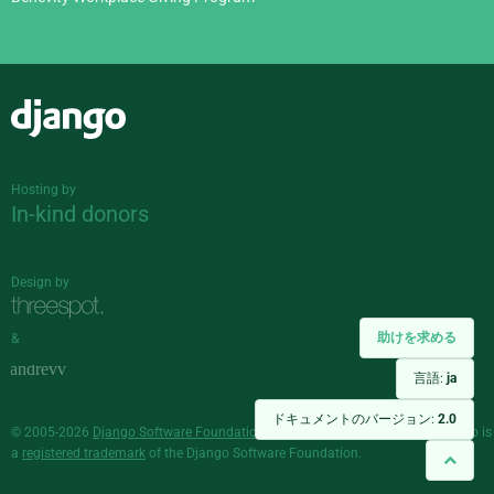
Django
Hosting by
In-kind donors
Design by
助けを求める
&
言語:
ja
ドキュメントのバージョン:
2.0
© 2005-2026
Django Software Foundation
and individual contributors. Django is
a
registered trademark
of the Django Software Foundation.