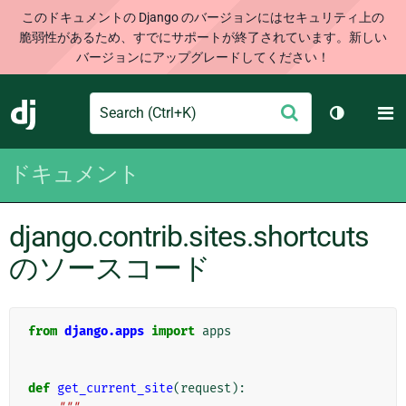
このドキュメントの Django のバージョンにはセキュリティ上の
脆弱性があるため、すでにサポートが終了されています。新しい
バージョンにアップグレードしてください！
Search
M
送
Django
テーマを切
信
ドキュメント
django.contrib.sites.shortcuts
のソースコード
from
django.apps
import
apps
def
get_current_site
(
request
):