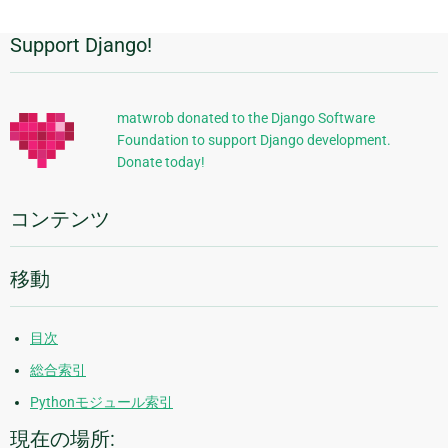
Support Django!
追
加
的
matwrob donated to the Django Software
Foundation to support Django development.
な
Donate today!
情
報
コンテンツ
移動
目次
総合索引
Pythonモジュール索引
現在の場所: