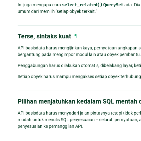
Ini juga mengapa cara
select_related()
QuerySet
ada. Dia
umum dari memilih "setiap obyek terkait."
Terse, sintaks kuat
¶
API basisdata harus mengijinkan kaya, pernyataan ungkapan seb
bergantung pada mengimpor modul lain atau obyek pembantu.
Penggabungan harus dilakukan otomatis, dibelakang layar, ket
Setiap obyek harus mampu mengakses setiap obyek terhubung, s
Pilihan menjatuhkan kedalam SQL mentah d
API basisdata harus menyadari jalan pintasnya tetapi tidak 
mudah untuk menulis SQL penyesuaian -- seluruh pernyataan, 
penyesuaian ke pemanggilan API.