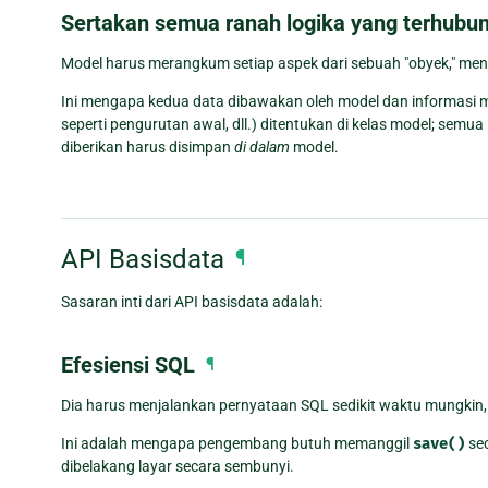
Sertakan semua ranah logika yang terhubu
Model harus merangkum setiap aspek dari sebuah "obyek," men
Ini mengapa kedua data dibawakan oleh model dan informasi m
seperti pengurutan awal, dll.) ditentukan di kelas model; se
diberikan harus disimpan
di dalam
model.
API Basisdata
¶
Sasaran inti dari API basisdata adalah:
Efesiensi SQL
¶
Dia harus menjalankan pernyataan SQL sedikit waktu mungkin,
Ini adalah mengapa pengembang butuh memanggil
save()
sec
dibelakang layar secara sembunyi.