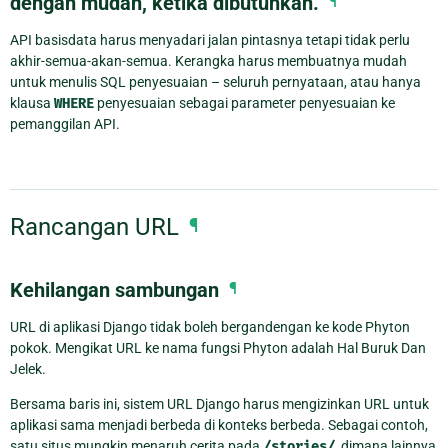
dengan mudah, ketika dibutuhkan.
¶
API basisdata harus menyadari jalan pintasnya tetapi tidak perlu
akhir-semua-akan-semua. Kerangka harus membuatnya mudah
untuk menulis SQL penyesuaian – seluruh pernyataan, atau hanya
klausa
WHERE
penyesuaian sebagai parameter penyesuaian ke
pemanggilan API.
Rancangan URL
¶
Kehilangan sambungan
¶
URL di aplikasi Django tidak boleh bergandengan ke kode Phyton
pokok. Mengikat URL ke nama fungsi Phyton adalah Hal Buruk Dan
Jelek.
Bersama baris ini, sistem URL Django harus mengizinkan URL untuk
aplikasi sama menjadi berbeda di konteks berbeda. Sebagai contoh,
satu situs mungkin menaruh cerita pada
/stories/
, dimana lainnya