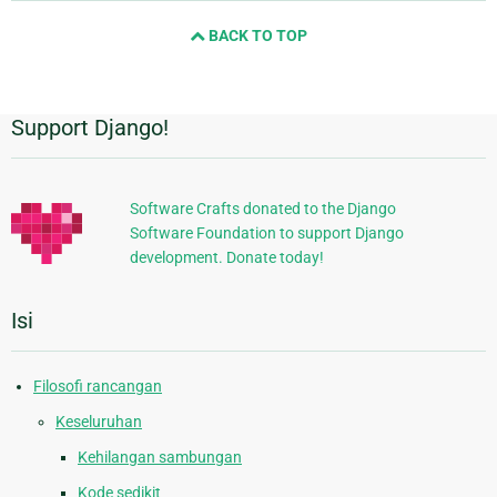
and
BACK TO TOP
next
page
Support Django!
Informasi
Tambahan
Software Crafts donated to the Django
Software Foundation to support Django
development. Donate today!
Isi
Filosofi rancangan
Keseluruhan
Kehilangan sambungan
Kode sedikit