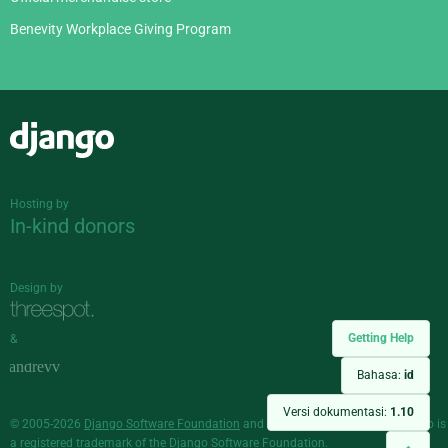
Benevity Workplace Giving Program
Django
Hosting by
In-kind donors
Design by
Getting Help
&
Bahasa:
id
Versi dokumentasi:
1.10
© 2005-2026
Django Software Foundation
and individual contributors. Django is
a
registered trademark
of the Django Software Foundation.