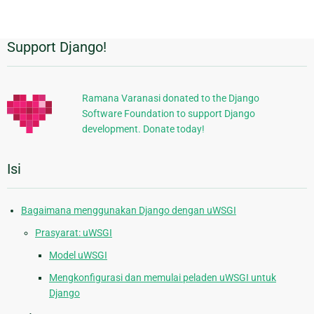
Support Django!
Informasi
Tambahan
Ramana Varanasi donated to the Django
Software Foundation to support Django
development. Donate today!
Isi
Bagaimana menggunakan Django dengan uWSGI
Prasyarat: uWSGI
Model uWSGI
Mengkonfigurasi dan memulai peladen uWSGI untuk
Django