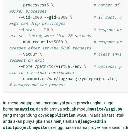
--processes
=
5
\ 
# number of 
worker processes
--uid
=
1000
--gid
=
2000
\ 
# if root, u
wsgi can drop privileges
--harakiri
=
20
\ 
# respawn pr
ocesses taking more than 20 seconds
--max-requests
=
5000
\ 
# respawn pr
ocesses after serving 5000 requests
--vacuum
\ 
# clear envi
ronment on exit
--home
=
/path/to/virtual/env
\ 
# optional p
ath to a virtual environment
--daemonize
=
/var/log/uwsgi/yourproject.log
# background the process
Ini menganggap anda mempunyai paket proyek tingkat-tinggi
bernama
mysite
, dan dalamnya sebuah modul
mysite/wsgi.py
yang mengandung obyek
application
WSGI. Ini adalah tata letak
anda akan punyai jika anda menjalankan
django-admin
startproject
mysite
(menggunakan nama proyek anda sendiri di