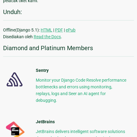
pelacak tiket kami.
Unduh:
Offline(Django 5.1):
HTML
|
PDF
|
ePub
Disediakan oleh
Read the Docs
.
Diamond and Platinum Members
Sentry
Monitor your Django Code Resolve performance
bottlenecks and errors using monitoring,
replays, logs and Seer an AI agent for
debugging.
JetBrains
JetBrains delivers intelligent software solutions