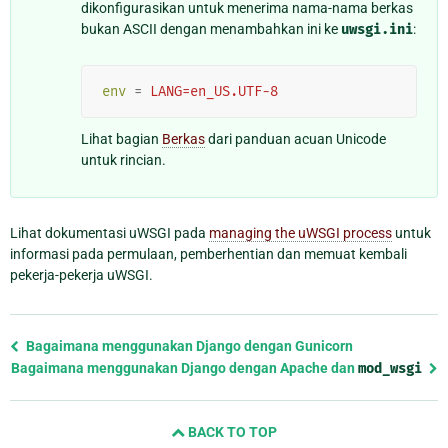
dikonfigurasikan untuk menerima nama-nama berkas
bukan ASCII dengan menambahkan ini ke
uwsgi.ini
:
env
=
LANG=en_US.UTF-8
Lihat bagian
Berkas
dari panduan acuan Unicode
untuk rincian.
Lihat dokumentasi uWSGI pada
managing the uWSGI process
untuk
informasi pada permulaan, pemberhentian dan memuat kembali
pekerja-pekerja uWSGI.
Previous
Bagaimana menggunakan Django dengan Gunicorn
page
Bagaimana menggunakan Django dengan Apache dan
mod_wsgi
and
next
BACK TO TOP
page