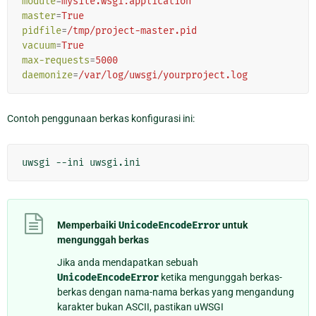
module
=
mysite.wsgi:application
master
=
True
pidfile
=
/tmp/project-master.pid
vacuum
=
True
max-requests
=
5000
daemonize
=
/var/log/uwsgi/yourproject.log
Contoh penggunaan berkas konfigurasi ini:
uwsgi
--ini
Memperbaiki
UnicodeEncodeError
untuk
mengunggah berkas
Jika anda mendapatkan sebuah
UnicodeEncodeError
ketika mengunggah berkas-
berkas dengan nama-nama berkas yang mengandung
karakter bukan ASCII, pastikan uWSGI