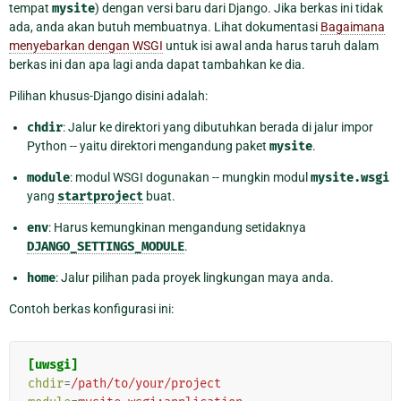
tempat
mysite
) dengan versi baru dari Django. Jika berkas ini tidak
ada, anda akan butuh membuatnya. Lihat dokumentasi
Bagaimana
menyebarkan dengan WSGI
untuk isi awal anda harus taruh dalam
berkas ini dan apa lagi anda dapat tambahkan ke dia.
Pilihan khusus-Django disini adalah:
chdir
: Jalur ke direktori yang dibutuhkan berada di jalur impor
Python -- yaitu direktori mengandung paket
mysite
.
module
: modul WSGI dogunakan -- mungkin modul
mysite.wsgi
yang
startproject
buat.
env
: Harus kemungkinan mengandung setidaknya
DJANGO_SETTINGS_MODULE
.
home
: Jalur pilihan pada proyek lingkungan maya anda.
Contoh berkas konfigurasi ini:
[uwsgi]
chdir
=
/path/to/your/project