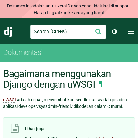
Dokumen ini adalah untuk versi Django yang tidak lagi di support.
Harap tingkatkan ke versi yang baru!
Search
M
Ajukan
Django
Ganti tem
Dokumentasi
Bagaimana menggunakan
Django dengan uWSGI
¶
uWSGI
adalah cepat, menyembuhkan-sendiri dan wadah peladen
aplikasi developer/sysadmin-friendly dikodekan dalam C murni.
Lihat juga