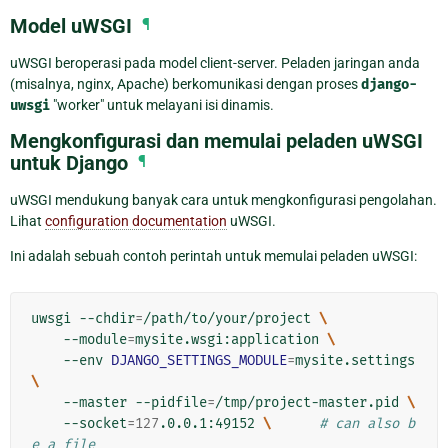
Model uWSGI
¶
uWSGI beroperasi pada model client-server. Peladen jaringan anda
(misalnya, nginx, Apache) berkomunikasi dengan proses
django-
uwsgi
"worker" untuk melayani isi dinamis.
Mengkonfigurasi dan memulai peladen uWSGI
untuk Django
¶
uWSGI mendukung banyak cara untuk mengkonfigurasi pengolahan.
Lihat
configuration documentation
uWSGI.
Ini adalah sebuah contoh perintah untuk memulai peladen uWSGI:
uwsgi
--chdir
=
/path/to/your/project
\
--module
=
mysite.wsgi:application
\
--env
DJANGO_SETTINGS_MODULE
=
mysite.settings
\
--master
--pidfile
=
/tmp/project-master.pid
\
--socket
=
127
.0.0.1:49152
\ 
# can also b
e a file