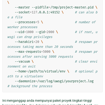
\
    --master --pidfile
=
/tmp/project-master.pid 
\
    --socket
=
127
.0.0.1:49152 
\ 
# can also b
e a file
    --processes
=
5
\ 
# number of 
worker processes
    --uid
=
1000
 --gid
=
2000
\ 
# if root, u
wsgi can drop privileges
    --harakiri
=
20
\ 
# respawn pr
ocesses taking more than 20 seconds
    --max-requests
=
5000
\ 
# respawn pr
ocesses after serving 5000 requests
    --vacuum 
\ 
# clear envi
ronment on exit
    --home
=
/path/to/virtual/env 
\ 
# optional p
ath to a virtualenv
    --daemonize
=
/var/log/uwsgi/yourproject.log      
# background the process
Ini menganggap anda mempunyai paket proyek tingkat-tinggi