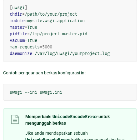
[
uwsgi
]
chdir
=
module
=
master
=
pidfile
=
vacuum
=
True

max-requests
=
5000
daemonize
=
Contoh penggunaan berkas konfigurasi ini:
Memperbaiki
UnicodeEncodeError
untuk
mengunggah berkas
Jika anda mendapatkan sebuah
UnicodeEncodeError
ketika mengunggah berkas-