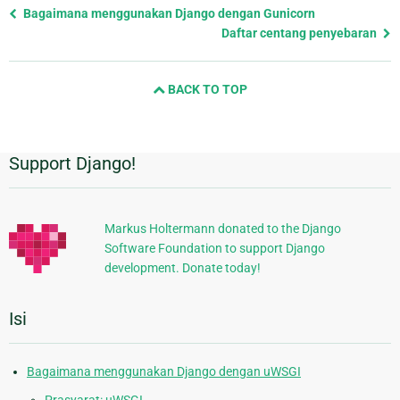
Previous
Bagaimana menggunakan Django dengan Gunicorn
page
Daftar centang penyebaran
and
next
BACK TO TOP
page
Support Django!
Informasi
Tambahan
Markus Holtermann donated to the Django
Software Foundation to support Django
development. Donate today!
Isi
Bagaimana menggunakan Django dengan uWSGI
Prasyarat: uWSGI