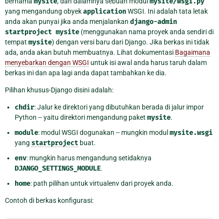
bernama
mysite
, dan dalamnya sebuah modul
mysite/wsgi.py
yang mengandung obyek
application
WSGI. Ini adalah tata letak
anda akan punyai jika anda menjalankan
django-admin
startproject
mysite
(menggunakan nama proyek anda sendiri di
tempat
mysite
) dengan versi baru dari Django. Jika berkas ini tidak
ada, anda akan butuh membuatnya. Lihat dokumentasi
Bagaimana
menyebarkan dengan WSGI
untuk isi awal anda harus taruh dalam
berkas ini dan apa lagi anda dapat tambahkan ke dia.
Pilihan khusus-Django disini adalah:
chdir
: Jalur ke direktori yang dibutuhkan berada di jalur impor
Python -- yaitu direktori mengandung paket
mysite
.
module
: modul WSGI dogunakan -- mungkin modul
mysite.wsgi
yang
startproject
buat.
env
: mungkin harus mengandung setidaknya
DJANGO_SETTINGS_MODULE
.
home
: path pilihan untuk virtualenv dari proyek anda.
Contoh di berkas konfigurasi: