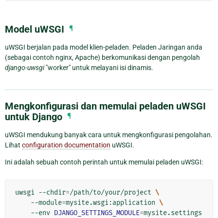
Model uWSGI
¶
uWSGI berjalan pada model klien-peladen. Peladen Jaringan anda
(sebagai contoh nginx, Apache) berkomunikasi dengan pengolah
django-uwsgi
"worker" untuk melayani isi dinamis.
Mengkonfigurasi dan memulai peladen uWSGI
untuk Django
¶
uWSGI mendukung banyak cara untuk mengkonfigurasi pengolahan.
Lihat
configuration documentation
uWSGI.
Ini adalah sebuah contoh perintah untuk memulai peladen uWSGI:
uwsgi --chdir
=
/path/to/your/project 
\
    --module
=
mysite.wsgi:application 
\
    --env 
DJANGO_SETTINGS_MODULE
=
mysite.settings 