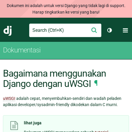
Dokumen ini adalah untuk versi Django yang tidak lagi di support.
Harap tingkatkan ke versi yang baru!
Search
M
Ajukan
Django
Ganti tem
Dokumentasi
Bagaimana menggunakan
Django dengan uWSGI
¶
uWSGI
adalah cepat, menyembuhkan-sendiri dan wadah peladen
aplikasi developer/sysadmin-friendly dikodekan dalam C murni.
lihat juga