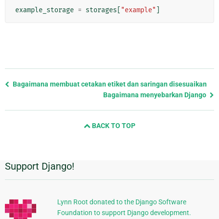
example_storage
=
storages
[
"example"
]
Previous
Bagaimana membuat cetakan etiket dan saringan disesuaikan
page
Bagaimana menyebarkan Django
and
next
BACK TO TOP
page
Support Django!
Informasi
Tambahan
Lynn Root donated to the Django Software
Foundation to support Django development.