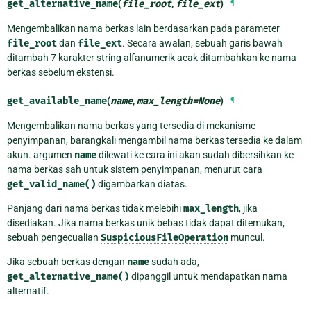
get_alternative_name
(
file_root
,
file_ext
)
¶
Mengembalikan nama berkas lain berdasarkan pada parameter
file_root
dan
file_ext
. Secara awalan, sebuah garis bawah
ditambah 7 karakter string alfanumerik acak ditambahkan ke nama
berkas sebelum ekstensi.
get_available_name
(
name
,
max_length
=
None
)
¶
Mengembalikan nama berkas yang tersedia di mekanisme
penyimpanan, barangkali mengambil nama berkas tersedia ke dalam
akun. argumen
name
dilewati ke cara ini akan sudah dibersihkan ke
nama berkas sah untuk sistem penyimpanan, menurut cara
get_valid_name()
digambarkan diatas.
Panjang dari nama berkas tidak melebihi
max_length
, jika
disediakan. Jika nama berkas unik bebas tidak dapat ditemukan,
sebuah pengecualian
SuspiciousFileOperation
muncul.
Jika sebuah berkas dengan
name
sudah ada,
get_alternative_name()
dipanggil untuk mendapatkan nama
alternatif.