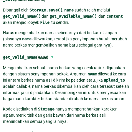
Dipanggil oleh
Storage.save()
,
name
sudah telah melalui
get_valid_name()
dan
get_available_name()
, dan
content
akan menjadi obyek
File
itu sendiri.
Harus mengembalikan nama sebenarnya dari berkas disimpan
(biasanya
name
dilewatkan, tetapi jika penyimpanan butuh merubah
nama berkas mengembalikan nama baru sebagai gantinya).
get_valid_name
(
name
)
¶
Mengembalikan sebuah nama berkas yang cocok untuk digunakan
dengan sistem penyimpanan pokok. Argumen
name
dilewati ke cara
ini antara berkas nama asli dikirim ke peladen atau, jika
upload_to
adalah callable, nama berkas dikembalikan oleh cara tersebut setelah
informasi jalur dipindahkan. Kesampingkan ini untuk menyesuaikan
bagaimana karakter bukan-standar dirubah ke nama berkas aman.
Kode disediakan di
Storage
hanya mempertahankan karakter
alpanumerik, titik dan garis bawah dari nama berkas asli,
memindahkan semua yang lainnya.