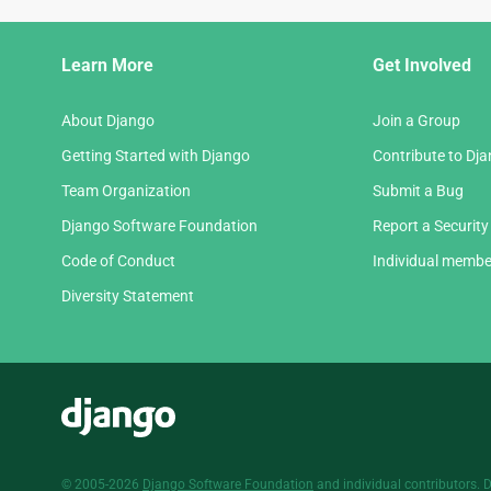
Django
Learn More
Get Involved
Links
About Django
Join a Group
Getting Started with Django
Contribute to Dj
Team Organization
Submit a Bug
Django Software Foundation
Report a Security
Code of Conduct
Individual membe
Diversity Statement
Django
© 2005-2026
Django Software Foundation
and individual contributors. 