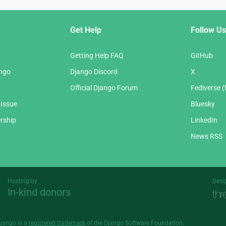
Get Help
Follow Us
Getting Help FAQ
GitHub
ango
Django Discord
X
Official Django Forum
Fediverse 
 Issue
Bluesky
rship
LinkedIn
News RSS
Hosting by
Desi
In-kind donors
Threespot
andrevv
Django is a
registered trademark
of the Django Software Foundation.