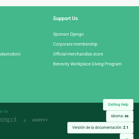
Support Us
Sponsor Django
Corporate membership
(Mastodon)
Official merchandise store
Benevity Workplace Giving Program
Getting Help
gn by
Idioma:
es
&
Versión de la documentación:
2.1