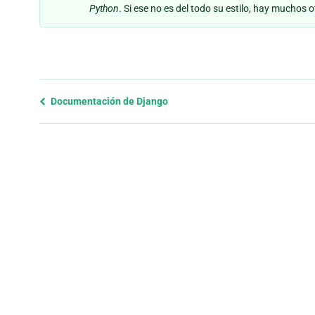
Python
. Si ese no es del todo su estilo, hay muchos 
Previous
Documentación de Django
page
and
next
page