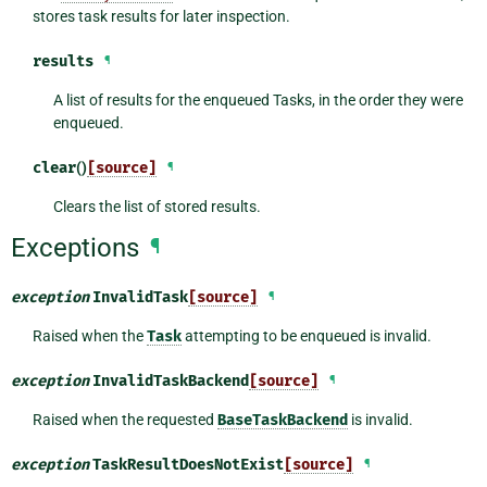
stores task results for later inspection.
results
¶
A list of results for the enqueued Tasks, in the order they were
enqueued.
clear
()
[source]
¶
Clears the list of stored results.
Exceptions
¶
exception
InvalidTask
[source]
¶
Raised when the
Task
attempting to be enqueued is invalid.
exception
InvalidTaskBackend
[source]
¶
Raised when the requested
BaseTaskBackend
is invalid.
exception
TaskResultDoesNotExist
[source]
¶