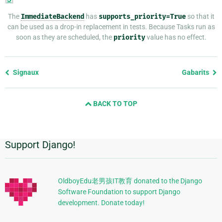
The
ImmediateBackend
has
supports_priority=True
so that it
can be used as a drop-in replacement in tests. Because Tasks run as
soon as they are scheduled, the
priority
value has no effect.
Previous
Signaux
Gabarits
page
and
BACK TO TOP
next
page
Support Django!
Informations
supplémentaires
OldboyEdu老男孩IT教育 donated to the Django
Software Foundation to support Django
development. Donate today!