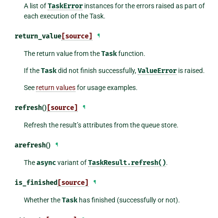
A list of
TaskError
instances for the errors raised as part of
each execution of the Task.
return_value
[source]
¶
The return value from the
Task
function.
If the
Task
did not finish successfully,
ValueError
is raised.
See
return values
for usage examples.
refresh
()
[source]
¶
Refresh the result’s attributes from the queue store.
arefresh
()
¶
The
async
variant of
TaskResult.refresh()
.
is_finished
[source]
¶
Whether the
Task
has finished (successfully or not).