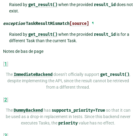
Raised by
get_result()
when the provided
result_id
does not
exist.
exception
TaskResultMismatch
[source]
¶
Raised by
get_result()
when the provided
result_id
is for a
different Task than the current Task.
Notes de bas de page
[
1
]
The
ImmediateBackend
doesn’t officially support
get_result()
,
despite implementing the API, since the result cannot be retrieved
from a different thread.
[
2
]
The
DummyBackend
has
supports_priority=True
so that it can
be used as a drop-in replacement in tests. Since this backend never
executes Tasks, the
priority
value has no effect.
[
3
]