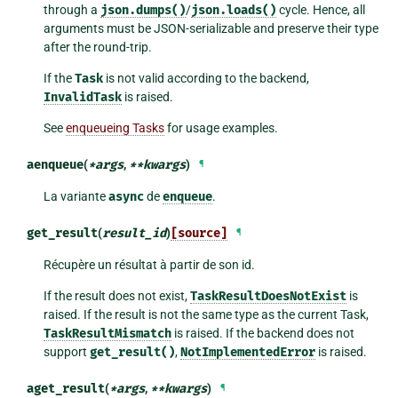
through a
json.dumps()
/
json.loads()
cycle. Hence, all
arguments must be JSON-serializable and preserve their type
after the round-trip.
If the
Task
is not valid according to the backend,
InvalidTask
is raised.
See
enqueueing Tasks
for usage examples.
aenqueue
(
*
args
,
**
kwargs
)
¶
La variante
async
de
enqueue
.
get_result
(
result_id
)
[source]
¶
Récupère un résultat à partir de son id.
If the result does not exist,
TaskResultDoesNotExist
is
raised. If the result is not the same type as the current Task,
TaskResultMismatch
is raised. If the backend does not
support
get_result()
,
NotImplementedError
is raised.
aget_result
(
*
args
,
**
kwargs
)
¶