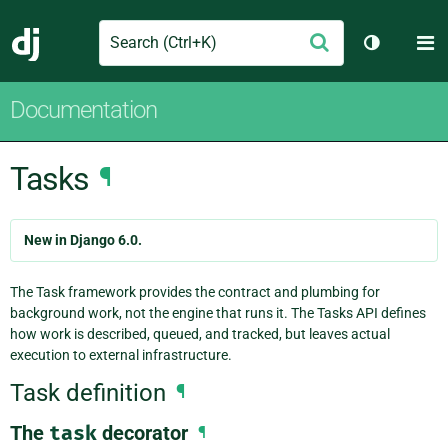
Search
M
Envoyer
Django
Changer d
Documentation
Tasks
¶
New in Django 6.0.
The Task framework provides the contract and plumbing for
background work, not the engine that runs it. The Tasks API defines
how work is described, queued, and tracked, but leaves actual
execution to external infrastructure.
Task definition
¶
The
task
decorator
¶