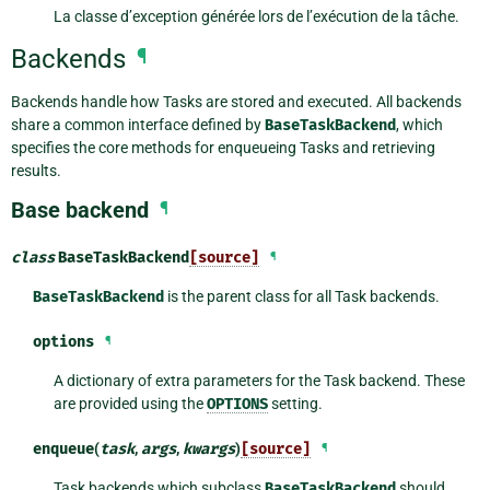
La classe d’exception générée lors de l’exécution de la tâche.
Backends
¶
Backends handle how Tasks are stored and executed. All backends
share a common interface defined by
BaseTaskBackend
, which
specifies the core methods for enqueueing Tasks and retrieving
results.
Base backend
¶
class
BaseTaskBackend
[source]
¶
BaseTaskBackend
is the parent class for all Task backends.
options
¶
A dictionary of extra parameters for the Task backend. These
are provided using the
OPTIONS
setting.
enqueue
(
task
,
args
,
kwargs
)
[source]
¶
Task backends which subclass
BaseTaskBackend
should