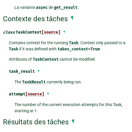
La variante
async
de
get_result
.
Contexte des tâches
¶
class
TaskContext
[source]
¶
Contains context for the running
Task
. Context only passed to a
Task
if it was defined with
takes_context=True
.
Attributes of
TaskContext
cannot be modified.
task_result
¶
The
TaskResult
currently being run.
attempt
[source]
¶
The number of the current execution attempts for this Task,
starting at 1.
Résultats des tâches
¶