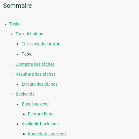
Sommaire
Tasks
Task definition
The
task
decorator
Task
Contexte des tâches
Résultats des tâches
Erreurs des tâches
Backends
Base backend
Feature flags
Available backends
Immediate backend