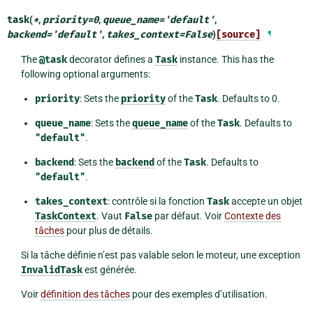
task
(
*
,
priority
=
0
,
queue_name
=
'default'
,
backend
=
'default'
,
takes_context
=
False
)
[source]
¶
The
@task
decorator defines a
Task
instance. This has the
following optional arguments:
priority
: Sets the
priority
of the
Task
. Defaults to 0.
queue_name
: Sets the
queue_name
of the
Task
. Defaults to
"default"
.
backend
: Sets the
backend
of the
Task
. Defaults to
"default"
.
takes_context
: contrôle si la fonction
Task
accepte un objet
TaskContext
. Vaut
False
par défaut. Voir
Contexte des
tâches
pour plus de détails.
Si la tâche définie n’est pas valable selon le moteur, une exception
InvalidTask
est générée.
Voir
définition des tâches
pour des exemples d’utilisation.