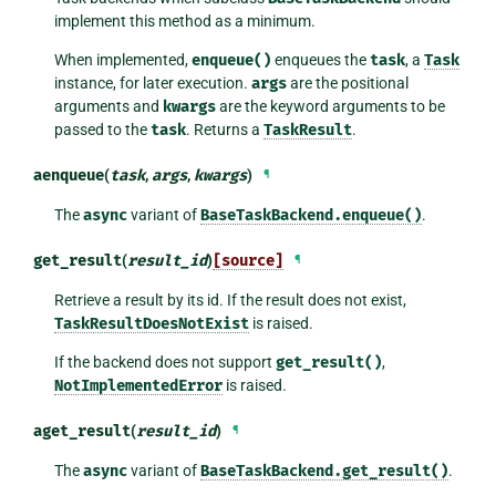
implement this method as a minimum.
When implemented,
enqueue()
enqueues the
task
, a
Task
instance, for later execution.
args
are the positional
arguments and
kwargs
are the keyword arguments to be
passed to the
task
. Returns a
TaskResult
.
aenqueue
(
task
,
args
,
kwargs
)
¶
The
async
variant of
BaseTaskBackend.enqueue()
.
get_result
(
result_id
)
[source]
¶
Retrieve a result by its id. If the result does not exist,
TaskResultDoesNotExist
is raised.
If the backend does not support
get_result()
,
NotImplementedError
is raised.
aget_result
(
result_id
)
¶
The
async
variant of
BaseTaskBackend.get_result()
.