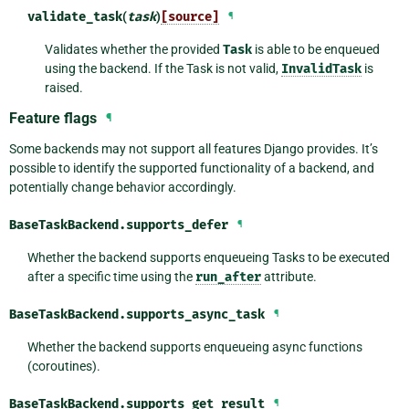
validate_task
(
task
)
[source]
¶
Validates whether the provided
Task
is able to be enqueued
using the backend. If the Task is not valid,
InvalidTask
is
raised.
Feature flags
¶
Some backends may not support all features Django provides. It’s
possible to identify the supported functionality of a backend, and
potentially change behavior accordingly.
BaseTaskBackend.
supports_defer
¶
Whether the backend supports enqueueing Tasks to be executed
after a specific time using the
run_after
attribute.
BaseTaskBackend.
supports_async_task
¶
Whether the backend supports enqueueing async functions
(coroutines).
BaseTaskBackend.
supports_get_result
¶