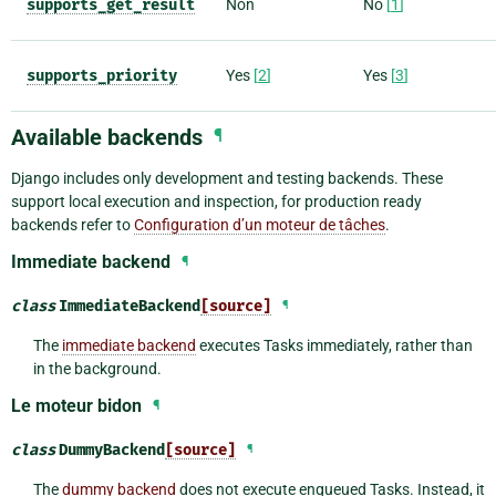
supports_get_result
Non
No
[
1
]
supports_priority
Yes
[
2
]
Yes
[
3
]
Available backends
¶
Django includes only development and testing backends. These
support local execution and inspection, for production ready
backends refer to
Configuration d’un moteur de tâches
.
Immediate backend
¶
class
ImmediateBackend
[source]
¶
The
immediate backend
executes Tasks immediately, rather than
in the background.
Le moteur bidon
¶
class
DummyBackend
[source]
¶
The
dummy backend
does not execute enqueued Tasks. Instead, it