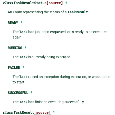
class
TaskResultStatus
[source]
¶
An Enum representing the status of a
TaskResult
.
READY
¶
The
Task
has just been enqueued, or is ready to be executed
again.
RUNNING
¶
The
Task
is currently being executed.
FAILED
¶
The
Task
raised an exception during execution, or was unable
to start.
SUCCESSFUL
¶
The
Task
has finished executing successfully.
class
TaskResult
[source]
¶