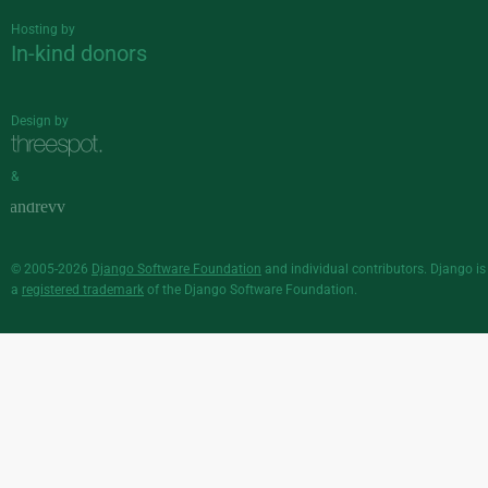
Hosting by
In-kind donors
Design by
&
© 2005-2026
Django Software Foundation
and individual contributors. Django is
a
registered trademark
of the Django Software Foundation.