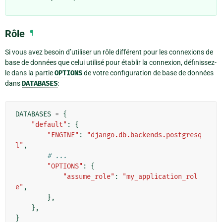
Rôle
¶
Si vous avez besoin d’utiliser un rôle différent pour les connexions de
base de données que celui utilisé pour établir la connexion, définissez-
le dans la partie
OPTIONS
de votre configuration de base de données
dans
DATABASES
:
DATABASES
=
{
"default"
:
{
"ENGINE"
:
"django.db.backends.postgresq
l"
,
# ...
"OPTIONS"
:
{
"assume_role"
:
"my_application_rol
e"
,
},
},
}