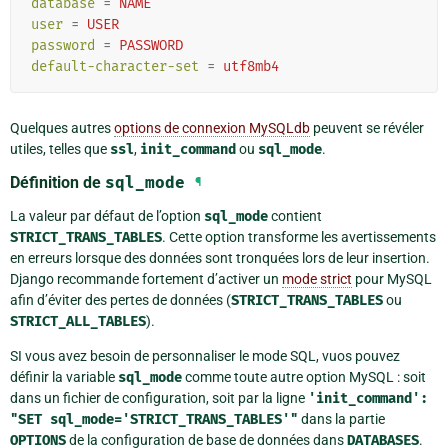
database
=
NAME
user
=
USER
password
=
PASSWORD
default-character-set
=
utf8mb4
Quelques autres
options de connexion MySQLdb
peuvent se révéler
utiles, telles que
ssl
,
init_command
ou
sql_mode
.
Définition de
sql_mode
¶
La valeur par défaut de l’option
sql_mode
contient
STRICT_TRANS_TABLES
. Cette option transforme les avertissements
en erreurs lorsque des données sont tronquées lors de leur insertion.
Django recommande fortement d’activer un
mode strict
pour MySQL
afin d’éviter des pertes de données (
STRICT_TRANS_TABLES
ou
STRICT_ALL_TABLES
).
SI vous avez besoin de personnaliser le mode SQL, vuos pouvez
définir la variable
sql_mode
comme toute autre option MySQL : soit
dans un fichier de configuration, soit par la ligne
'init_command':
"SET
sql_mode='STRICT_TRANS_TABLES'"
dans la partie
OPTIONS
de la configuration de base de données dans
DATABASES
.