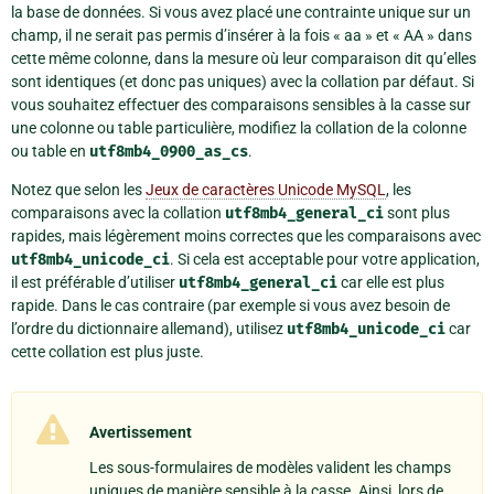
la base de données. Si vous avez placé une contrainte unique sur un
champ, il ne serait pas permis d’insérer à la fois « aa » et « AA » dans
cette même colonne, dans la mesure où leur comparaison dit qu’elles
sont identiques (et donc pas uniques) avec la collation par défaut. Si
vous souhaitez effectuer des comparaisons sensibles à la casse sur
une colonne ou table particulière, modifiez la collation de la colonne
ou table en
utf8mb4_0900_as_cs
.
Notez que selon les
Jeux de caractères Unicode MySQL
, les
comparaisons avec la collation
utf8mb4_general_ci
sont plus
rapides, mais légèrement moins correctes que les comparaisons avec
utf8mb4_unicode_ci
. Si cela est acceptable pour votre application,
il est préférable d’utiliser
utf8mb4_general_ci
car elle est plus
rapide. Dans le cas contraire (par exemple si vous avez besoin de
l’ordre du dictionnaire allemand), utilisez
utf8mb4_unicode_ci
car
cette collation est plus juste.
Avertissement
Les sous-formulaires de modèles valident les champs
uniques de manière sensible à la casse. Ainsi, lors de