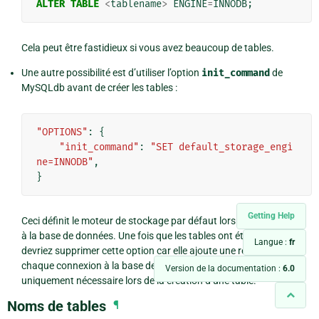
ALTER
TABLE
<
tablename
>
ENGINE
=
INNODB
;
Cela peut être fastidieux si vous avez beaucoup de tables.
Une autre possibilité est d’utiliser l’option
init_command
de
MySQLdb avant de créer les tables :
"OPTIONS"
:
{
"init_command"
:
"SET default_storage_engi
ne=INNODB"
,
}
Getting Help
Ceci définit le moteur de stockage par défaut lors de la connexion
à la base de données. Une fois que les tables ont été créées, vous
Langue :
fr
devriez supprimer cette option car elle ajoute une requête lors de
chaque connexion à la base de données, alors que c’est
Version de la documentation :
6.0
uniquement nécessaire lors de la création d’une table.
Noms de tables
¶