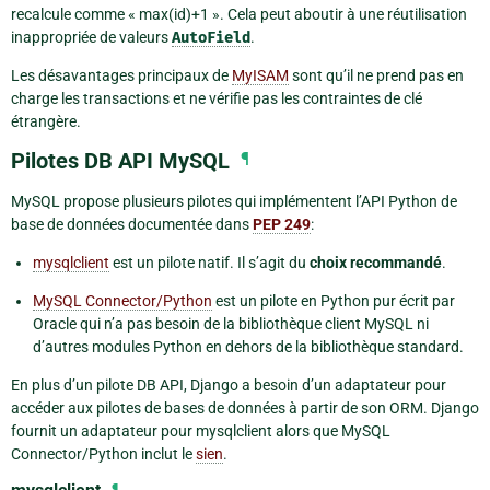
recalcule comme « max(id)+1 ». Cela peut aboutir à une réutilisation
inappropriée de valeurs
AutoField
.
Les désavantages principaux de
MyISAM
sont qu’il ne prend pas en
charge les transactions et ne vérifie pas les contraintes de clé
étrangère.
Pilotes DB API MySQL
¶
MySQL propose plusieurs pilotes qui implémentent l’API Python de
base de données documentée dans
PEP 249
:
mysqlclient
est un pilote natif. Il s’agit du
choix recommandé
.
MySQL Connector/Python
est un pilote en Python pur écrit par
Oracle qui n’a pas besoin de la bibliothèque client MySQL ni
d’autres modules Python en dehors de la bibliothèque standard.
En plus d’un pilote DB API, Django a besoin d’un adaptateur pour
accéder aux pilotes de bases de données à partir de son ORM. Django
fournit un adaptateur pour mysqlclient alors que MySQL
Connector/Python inclut le
sien
.
¶