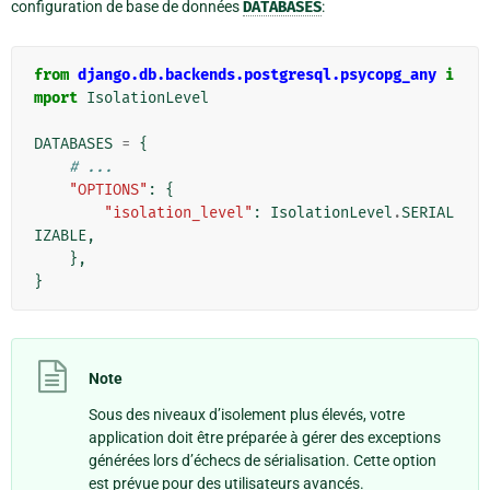
configuration de base de données
DATABASES
:
from
django.db.backends.postgresql.psycopg_any
i
mport
IsolationLevel
DATABASES
=
{
# ...
"OPTIONS"
:
{
"isolation_level"
:
IsolationLevel
.
SERIAL
IZABLE
,
},
}
Note
Sous des niveaux d’isolement plus élevés, votre
application doit être préparée à gérer des exceptions
générées lors d’échecs de sérialisation. Cette option
est prévue pour des utilisateurs avancés.