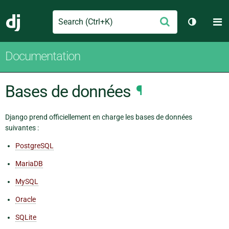
Search
M
Envoyer
Django
Changer 
Documentation
Bases de données
¶
Django prend officiellement en charge les bases de données
suivantes :
PostgreSQL
MariaDB
MySQL
Oracle
SQLite