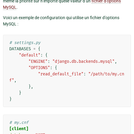
même la priorité sur n’importe quelle valeur d’un
fichier d’options
MySQL
.
Voici un exemple de configuration qui utilise un fichier d’options
MySQL :
# settings.py
DATABASES
=
{
"default"
:
{
"ENGINE"
:
"django.db.backends.mysql"
,
"OPTIONS"
:
{
"read_default_file"
:
"/path/to/my.cn
f"
,
},
}
}
# my.cnf
[client]