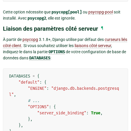
Cette option nécessite que
psycopg[pool]
ou
psycopg-pool
soit
installé. Avec
psycopg2
, elle est ignorée.
Liaison des paramètres côté serveur
¶
À partir de
psycopg
3.1.8+, Django utilise par défaut des
curseurs liés
côté client
. Si vous souhaitez utiliser les
liaisons côté serveur
,
indiquez-le dans la partie
OPTIONS
de votre configuration de base de
données dans
DATABASES
:
DATABASES
=
{
"default"
:
{
"ENGINE"
:
"django.db.backends.postgresq
l"
,
# ...
"OPTIONS"
:
{
"server_side_binding"
:
True
,
},
},