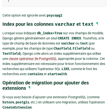
}
Cette option est ignorée avec
psycopg2
.
Index pour les colonnes
varchar
et
text
¶
Lorsque vous indiquez
db_index=True
sur vos champs de modèle,
Django génère généralement un seul
CREATE
INDEX
. Toutefois, si le
type de champ de base de données est
varchar
ou
text
(par
exemple, pour les champs de type
CharField
,
FileField
ou
TextField
), Django crée alors un index supplémentaire qui utilise
une
classe opérateur de PostgreSQL
appropriée pour la colonne. Cet
index supplémentaire est nécessaire pour le bon fonctionnement des
recherches qui utilisent l’opérateur SQL
LIKE
, comme le font les
recherches avec
contains
et
startswith
.
Opération de migration pour ajouter des
extensions
¶
Si vous avez besoin d’ajouter une extension PostgreSQL (comme
hstore
,
postgis
, etc.) en utilisant une migration, utilisez l’opération
CreateExtension
.