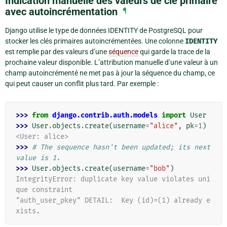
Indication manuelle des valeurs de clé primaire
avec autoincrémentation
¶
Django utilise le type de données IDENTITY de PostgreSQL pour
stocker les clés primaires autoincrémentées. Une colonne
IDENTITY
est remplie par des valeurs d’une
séquence
qui garde la trace de la
prochaine valeur disponible. L’attribution manuelle d’une valeur à un
champ autoincrémenté ne met pas à jour la séquence du champ, ce
qui peut causer un conflit plus tard. Par exemple :
>>> 
from
django.contrib.auth.models
import
User
>>> 
User
.
objects
.
create
(
username
=
"alice"
,
pk
=
1
)
<User: alice>
>>> 
# The sequence hasn't been updated; its next 
value is 1.
>>> 
User
.
objects
.
create
(
username
=
"bob"
)
IntegrityError: duplicate key value violates uni
que constraint
"auth_user_pkey" DETAIL:  Key (id)=(1) already e
xists.