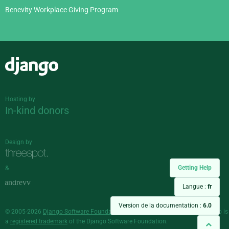
Benevity Workplace Giving Program
Django
Hosting by
In-kind donors
Design by
Getting Help
&
Langue :
fr
Version de la documentation :
6.0
© 2005-2026
Django Software Foundation
and individual contributors. Django is
a
registered trademark
of the Django Software Foundation.