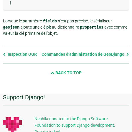
}
Lorsque le paramètre
fields
n’est pas précisé, le sérialiseur
geojson
ajoute une clé
pk
au dictionnaire
properties
avec comme
valeur la clé primaire de l’objet.
Previous
Inspection OGR
Commandes d’administration de GeoDjango
page
and
BACK TO TOP
next
page
Support Django!
Informations
supplémentaires
Nephila donated to the Django Software
Foundation to support Django development.
Donate today!