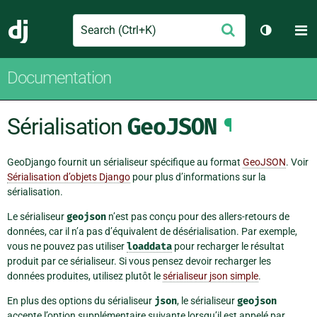
Search
M
Envoyer
Django
Changer 
Documentation
Sérialisation
GeoJSON
¶
GeoDjango fournit un sérialiseur spécifique au format
GeoJSON
. Voir
Sérialisation d’objets Django
pour plus d’informations sur la
sérialisation.
Le sérialiseur
geojson
n’est pas conçu pour des allers-retours de
données, car il n’a pas d’équivalent de désérialisation. Par exemple,
vous ne pouvez pas utiliser
loaddata
pour recharger le résultat
produit par ce sérialiseur. Si vous pensez devoir recharger les
données produites, utilisez plutôt le
sérialiseur json simple
.
En plus des options du sérialiseur
json
, le sérialiseur
geojson
accepte l’option supplémentaire suivante lorsqu’il est appelé par