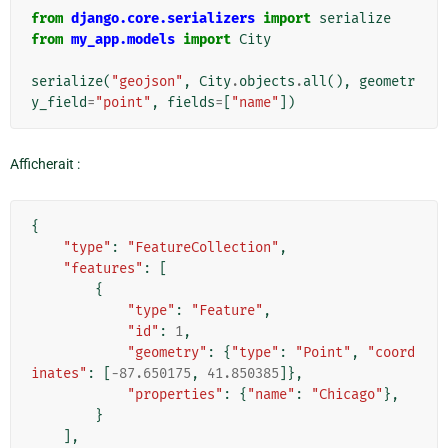
from
django.core.serializers
import
serialize
from
my_app.models
import
City
serialize
(
"geojson"
,
City
.
objects
.
all
(),
geometr
y_field
=
"point"
,
fields
=
[
"name"
])
Afficherait :
{
"type"
:
"FeatureCollection"
,
"features"
:
[
{
"type"
:
"Feature"
,
"id"
:
1
,
"geometry"
:
{
"type"
:
"Point"
,
"coord
inates"
:
[
-
87.650175
,
41.850385
]},
"properties"
:
{
"name"
:
"Chicago"
},
}
],