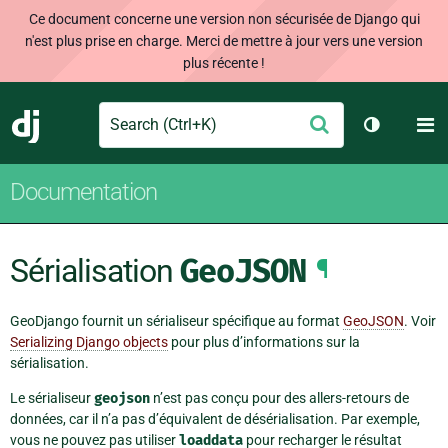
Ce document concerne une version non sécurisée de Django qui
n'est plus prise en charge. Merci de mettre à jour vers une version
plus récente !
Search
M
Envoyer
Django
Changer d
Documentation
Sérialisation
GeoJSON
¶
GeoDjango fournit un sérialiseur spécifique au format
GeoJSON
. Voir
Serializing Django objects
pour plus d’informations sur la
sérialisation.
Le sérialiseur
geojson
n’est pas conçu pour des allers-retours de
données, car il n’a pas d’équivalent de désérialisation. Par exemple,
vous ne pouvez pas utiliser
loaddata
pour recharger le résultat