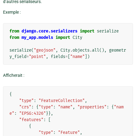
d’autres sérialiseurs.
Exemple :
from
django.core.serializers
import
serialize
from
my_app.models
import
City
serialize
(
"geojson"
,
City
.
objects
.
all
(),
geometr
y_field
=
"point"
,
fields
=
[
"name"
])
Afficherait :
{
"type"
:
"FeatureCollection"
,
"crs"
:
{
"type"
:
"name"
,
"properties"
:
{
"nam
e"
:
"EPSG:4326"
}},
"features"
:
[
{
"type"
:
"Feature"
,