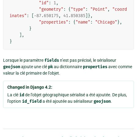
"id"
:
1
,
"geometry"
:
{
"type"
:
"Point"
,
"coord
inates"
:
[
-
87.650175
,
41.850385
]},
"properties"
:
{
"name"
:
"Chicago"
},
}
],
}
Lorsque le paramètre
fields
n’est pas précisé, le sérialiseur
geojson
ajoute une clé
pk
au dictionnaire
properties
avec comme
valeur la clé primaire de l’objet.
Changed in Django 4.2:
La clé
id
de l’objet géographique sérialisé a été ajoutée. De plus,
l’option
id_field
a été ajoutée au sérialiseur
geojson
.