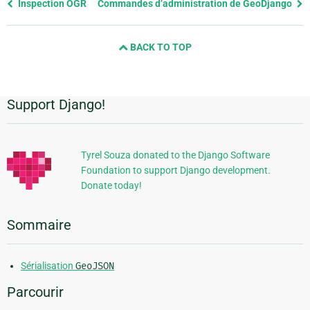
Previous
Inspection OGR
Commandes d’administration de GeoDjango
page
and
BACK TO TOP
next
page
Support Django!
Informations
supplémentaires
Tyrel Souza donated to the Django Software
Foundation to support Django development.
Donate today!
Sommaire
Sérialisation
GeoJSON
Parcourir