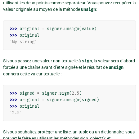
utilisant les deux-points comme séparateur. Vous pouvez récupérer la
valeur originale au moyen de la méthode
unsign
:
>>> 
original
=
signer
.
unsign
(
value
)
>>> 
original
'My string'
Si vous passez une valeur non textuelle à
sign
, la valeur sera d’abord
forcée à une chaîne avant d’être signée et le résultat de
unsign
donnera cette valeur textuelle :
>>> 
signed
=
signer
.
sign
(
2.5
)
>>> 
original
=
signer
.
unsign
(
signed
)
>>> 
original
'2.5'
Si vous souhaitez protéger une liste, un tuple ou un dictionnaire, vous
pouvez le faire en utilisant les méthodes sign_object()` et