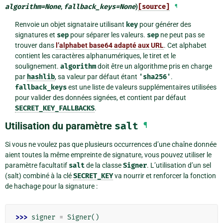
algorithm
=
None
,
fallback_keys
=
None
)
[source]
¶
Renvoie un objet signataire utilisant
key
pour générer des
signatures et
sep
pour séparer les valeurs.
sep
ne peut pas se
trouver dans
l’alphabet base64 adapté aux URL
. Cet alphabet
contient les caractères alphanumériques, le tiret et le
soulignement.
algorithm
doit être un algorithme pris en charge
par
hashlib
, sa valeur par défaut étant
'sha256'
.
fallback_keys
est une liste de valeurs supplémentaires utilisées
pour valider des données signées, et contient par défaut
SECRET_KEY_FALLBACKS
.
Utilisation du paramètre
salt
¶
Si vous ne voulez pas que plusieurs occurrences d’une chaîne donnée
aient toutes la même empreinte de signature, vous pouvez utiliser le
paramètre facultatif
salt
de la classe
Signer
. L’utilisation d’un sel
(salt) combiné à la clé
SECRET_KEY
va nourrir et renforcer la fonction
de hachage pour la signature :
>>> 
signer
=
Signer
()