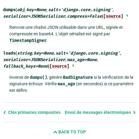
dumps
(
obj
,
key
=
None
,
salt
=
'django.core.signing'
,
serializer
=
JSONSerializer
,
compress
=
False
)
[source]
¶
Renvoie une chaîne JSON utilisable dans une URL, signée et
compressée en base64. L’objet sérialisé est signé par
TimestampSigner
.
loads
(
string
,
key
=
None
,
salt
=
'django.core.signing'
,
serializer
=
JSONSerializer
,
max_age
=
None
,
fallback_keys
=
None
)
[source]
¶
Inverse de
dumps()
, génère
BadSignature
si la vérification de la
signature échoue. Vérifie
max_age
(en secondes) si ce paramètre
est défini.
Previous
Clés primaires composites
Envoi de messages électroniques
page
and
BACK TO TOP
next