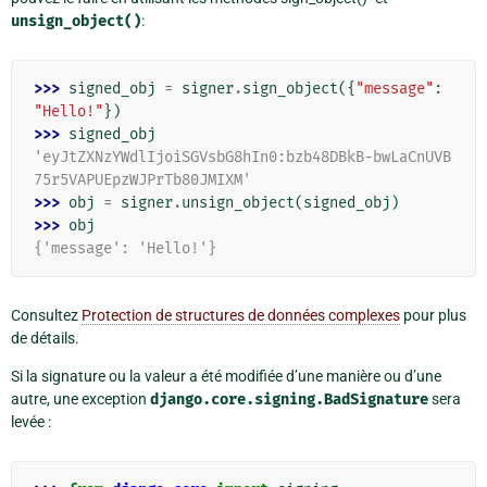
unsign_object()
:
>>> 
signed_obj
=
signer
.
sign_object
({
"message"
:
"Hello!"
})
>>> 
signed_obj
'eyJtZXNzYWdlIjoiSGVsbG8hIn0:bzb48DBkB-bwLaCnUVB
75r5VAPUEpzWJPrTb80JMIXM'
>>> 
obj
=
signer
.
unsign_object
(
signed_obj
)
>>> 
obj
{'message': 'Hello!'}
Consultez
Protection de structures de données complexes
pour plus
de détails.
Si la signature ou la valeur a été modifiée d’une manière ou d’une
autre, une exception
django.core.signing.BadSignature
sera
levée :