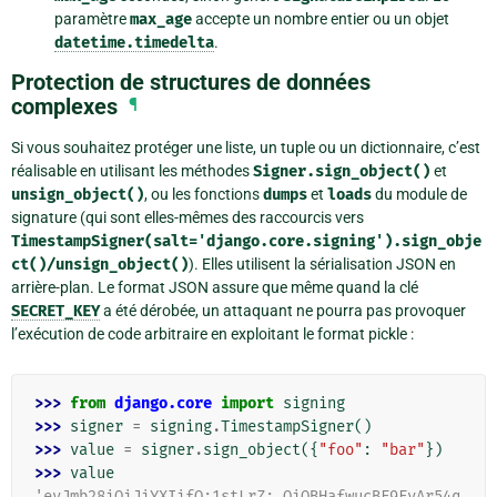
paramètre
max_age
accepte un nombre entier ou un objet
datetime.timedelta
.
Protection de structures de données
complexes
¶
Si vous souhaitez protéger une liste, un tuple ou un dictionnaire, c’est
réalisable en utilisant les méthodes
Signer.sign_object()
et
unsign_object()
, ou les fonctions
dumps
et
loads
du module de
signature (qui sont elles-mêmes des raccourcis vers
TimestampSigner(salt='django.core.signing').sign_obje
ct()/unsign_object()
). Elles utilisent la sérialisation JSON en
arrière-plan. Le format JSON assure que même quand la clé
SECRET_KEY
a été dérobée, un attaquant ne pourra pas provoquer
l’exécution de code arbitraire en exploitant le format pickle :
>>> 
from
django.core
import
signing
>>> 
signer
=
signing
.
TimestampSigner
()
>>> 
value
=
signer
.
sign_object
({
"foo"
:
"bar"
})
>>> 
value
'eyJmb28iOiJiYXIifQ:1stLrZ:_QiOBHafwucBF9FyAr54q