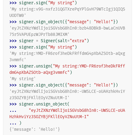
>>> 
signer
.
sign
(
"My string"
)
'My string:v9G-nxfz3iQGTXrePqYPlGvH79WTcIgj1QIQS
UODTW0'
>>> 
signer
.
sign_object
({
"message"
:
"Hello!"
})
'eyJtZXNzYWdlIjoiSGVsbG8hIn0:bzb48DBkB-bwLaCnUVB
75r5VAPUEpzWJPrTb80JMIXM'
>>> 
signer
=
Signer
(
salt
=
"extra"
)
>>> 
signer
.
sign
(
"My string"
)
'My string:YMD-FR6rof3heDkFRffdmG4pXbAZSOtb-aQxg
3vmmfc'
>>> 
signer
.
unsign
(
"My string:YMD-FR6rof3heDkFRff
dmG4pXbAZSOtb-aQxg3vmmfc"
)
'My string'
>>> 
signer
.
sign_object
({
"message"
:
"Hello!"
})
'eyJtZXNzYWdlIjoiSGVsbG8hIn0:-UWSLCE-oUAHzhkHviY
z3SOZYBjFKllEOyVZNuUtM-I'
>>> 
signer
.
unsign_object
(
... 
"eyJtZXNzYWdlIjoiSGVsbG8hIn0:-UWSLCE-oUA
HzhkHviYz3SOZYBjFKllEOyVZNuUtM-I"
... 
)
{'message': 'Hello!'}