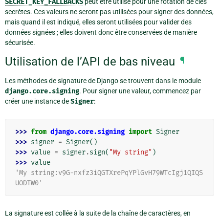
SECRET_KEY_FALLBACKS
peut être utilisé pour une rotation de clés
secrètes. Ces valeurs ne seront pas utilisées pour signer des données,
mais quand il est indiqué, elles seront utilisées pour valider des
données signées ; elles doivent donc être conservées de manière
sécurisée.
Utilisation de l’API de bas niveau
¶
Les méthodes de signature de Django se trouvent dans le module
django.core.signing
. Pour signer une valeur, commencez par
créer une instance de
Signer
:
>>> 
from
django.core.signing
import
Signer
>>> 
signer
=
Signer
()
>>> 
value
=
signer
.
sign
(
"My string"
)
>>> 
value
'My string:v9G-nxfz3iQGTXrePqYPlGvH79WTcIgj1QIQS
UODTW0'
La signature est collée à la suite de la chaîne de caractères, en