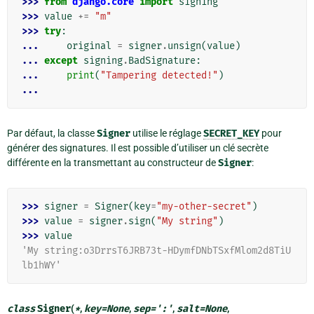
>>> 
from
django.core
import
signing
>>> 
value
+=
"m"
>>> 
try
:
... 
original
=
signer
.
unsign
(
value
)
... 
except
signing
.
BadSignature
:
... 
print
(
"Tampering detected!"
)
...
Par défaut, la classe
Signer
utilise le réglage
SECRET_KEY
pour
générer des signatures. Il est possible d’utiliser un clé secrète
différente en la transmettant au constructeur de
Signer
:
>>> 
signer
=
Signer
(
key
=
"my-other-secret"
)
>>> 
value
=
signer
.
sign
(
"My string"
)
>>> 
value
'My string:o3DrrsT6JRB73t-HDymfDNbTSxfMlom2d8TiU
lb1hWY'
class
Signer
(
*
,
key
=
None
,
sep
=
':'
,
salt
=
None
,