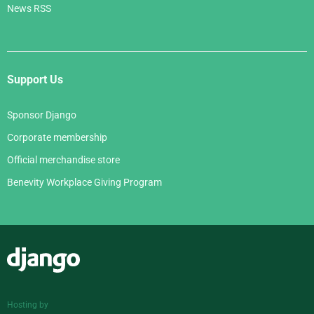
News RSS
Support Us
Sponsor Django
Corporate membership
Official merchandise store
Benevity Workplace Giving Program
Django
Hosting by