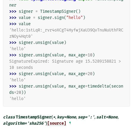
ner
>>> 
signer
=
TimestampSigner
()
>>> 
value
=
signer
.
sign
(
"hello"
)
>>> 
value
'hello:1stLqR:_rvr4oXCgT4HyfwjXaU39QvTnuNuUthFRC
zNOy4Hqt0'
>>> 
signer
.
unsign
(
value
)
'hello'
>>> 
signer
.
unsign
(
value
,
max_age
=
10
)
SignatureExpired: Signature age 15.5289158821 > 
10 seconds
>>> 
signer
.
unsign
(
value
,
max_age
=
20
)
'hello'
>>> 
signer
.
unsign
(
value
,
max_age
=
timedelta
(
secon
ds
=
20
))
'hello'
class
TimestampSigner
(
*
,
key
=
None
,
sep
=
':'
,
salt
=
None
,
algorithm
=
'sha256'
)
[source]
¶