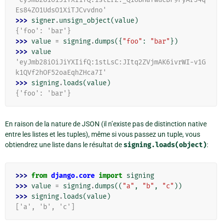
Es84ZO1UdsO1XiTJCvvdno'
>>> 
signer
.
unsign_object
(
value
)
{'foo': 'bar'}
>>> 
value
=
signing
.
dumps
({
"foo"
:
"bar"
})
>>> 
value
'eyJmb28iOiJiYXIifQ:1stLsC:JItq2ZVjmAK6ivrWI-v1G
k1QVf2hOF52oaEqhZHca7I'
>>> 
signing
.
loads
(
value
)
{'foo': 'bar'}
En raison de la nature de JSON (il n’existe pas de distinction native
entre les listes et les tuples), même si vous passez un tuple, vous
obtiendrez une liste dans le résultat de
signing.loads(object)
:
>>> 
from
django.core
import
signing
>>> 
value
=
signing
.
dumps
((
"a"
,
"b"
,
"c"
))
>>> 
signing
.
loads
(
value
)
['a', 'b', 'c']