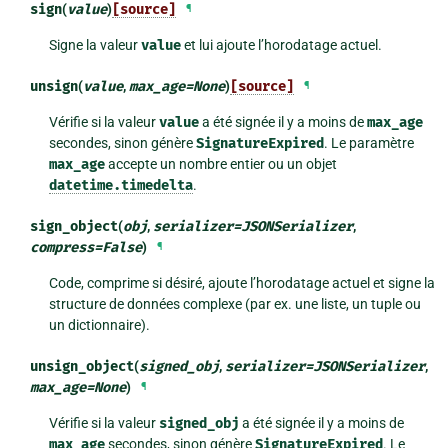
sign
(
value
)
[source]
¶
Signe la valeur
value
et lui ajoute l’horodatage actuel.
unsign
(
value
,
max_age
=
None
)
[source]
¶
Vérifie si la valeur
value
a été signée il y a moins de
max_age
secondes, sinon génère
SignatureExpired
. Le paramètre
max_age
accepte un nombre entier ou un objet
datetime.timedelta
.
sign_object
(
obj
,
serializer
=
JSONSerializer
,
compress
=
False
)
¶
Code, comprime si désiré, ajoute l’horodatage actuel et signe la
structure de données complexe (par ex. une liste, un tuple ou
un dictionnaire).
unsign_object
(
signed_obj
,
serializer
=
JSONSerializer
,
max_age
=
None
)
¶
Vérifie si la valeur
signed_obj
a été signée il y a moins de
max_age
secondes, sinon génère
SignatureExpired
. Le