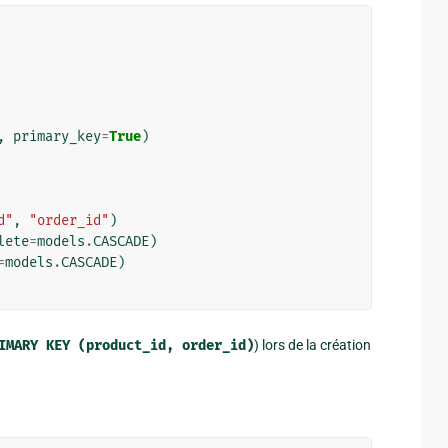
,
primary_key
=
True
)
d"
,
"order_id"
)
lete
=
models
.
CASCADE
)
=
models
.
CASCADE
)
IMARY
KEY
(product_id,
order_id)
) lors de la création