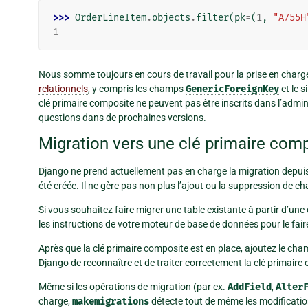
>>> 
OrderLineItem
.
objects
.
filter
(
pk
=
(
1
,
"A755H
1
Nous somme toujours en cours de travail pour la prise en charg
relationnels
, y compris les champs
GenericForeignKey
et le 
clé primaire composite ne peuvent pas être inscrits dans l’adm
questions dans de prochaines versions.
Migration vers une clé primaire com
Django ne prend actuellement pas en charge la migration depuis
été créée. Il ne gère pas non plus l’ajout ou la suppression de c
Si vous souhaitez faire migrer une table existante à partir d’une
les instructions de votre moteur de base de données pour le fair
Après que la clé primaire composite est en place, ajoutez le ch
Django de reconnaître et de traiter correctement la clé primaire
Même si les opérations de migration (par ex.
AddField
,
Alter
charge,
makemigrations
détecte tout de même les modificatio