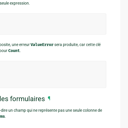
seule expression.
posite, une erreur
ValueError
sera produite, car cette clé
 pour
Count
.
les formulaires
¶
-dire un champ qui ne représente pas une seule colonne de
rms
.