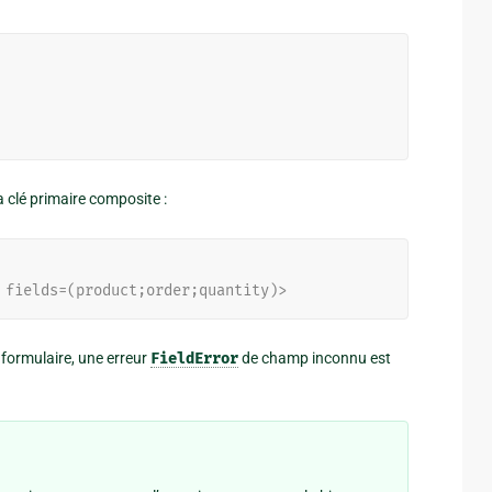
a clé primaire composite :
 fields=(product;order;quantity)>
ormulaire, une erreur
FieldError
de champ inconnu est