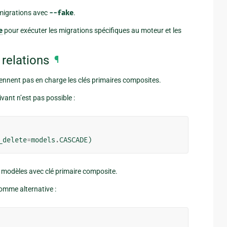
s migrations avec
--fake
.
e
pour exécuter les migrations spécifiques au moteur et les
 relations
¶
ennent pas en charge les clés primaires composites.
uivant n’est pas possible :
_delete
=
models
.
CASCADE
)
s modèles avec clé primaire composite.
comme alternative :