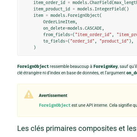
item_order_id
=
models
.
CharField
(
max_lengt
item_product_id
=
models
.
IntegerField
()
item
=
models
.
ForeignObject
(
OrderLineItem
,
on_delete
=
models
.
CASCADE
,
from_fields
=
(
"item_order_id"
,
"item_pr
to_fields
=
(
"order_id"
,
"product_id"
),
)
ForeignObject
ressemble beaucoup à
ForeignKey
, sauf qu’
clé étrangère ni d’index en base de données, et l’argument
on_d
Avertissement
ForeignObject
est une API interne. Cela signifie q
Les clés primaires composites et le