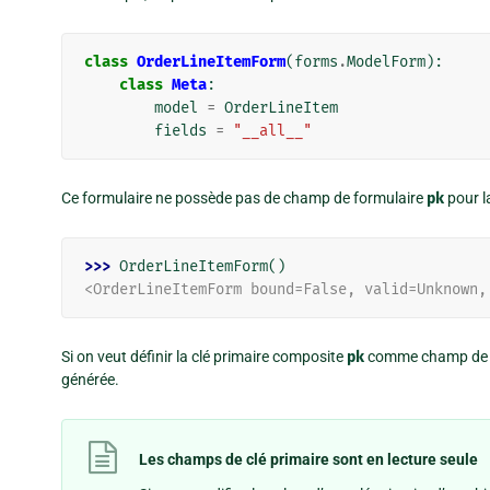
class
OrderLineItemForm
(
forms
.
ModelForm
):
class
Meta
:
model
=
OrderLineItem
fields
=
"__all__"
Ce formulaire ne possède pas de champ de formulaire
pk
pour l
>>> 
OrderLineItemForm
()
<OrderLineItemForm bound=False, valid=Unknown,
Si on veut définir la clé primaire composite
pk
comme champ de f
générée.
Les champs de clé primaire sont en lecture seule