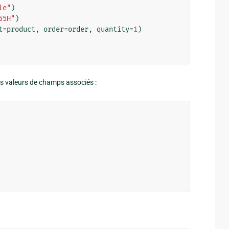
le"
)
55H"
)
t
=
product
,
order
=
order
,
quantity
=
1
)
les valeurs de champs associés :