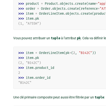
>>> 
product
=
Product
.
objects
.
create
(
name
=
"app
>>> 
order
=
Order
.
objects
.
create
(
reference
=
"A7
>>> 
item
=
OrderLineItem
.
objects
.
create
(
produc
>>> 
item
.
pk
(1, "A755H")
Vous pouvez attribuer un
tuple
à l’attribut
pk
. Cela va définir 
>>> 
item
=
OrderLineItem
(
pk
=
(
2
,
"B142C"
))
>>> 
item
.
pk
(2, "B142C")
>>> 
item
.
product_id
2
>>> 
item
.
order_id
"B142C"
Une clé primaire composite peut aussi être filtrée par un
tuple
: