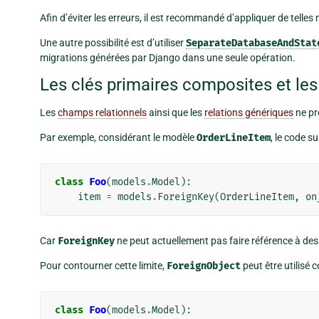
Afin d’éviter les erreurs, il est recommandé d’appliquer de telle
Une autre possibilité est d’utiliser
SeparateDatabaseAndStat
migrations générées par Django dans une seule opération.
Les clés primaires composites et les
Les
champs relationnels
ainsi que les
relations génériques
ne pr
Par exemple, considérant le modèle
OrderLineItem
, le code s
class
Foo
(
models
.
Model
):
item
=
models
.
ForeignKey
(
OrderLineItem
,
on
Car
ForeignKey
ne peut actuellement pas faire référence à de
Pour contourner cette limite,
ForeignObject
peut être utilisé 
class
Foo
(
models
.
Model
):