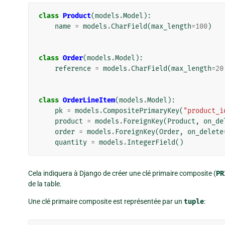
class
Product
(
models
.
Model
):
name
=
models
.
CharField
(
max_length
=
100
)
class
Order
(
models
.
Model
):
reference
=
models
.
CharField
(
max_length
=
20
class
OrderLineItem
(
models
.
Model
):
pk
=
models
.
CompositePrimaryKey
(
"product_i
product
=
models
.
ForeignKey
(
Product
,
on_de
order
=
models
.
ForeignKey
(
Order
,
on_delete
quantity
=
models
.
IntegerField
()
Cela indiquera à Django de créer une clé primaire composite (
PR
de la table.
Une clé primaire composite est représentée par un
tuple
: