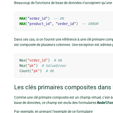
Beaucoup de fonctions de base de données n’acceptent qu’une 
MAX
(
"order_id"
)
-- OK
MAX
(
"product_id"
,
"order_id"
)
-- ERROR
Dans ces cas, si on fournit une référence à une clé primaire com
est composée de plusieurs colonnes. Une exception est admise
Max
(
"order_id"
)
# OK
Max
(
"pk"
)
# ValueError
Count
(
"pk"
)
# OK
Les clés primaires composites dans 
Comme une clé primaire composite est un champ virtuel, c’est-à
base de données, ce champ est exclu des formulaires
ModelFo
Par exemple, en prenant l’exemple de ce formulaire