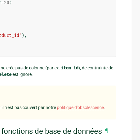
h
=
20
)
oduct_id"
),
il ne crée pas de colonne (par ex.
item_id
), de contrainte de
elete
est ignoré.
u’il n’est pas couvert par notre
politique d’obsolescence
.
s fonctions de base de données
¶