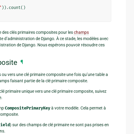
"
))
.
count
()
e des clés primaires composites pour les
champs
site d’administration de Django. À ce stade, les modèles avec
inistration de Django. Nous espérons pouvoir résoudre ces
posite
¶
 ou vers une clé primaire composite une fois qu’une table a
hamps faisant partie de la clé primaire composite.
 clé primaire unique vers une clé primaire composite, suivez
e.
amp
CompositePrimaryKey
à votre modèle. Cela permet à
 composite.
Field
) sur des champs de clé primaire ne sont pas prises en
ns.