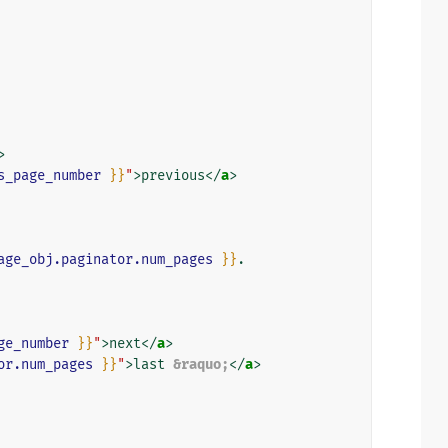
>
s_page_number
}}
"
>
previous
</
a
>
age_obj.paginator.num_pages
}}
.

ge_number
}}
"
>
next
</
a
>
or.num_pages
}}
"
>
last 
&raquo;
</
a
>