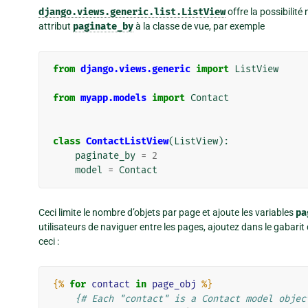
django.views.generic.list.ListView
offre la possibilité 
attribut
paginate_by
à la classe de vue, par exemple
from
django.views.generic
import
ListView
from
myapp.models
import
Contact
class
ContactListView
(
ListView
):
paginate_by
=
2
model
=
Contact
Ceci limite le nombre d’objets par page et ajoute les variables
pa
utilisateurs de naviguer entre les pages, ajoutez dans le gabari
ceci :
{%
for
contact
in
page_obj
%}
{# Each "contact" is a Contact model objec