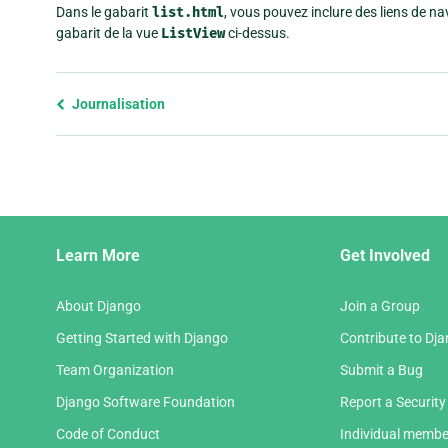
Dans le gabarit
list.html
, vous pouvez inclure des liens de n
gabarit de la vue
ListView
ci-dessus.
Previous
Journalisation
page
and
next
page
Django
Learn More
Get Involved
Links
About Django
Join a Group
Getting Started with Django
Contribute to Dj
Team Organization
Submit a Bug
Django Software Foundation
Report a Security
Code of Conduct
Individual membe