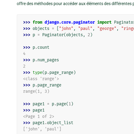
offre des méthodes pour accéder aux éléments des différentes 
>>> 
from
django.core.paginator
import
Paginato
>>> 
objects
=
[
"john"
,
"paul"
,
"george"
,
"ring
>>> 
p
=
Paginator
(
objects
,
2
)
>>> 
p
.
count
4
>>> 
p
.
num_pages
2
>>> 
type
(
p
.
page_range
)
<class 'range'>
>>> 
p
.
page_range
range(1, 3)
>>> 
page1
=
p
.
page
(
1
)
>>> 
page1
<Page 1 of 2>
>>> 
page1
.
object_list
['john', 'paul']