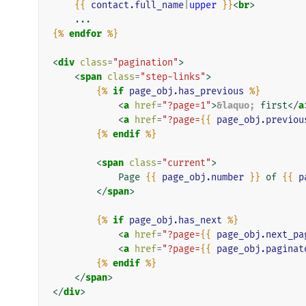
{{
contact.full_name
|
upper
}}
<
br
>
{%
endfor
%}
<
div
class
=
"pagination"
>
<
span
class
=
"step-links"
>
{%
if
page_obj.has_previous
%}
<
a
href
=
"?page=1"
>
&laquo;
 first
</
a
<
a
href
=
"?page=
{{
page_obj.previou
{%
endif
%}
<
span
class
=
"current"
>
            Page 
{{
page_obj.number
}}
 of 
{{
p
</
span
>
{%
if
page_obj.has_next
%}
<
a
href
=
"?page=
{{
page_obj.next_pa
<
a
href
=
"?page=
{{
page_obj.paginat
{%
endif
%}
</
span
>
</
div
>