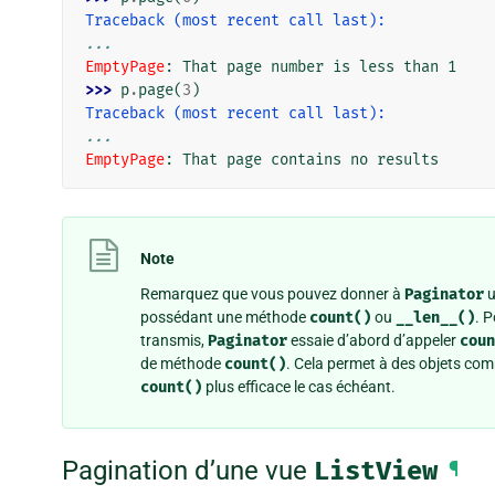
Traceback (most recent call last):
...
EmptyPage
: 
That page number is less than 1
>>> 
p
.
page
(
3
)
Traceback (most recent call last):
...
EmptyPage
: 
That page contains no results
Note
Remarquez que vous pouvez donner à
Paginator
u
possédant une méthode
count()
ou
__len__()
. 
transmis,
Paginator
essaie d’abord d’appeler
coun
de méthode
count()
. Cela permet à des objets co
count()
plus efficace le cas échéant.
Pagination d’une vue
ListView
¶