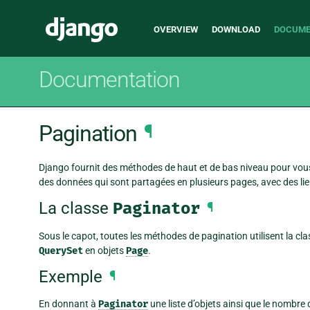
Main
Django
OVERVIEW
DOWNLOAD
DOCUME
navigation
Documentation
Pagination
¶
Django fournit des méthodes de haut et de bas niveau pour vous 
des données qui sont partagées en plusieurs pages, avec des li
La classe
Paginator
¶
Sous le capot, toutes les méthodes de pagination utilisent la cl
QuerySet
en objets
Page
.
Exemple
¶
En donnant à
Paginator
une liste d’objets ainsi que le nombr