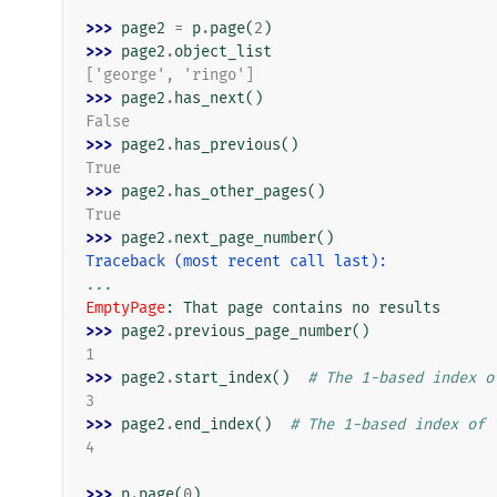
>>> 
page2
=
p
.
page
(
2
)
>>> 
page2
.
object_list
['george', 'ringo']
>>> 
page2
.
has_next
()
False
>>> 
page2
.
has_previous
()
True
>>> 
page2
.
has_other_pages
()
True
>>> 
page2
.
next_page_number
()
Traceback (most recent call last):
...
EmptyPage
: 
That page contains no results
>>> 
page2
.
previous_page_number
()
1
>>> 
page2
.
start_index
()
# The 1-based index o
3
>>> 
page2
.
end_index
()
# The 1-based index of 
4
>>> 
p
.
page
(
0
)