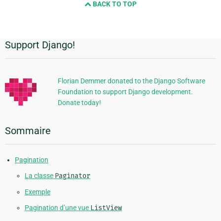
BACK TO TOP
next
page
Support Django!
Informations
supplémentaires
Florian Demmer donated to the Django Software
Foundation to support Django development.
Donate today!
Sommaire
Pagination
La classe
Paginator
Exemple
Pagination d’une vue
ListView