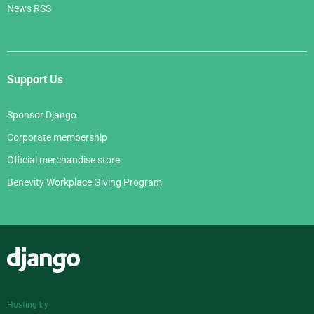
News RSS
Support Us
Sponsor Django
Corporate membership
Official merchandise store
Benevity Workplace Giving Program
Django
Hosting by