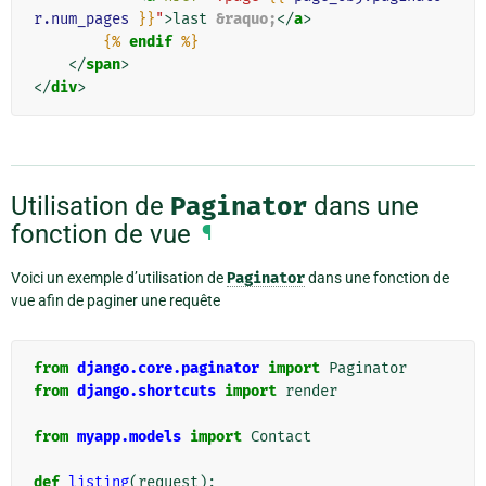
r.num_pages
}}
"
>
last 
&raquo;
</
a
>
{%
endif
%}
</
span
>
</
div
>
Utilisation de
Paginator
dans une
fonction de vue
¶
Voici un exemple d’utilisation de
Paginator
dans une fonction de
vue afin de paginer une requête
from
django.core.paginator
import
Paginator
from
django.shortcuts
import
render
from
myapp.models
import
Contact
def
listing
(
request
):