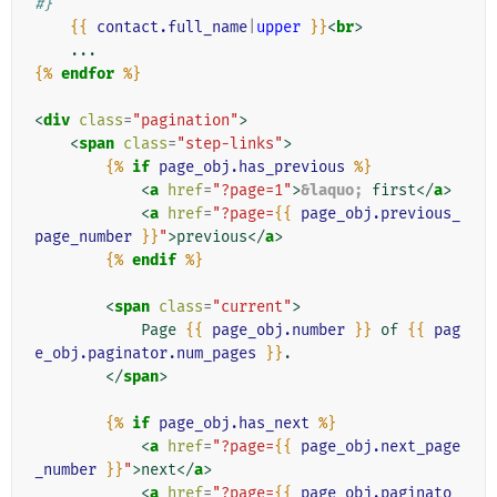
#}
{{
contact.full_name
|
upper
}}
<
br
>
{%
endfor
%}
<
div
class
=
"pagination"
>
<
span
class
=
"step-links"
>
{%
if
page_obj.has_previous
%}
<
a
href
=
"?page=1"
>
&laquo;
 first
</
a
>
<
a
href
=
"?page=
{{
page_obj.previous_
page_number
}}
"
>
previous
</
a
>
{%
endif
%}
<
span
class
=
"current"
>
            Page 
{{
page_obj.number
}}
 of 
{{
pag
e_obj.paginator.num_pages
}}
.

</
span
>
{%
if
page_obj.has_next
%}
<
a
href
=
"?page=
{{
page_obj.next_page
_number
}}
"
>
next
</
a
>
<
a
href
=
"?page=
{{
page_obj.paginato