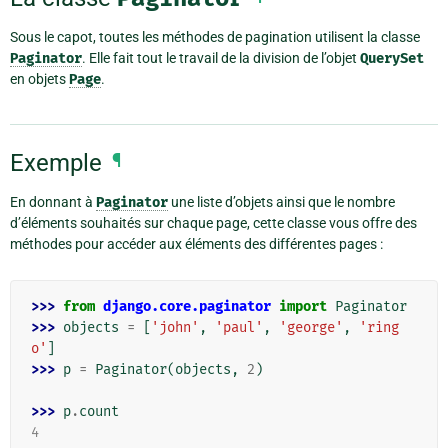
Sous le capot, toutes les méthodes de pagination utilisent la classe
Paginator
. Elle fait tout le travail de la division de l’objet
QuerySet
en objets
Page
.
Exemple
¶
En donnant à
Paginator
une liste d’objets ainsi que le nombre
d’éléments souhaités sur chaque page, cette classe vous offre des
méthodes pour accéder aux éléments des différentes pages :
>>> 
from
django.core.paginator
import
Paginator
>>> 
objects
=
[
'john'
,
'paul'
,
'george'
,
'ring
o'
]
>>> 
p
=
Paginator
(
objects
,
2
)
>>> 
p
.
count
4