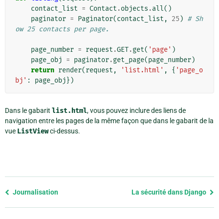
contact_list
=
Contact
.
objects
.
all
()
paginator
=
Paginator
(
contact_list
,
25
)
# Sh
ow 25 contacts per page.
page_number
=
request
.
GET
.
get
(
'page'
)
page_obj
=
paginator
.
get_page
(
page_number
)
return
render
(
request
,
'list.html'
,
{
'page_o
bj'
:
page_obj
})
Dans le gabarit
list.html
, vous pouvez inclure des liens de
navigation entre les pages de la même façon que dans le gabarit de la
vue
ListView
ci-dessus.
Previous
Journalisation
La sécurité dans Django
page
and