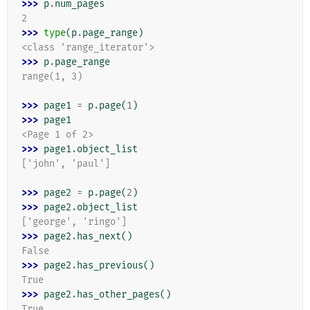
>>> 
p
.
num_pages
2
>>> 
type
(
p
.
page_range
)
<class 'range_iterator'>
>>> 
p
.
page_range
range(1, 3)
>>> 
page1
=
p
.
page
(
1
)
>>> 
page1
<Page 1 of 2>
>>> 
page1
.
object_list
['john', 'paul']
>>> 
page2
=
p
.
page
(
2
)
>>> 
page2
.
object_list
['george', 'ringo']
>>> 
page2
.
has_next
()
False
>>> 
page2
.
has_previous
()
True
>>> 
page2
.
has_other_pages
()
True