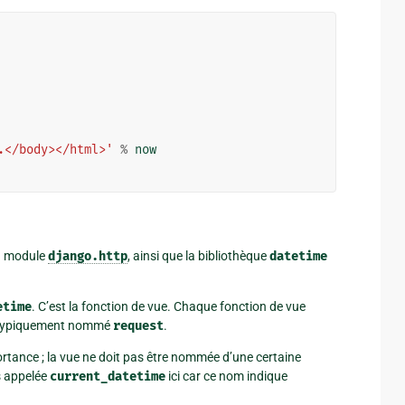
.</body></html>'
%
now
du module
django.http
, ainsi que la bibliothèque
datetime
etime
. C’est la fonction de vue. Chaque fonction de vue
 typiquement nommé
request
.
tance ; la vue ne doit pas être nommée d’une certaine
s appelée
current_datetime
ici car ce nom indique