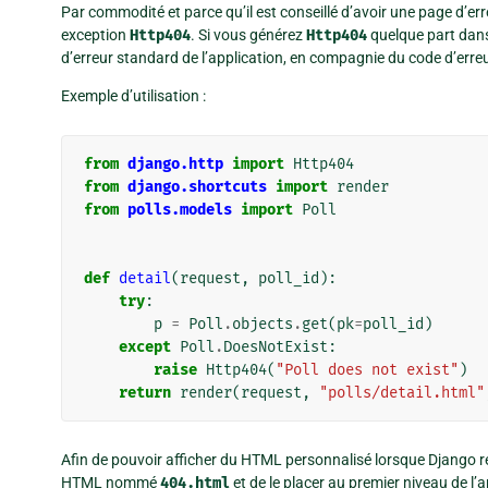
Par commodité et parce qu’il est conseillé d’avoir une page d’er
exception
Http404
. Si vous générez
Http404
quelque part dans 
d’erreur standard de l’application, en compagnie du code d’err
Exemple d’utilisation :
from
django.http
import
Http404
from
django.shortcuts
import
render
from
polls.models
import
Poll
def
detail
(
request
,
poll_id
):
try
:
p
=
Poll
.
objects
.
get
(
pk
=
poll_id
)
except
Poll
.
DoesNotExist
:
raise
Http404
(
"Poll does not exist"
)
return
render
(
request
,
"polls/detail.html"
Afin de pouvoir afficher du HTML personnalisé lorsque Django ré
HTML nommé
404.html
et de le placer au premier niveau de l’