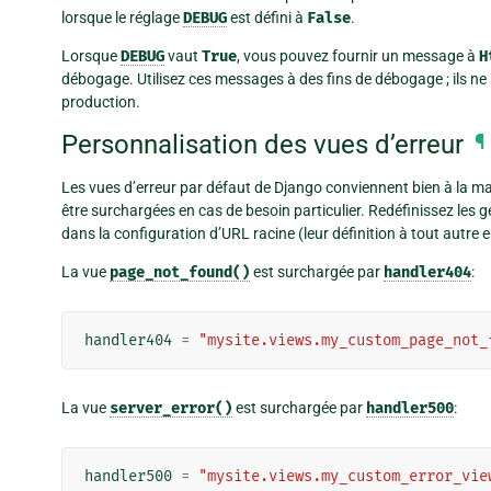
lorsque le réglage
DEBUG
est défini à
False
.
Lorsque
DEBUG
vaut
True
, vous pouvez fournir un message à
H
débogage. Utilisez ces messages à des fins de débogage ; ils n
production.
Personnalisation des vues d’erreur
¶
Les vues d’erreur par défaut de Django conviennent bien à la ma
être surchargées en cas de besoin particulier. Redéfinissez le
dans la configuration d’URL racine (leur définition à tout autre e
La vue
page_not_found()
est surchargée par
handler404
:
handler404
=
"mysite.views.my_custom_page_not_
La vue
server_error()
est surchargée par
handler500
:
handler500
=
"mysite.views.my_custom_error_vie