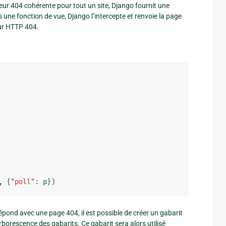
reur 404 cohérente pour tout un site, Django fournit une
une fonction de vue, Django l’intercepte et renvoie la page
eur HTTP 404.
,
{
"poll"
:
p
})
pond avec une page 404, il est possible de créer un gabarit
arborescence des gabarits. Ce gabarit sera alors utilisé