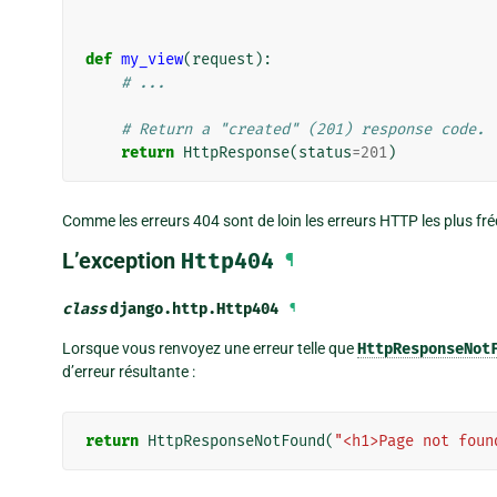
def
my_view
(
request
):
# ...
# Return a "created" (201) response code.
return
HttpResponse
(
status
=
201
)
Comme les erreurs 404 sont de loin les erreurs HTTP les plus fréqu
L’exception
Http404
¶
class
django.http.
Http404
¶
Lorsque vous renvoyez une erreur telle que
HttpResponseNot
d’erreur résultante :
return
HttpResponseNotFound
(
"<h1>Page not foun