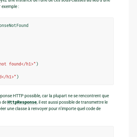
yez une instance de l’une de ces sous-classes au lieu d’une
r exemple :
onseNotFound
not found</h1>"
)
d</h1>"
)
réponse HTTP possible, car la plupart ne se rencontrent que
n de
HttpResponse
, il est aussi possible de transmettre le
éer une classe à renvoyer pour n’importe quel code de