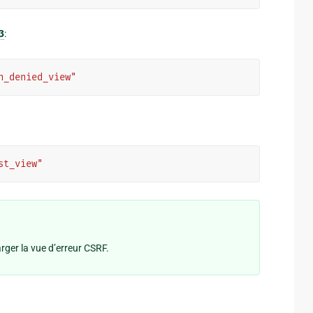
3
:
n_denied_view"
st_view"
ger la vue d’erreur CSRF.