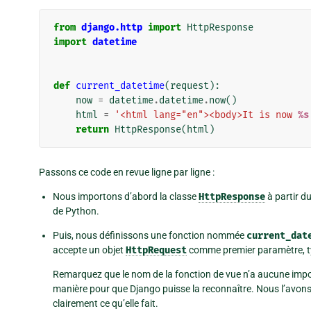
from
django.http
import
HttpResponse
import
datetime
def
current_datetime
(
request
):
now
=
datetime
.
datetime
.
now
()
html
=
'<html lang="en"><body>It is now 
%s
return
HttpResponse
(
html
)
Passons ce code en revue ligne par ligne :
Nous importons d’abord la classe
HttpResponse
à partir 
de Python.
Puis, nous définissons une fonction nommée
current_dat
accepte un objet
HttpRequest
comme premier paramètre,
Remarquez que le nom de la fonction de vue n’a aucune impor
manière pour que Django puisse la reconnaître. Nous l’avon
clairement ce qu’elle fait.