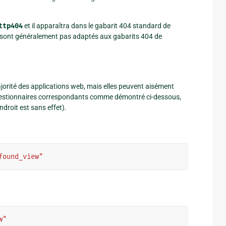
ttp404
et il apparaîtra dans le gabarit 404 standard de
e sont généralement pas adaptés aux gabarits 404 de
jorité des applications web, mais elles peuvent aisément
s gestionnaires correspondants comme démontré ci-dessous,
ndroit est sans effet).
found_view"
w"