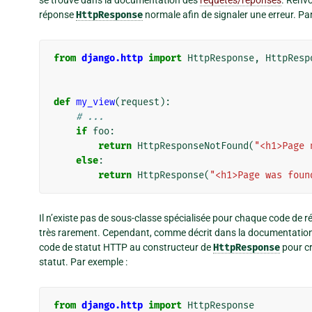
se trouve dans la documentation des
requêtes/réponses
. Renvo
réponse
HttpResponse
normale afin de signaler une erreur. Pa
from
django.http
import
HttpResponse
,
HttpResp
def
my_view
(
request
):
# ...
if
foo
:
return
HttpResponseNotFound
(
"<h1>Page 
else
:
return
HttpResponse
(
"<h1>Page was foun
Il n’existe pas de sous-classe spécialisée pour chaque code de 
très rarement. Cependant, comme décrit dans la documentatio
code de statut HTTP au constructeur de
HttpResponse
pour cr
statut. Par exemple :
from
django.http
import
HttpResponse