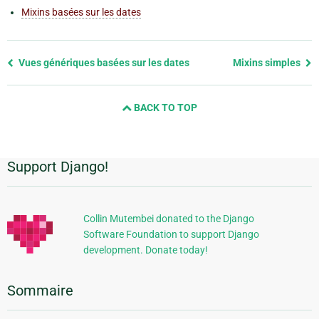
Mixins basées sur les dates
Previous
Vues génériques basées sur les dates
Mixins simples
page
and
BACK TO TOP
next
page
Support Django!
Informations
supplémentaires
Collin Mutembei donated to the Django
Software Foundation to support Django
development. Donate today!
Sommaire