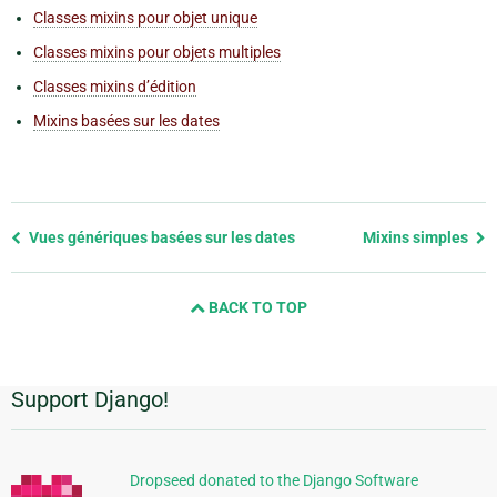
Classes mixins pour objet unique
Classes mixins pour objets multiples
Classes mixins d’édition
Mixins basées sur les dates
Previous
Vues génériques basées sur les dates
Mixins simples
page
and
BACK TO TOP
next
page
Support Django!
Informations
supplémentaires
Dropseed donated to the Django Software