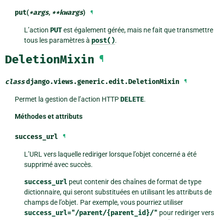
put
(
*
args
,
**
kwargs
)
¶
L’action
PUT
est également gérée, mais ne fait que transmettre
tous les paramètres à
post()
.
DeletionMixin
¶
class
django.views.generic.edit.
DeletionMixin
¶
Permet la gestion de l’action HTTP
DELETE
.
Méthodes et attributs
success_url
¶
L’URL vers laquelle rediriger lorsque l’objet concerné a été
supprimé avec succès.
success_url
peut contenir des chaînes de format de type
dictionnaire, qui seront substituées en utilisant les attributs de
champs de l’objet. Par exemple, vous pourriez utiliser
success_url="/parent/{parent_id}/"
pour rediriger vers