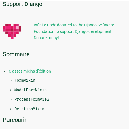
Support Django!
Informations
supplémentaires
Infinite Code donated to the Django Software
Foundation to support Django development.
Donate today!
Sommaire
Classes mixins d’édition
FormMixin
ModelFormMixin
ProcessFormView
DeletionMixin
Parcourir