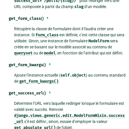
success_url="/polls/{slug}/"
pour rediriger vers une
URL composée à partir du champ
slug
d’un modèle.
get_form_class
()
¶
Récupère la classe de formulaire dont il faudra créer une
instance. Si
form_class
est définie, c’est cette classe qui sera
utilisée. Sinon, une instance de formulaire
ModelForm
sera
créée en se basant sur le modèle associé au contenu de
queryset
ou de
model
, en fonction de l’attribut qui est défini.
get_form_kwargs
()
¶
Ajoute l’instance actuelle (
self.object
) au contenu standard
de
get_form_kwargs()
.
get_success_url
()
¶
Détermine l’URL vers laquelle rediriger lorsque le formulaire est
validé avec succès. Renvoie
django.views.generic.edit.ModelFormMixin.success
_url
s’il est défini ; sinon, essaie d’employer la valeur
get_absolute_url()
de l’objet.