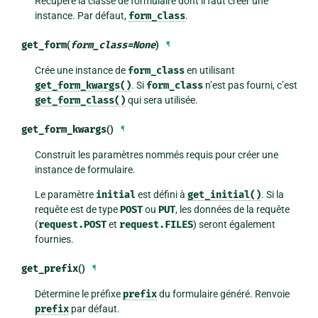
Récupère la classe de formulaire dont il faut créer une
instance. Par défaut,
form_class
.
get_form
(
form_class
=
None
)
¶
Crée une instance de
form_class
en utilisant
get_form_kwargs()
. Si
form_class
n’est pas fourni, c’est
get_form_class()
qui sera utilisée.
get_form_kwargs
()
¶
Construit les paramètres nommés requis pour créer une
instance de formulaire.
Le paramètre
initial
est défini à
get_initial()
. Si la
requête est de type
POST
ou
PUT
, les données de la requête
(
request.POST
et
request.FILES
) seront également
fournies.
get_prefix
()
¶
Détermine le préfixe
prefix
du formulaire généré. Renvoie
prefix
par défaut.