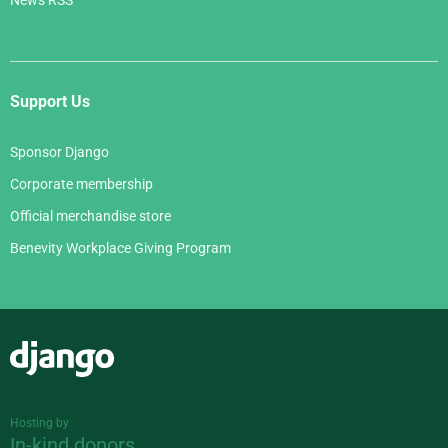
Support Us
Sponsor Django
Corporate membership
Official merchandise store
Benevity Workplace Giving Program
Django
Hosting by
In-kind donors