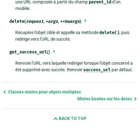
une URL composée à partir du champ
parent_id
d’un
modèle.
delete
(
request
,
*
args
,
**
kwargs
)
¶
Récupère l’objet cible et appelle sa méthode
delete()
, puis
redirige vers l’URL de succès.
get_success_url
()
¶
Renvoie l’URL vers laquelle rediriger lorsque l’objet concerné a
été supprimé avec succès. Renvoie
success_url
par défaut.
Previous
Classes mixins pour objets multiples
page
Mixins basées sur les dates
and
next
BACK TO TOP
page