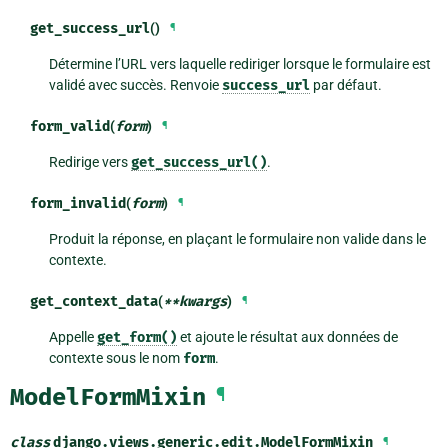
get_success_url
()
¶
Détermine l’URL vers laquelle rediriger lorsque le formulaire est
validé avec succès. Renvoie
success_url
par défaut.
form_valid
(
form
)
¶
Redirige vers
get_success_url()
.
form_invalid
(
form
)
¶
Produit la réponse, en plaçant le formulaire non valide dans le
contexte.
get_context_data
(
**
kwargs
)
¶
Appelle
get_form()
et ajoute le résultat aux données de
contexte sous le nom
form
.
ModelFormMixin
¶
class
django.views.generic.edit.
ModelFormMixin
¶