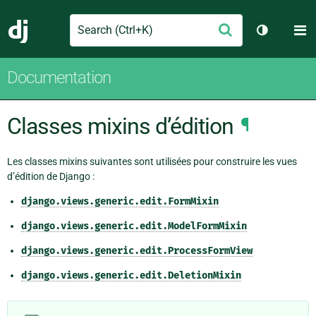
Search
M
Envoyer
Django
Changer d
Documentation
Classes mixins d’édition
¶
Les classes mixins suivantes sont utilisées pour construire les vues
d’édition de Django :
django.views.generic.edit.FormMixin
django.views.generic.edit.ModelFormMixin
django.views.generic.edit.ProcessFormView
django.views.generic.edit.DeletionMixin