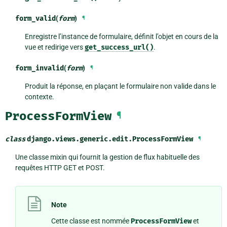
form_valid
(
form
)
¶
Enregistre l’instance de formulaire, définit l’objet en cours de la
vue et redirige vers
get_success_url()
.
form_invalid
(
form
)
¶
Produit la réponse, en plaçant le formulaire non valide dans le
contexte.
ProcessFormView
¶
class
django.views.generic.edit.
ProcessFormView
¶
Une classe mixin qui fournit la gestion de flux habituelle des
requêtes HTTP GET et POST.
Note
Cette classe est nommée
ProcessFormView
et