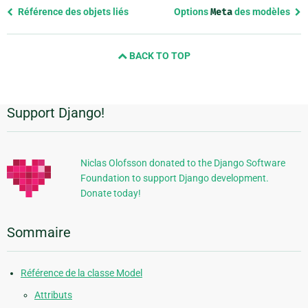
Previous
Référence des objets liés
Options
Meta
des modèles
page
and
BACK TO TOP
next
page
Support Django!
Informations
supplémentaires
Niclas Olofsson donated to the Django Software
Foundation to support Django development.
Donate today!
Sommaire
Référence de la classe Model
Attributs