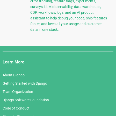
error tracking, feature flags, experiments,
surveys, LLM observability, data warehouse,
CDP, workflows, logs, and an AI product
assistant to help debug your code, ship features
faster, and keep all your usage and customer
data in one stack.
Django
Links
Learn More
About Django
Getting Started with Django
Team Organization
Django Software Foundation
Code of Conduct