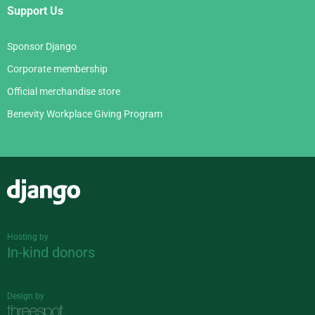
Support Us
Sponsor Django
Corporate membership
Official merchandise store
Benevity Workplace Giving Program
Django
Hosting by
In-kind donors
Design by