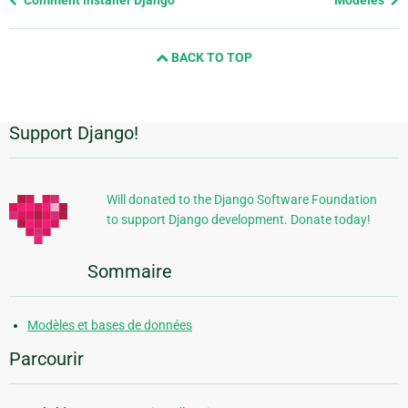
page
and
BACK TO TOP
next
page
Support Django!
Informations
supplémentaires
Will donated to the Django Software Foundation
to support Django development. Donate today!
Sommaire
Modèles et bases de données
Parcourir