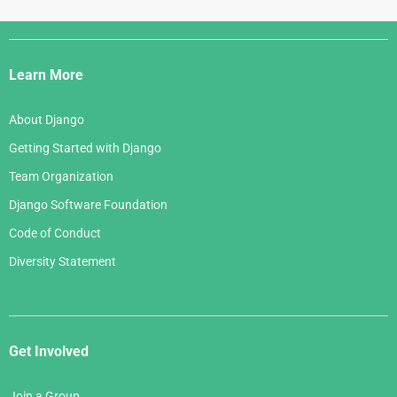
Django
Links
Learn More
About Django
Getting Started with Django
Team Organization
Django Software Foundation
Code of Conduct
Diversity Statement
Get Involved
Join a Group