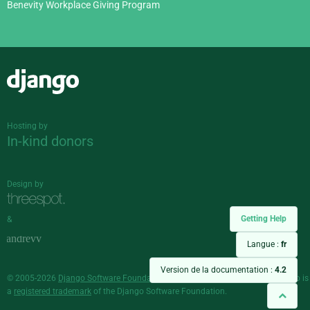
Benevity Workplace Giving Program
Django
Hosting by
In-kind donors
Design by
Getting Help
&
Langue :
fr
Version de la documentation :
4.2
© 2005-2026
Django Software Foundation
and individual contributors. Django is
a
registered trademark
of the Django Software Foundation.