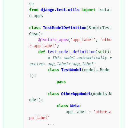
se
from
django.test.utils
import
isolat
e_apps
class
TestModelDefinition
(
SimpleTest
Case
):
@isolate_apps
(
'app_label'
,
'othe
r_app_label'
)
def
test_model_definition
(
self
):
# This model automatically r
eceives app_label='app_label'
class
TestModel
(
models
.
Mode
l
):
pass
class
OtherAppModel
(
models
.
M
odel
):
class
Meta
:
app_label
=
'other_a
pp_label'
...