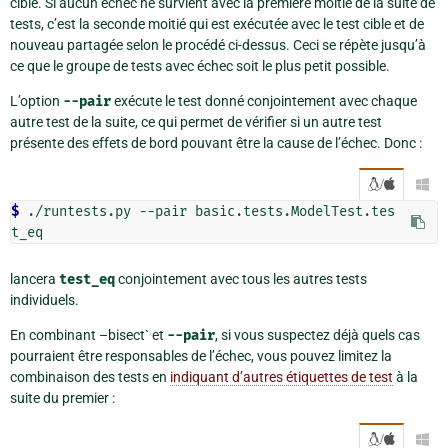
cible. Si aucun échec ne survient avec la première moitié de la suite de
tests, c’est la seconde moitié qui est exécutée avec le test cible et de
nouveau partagée selon le procédé ci-dessus. Ceci se répète jusqu’à
ce que le groupe de tests avec échec soit le plus petit possible.
L’option
--pair
exécute le test donné conjointement avec chaque
autre test de la suite, ce qui permet de vérifier si un autre test
présente des effets de bord pouvant être la cause de l’échec. Donc :
/

$ 
./runtests.py --pair basic.tests.ModelTest.tes
lancera
test_eq
conjointement avec tous les autres tests
individuels.
En combinant –bisect` et
--pair
, si vous suspectez déjà quels cas
pourraient être responsables de l’échec, vous pouvez limitez la
combinaison des tests en
indiquant d’autres étiquettes de test
à la
suite du premier :
/
