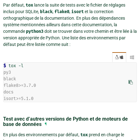
Par défaut,
tox
lance la suite de tests avec le fichier de réglages
inclus pour SQLite,
black
,
flake8
,
isort
et la correction
orthographique de la documentation. En plus des dépendances
système mentionnées ailleurs dans cette documentation, la
commande
python3
doit se trouver dans votre chemin et être liée à la
version appropriée de Python. Une liste des environnements par
défaut peut être listée comme suit :
/

$ 
py3
black
flake8>=3.7.0
docs
isort>=5.1.0
Test avec d’autres versions de Python et de moteurs de
base de données
¶
En plus des environnements par défaut,
tox
prend en charge le