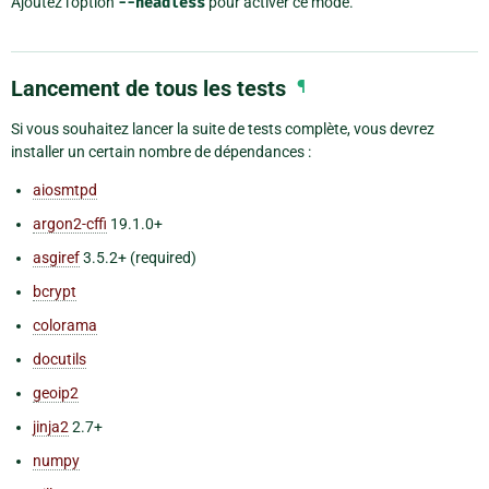
Ajoutez l’option
--headless
pour activer ce mode.
Lancement de tous les tests
¶
Si vous souhaitez lancer la suite de tests complète, vous devrez
installer un certain nombre de dépendances :
aiosmtpd
argon2-cffi
19.1.0+
asgiref
3.5.2+ (required)
bcrypt
colorama
docutils
geoip2
jinja2
2.7+
numpy