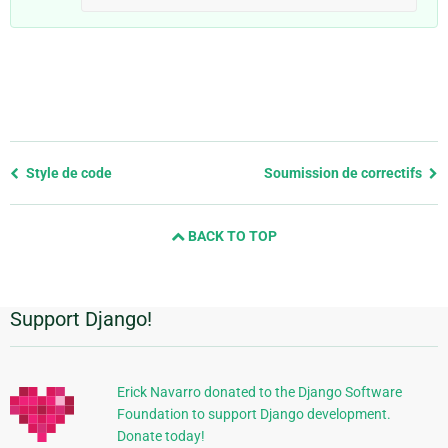
Previous
Style de code
Soumission de correctifs
page
and
BACK TO TOP
next
page
Support Django!
Informations
supplémentaires
Erick Navarro donated to the Django Software
Foundation to support Django development.
Donate today!