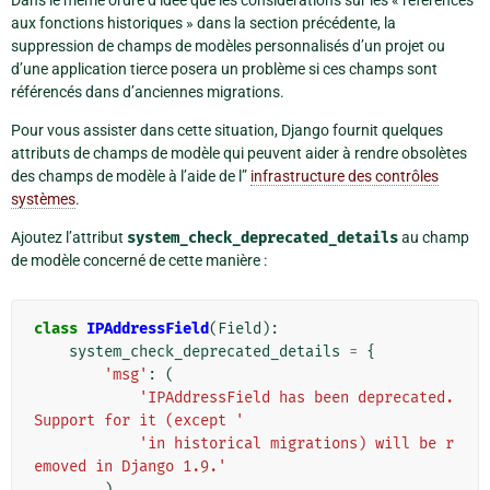
Dans le même ordre d’idée que les considérations sur les « références
aux fonctions historiques » dans la section précédente, la
suppression de champs de modèles personnalisés d’un projet ou
d’une application tierce posera un problème si ces champs sont
référencés dans d’anciennes migrations.
Pour vous assister dans cette situation, Django fournit quelques
attributs de champs de modèle qui peuvent aider à rendre obsolètes
des champs de modèle à l’aide de l”
infrastructure des contrôles
systèmes
.
Ajoutez l’attribut
system_check_deprecated_details
au champ
de modèle concerné de cette manière :
class
IPAddressField
(
Field
):
system_check_deprecated_details
=
{
'msg'
:
(
'IPAddressField has been deprecated. 
Support for it (except '
'in historical migrations) will be r
emoved in Django 1.9.'
),