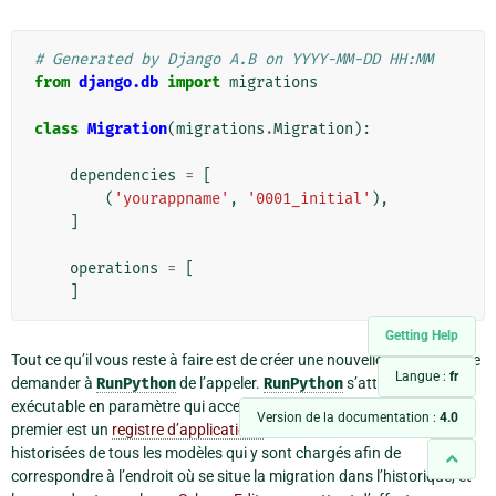
# Generated by Django A.B on YYYY-MM-DD HH:MM
from
django.db
import
migrations
class
Migration
(
migrations
.
Migration
):
dependencies
=
[
(
'yourappname'
,
'0001_initial'
),
]
operations
=
[
]
Getting Help
Tout ce qu’il vous reste à faire est de créer une nouvelle fonction et de
Langue :
fr
demander à
RunPython
de l’appeler.
RunPython
s’attend à un objet
exécutable en paramètre qui accepte lui-même deux paramètres : le
Version de la documentation :
4.0
premier est un
registre d’applications
contenant les versions
historisées de tous les modèles qui y sont chargés afin de
correspondre à l’endroit où se situe la migration dans l’historique, et