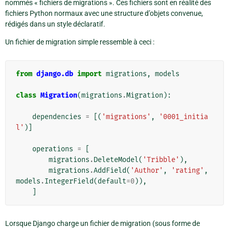
nommés « fichiers de migrations ». Ces fichiers sont en réalité des
fichiers Python normaux avec une structure d’objets convenue,
rédigés dans un style déclaratif.
Un fichier de migration simple ressemble à ceci :
from
django.db
import
migrations
,
models
class
Migration
(
migrations
.
Migration
):
dependencies
=
[(
'migrations'
,
'0001_initia
l'
)]
operations
=
[
migrations
.
DeleteModel
(
'Tribble'
),
migrations
.
AddField
(
'Author'
,
'rating'
,
models
.
IntegerField
(
default
=
0
)),
]
Lorsque Django charge un fichier de migration (sous forme de