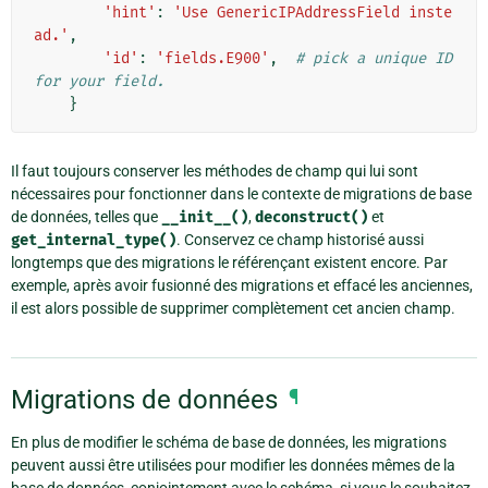
'hint'
:
'Use GenericIPAddressField inste
ad.'
,
'id'
:
'fields.E900'
,
# pick a unique ID 
for your field.
}
Il faut toujours conserver les méthodes de champ qui lui sont
nécessaires pour fonctionner dans le contexte de migrations de base
de données, telles que
__init__()
,
deconstruct()
et
get_internal_type()
. Conservez ce champ historisé aussi
longtemps que des migrations le référençant existent encore. Par
exemple, après avoir fusionné des migrations et effacé les anciennes,
il est alors possible de supprimer complètement cet ancien champ.
Migrations de données
¶
En plus de modifier le schéma de base de données, les migrations
peuvent aussi être utilisées pour modifier les données mêmes de la
base de données, conjointement avec le schéma, si vous le souhaitez.