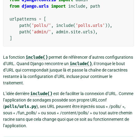
from
django.urls
import
include
,
path
urlpatterns
=
[
path
(
'polls/'
,
include
(
'polls.urls'
)),
path
(
'admin/'
,
admin
.
site
.
urls
),
]
La fonction
include()
permet de référencer d’autres configurations
d’URL. Quand Django rencontre un
include()
, il tronque le bout
d’URL qui correspondait jusque là et passe la chaîne de caractères
restante à la configuration d’URL incluse pour continuer le
traitement.
L’idée derrière
include()
est de faciliter la connexion d’URL. Comme
l’application de sondages possède son propre URLconf
(
polls/urls.py
), ses URL peuvent être injectés sous « /polls/ »,
sous « /fun_polls/ » ou sous « /content/polls/ » ou tout autre chemin
racine sans que cela change quoi que ce soit au fonctionnement de
l’application.