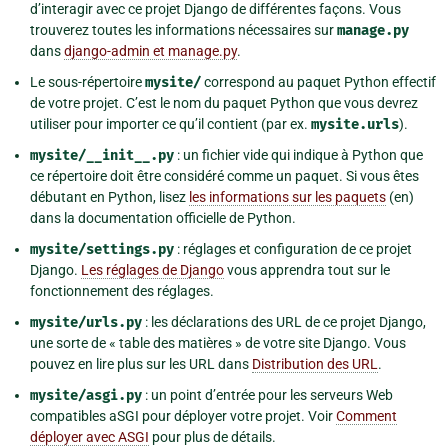
d’interagir avec ce projet Django de différentes façons. Vous
trouverez toutes les informations nécessaires sur
manage.py
dans
django-admin et manage.py
.
Le sous-répertoire
mysite/
correspond au paquet Python effectif
de votre projet. C’est le nom du paquet Python que vous devrez
utiliser pour importer ce qu’il contient (par ex.
mysite.urls
).
mysite/__init__.py
: un fichier vide qui indique à Python que
ce répertoire doit être considéré comme un paquet. Si vous êtes
débutant en Python, lisez
les informations sur les paquets
(en)
dans la documentation officielle de Python.
mysite/settings.py
: réglages et configuration de ce projet
Django.
Les réglages de Django
vous apprendra tout sur le
fonctionnement des réglages.
mysite/urls.py
: les déclarations des URL de ce projet Django,
une sorte de « table des matières » de votre site Django. Vous
pouvez en lire plus sur les URL dans
Distribution des URL
.
mysite/asgi.py
: un point d’entrée pour les serveurs Web
compatibles aSGI pour déployer votre projet. Voir
Comment
déployer avec ASGI
pour plus de détails.