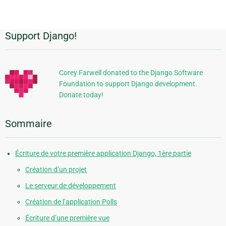
Support Django!
Informations
supplémentaires
Corey Farwell donated to the Django Software
Foundation to support Django development.
Donate today!
Sommaire
Écriture de votre première application Django, 1ère partie
Création d’un projet
Le serveur de développement
Création de l’application Polls
Écriture d’une première vue