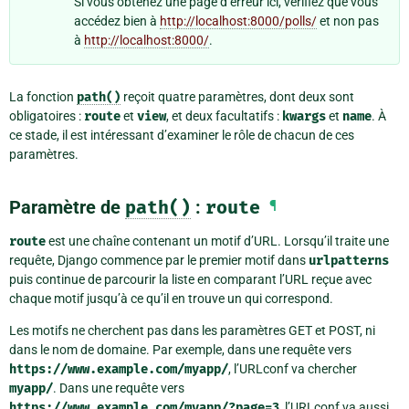
Si vous obtenez une page d’erreur ici, vérifiez que vous
accédez bien à
http://localhost:8000/polls/
et non pas
à
http://localhost:8000/
.
La fonction
path()
reçoit quatre paramètres, dont deux sont
obligatoires :
route
et
view
, et deux facultatifs :
kwargs
et
name
. À
ce stade, il est intéressant d’examiner le rôle de chacun de ces
paramètres.
Paramètre de
path()
:
route
¶
route
est une chaîne contenant un motif d’URL. Lorsqu’il traite une
requête, Django commence par le premier motif dans
urlpatterns
puis continue de parcourir la liste en comparant l’URL reçue avec
chaque motif jusqu’à ce qu’il en trouve un qui correspond.
Les motifs ne cherchent pas dans les paramètres GET et POST, ni
dans le nom de domaine. Par exemple, dans une requête vers
https://www.example.com/myapp/
, l’URLconf va chercher
myapp/
. Dans une requête vers
https://www.example.com/myapp/?page=3
, l’URLconf va aussi