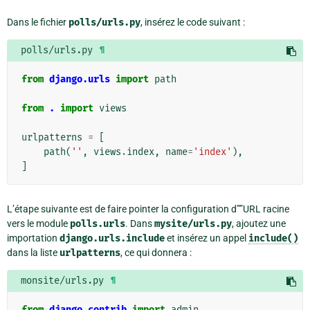
Dans le fichier
polls/urls.py
, insérez le code suivant :
polls/urls.py
¶
from
django.urls
import
path
from
.
import
views
urlpatterns
=
[
path
(
''
,
views
.
index
,
name
=
'index'
),
]
L’étape suivante est de faire pointer la configuration d””URL racine
vers le module
polls.urls
. Dans
mysite/urls.py
, ajoutez une
importation
django.urls.include
et insérez un appel
include()
dans la liste
urlpatterns
, ce qui donnera :
monsite/urls.py
¶
from
django.contrib
import
admin