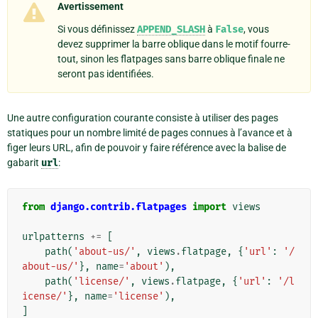
Avertissement
Si vous définissez
APPEND_SLASH
à
False
, vous
devez supprimer la barre oblique dans le motif fourre-
tout, sinon les flatpages sans barre oblique finale ne
seront pas identifiées.
Une autre configuration courante consiste à utiliser des pages
statiques pour un nombre limité de pages connues à l’avance et à
figer leurs URL, afin de pouvoir y faire référence avec la balise de
gabarit
url
:
from
django.contrib.flatpages
import
views
urlpatterns
+=
[
path
(
'about-us/'
,
views
.
flatpage
,
{
'url'
:
'/
about-us/'
},
name
=
'about'
),
path
(
'license/'
,
views
.
flatpage
,
{
'url'
:
'/l
icense/'
},
name
=
'license'
),
]