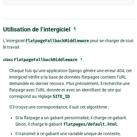
Utilisation de l’intergiciel
¶
L’intergiciel
FlatpageFallbackMiddleware
peut se charger de tout
le travail.
class
FlatpageFallbackMiddleware
¶
Chaque fois qu’une application Django génère une erreur 404, cet
intergiciel vérifie si la base de données flatpages contient l’URL
demandée en dernier recours. Plus précisément, il recherche une
flatpage avec l’URL donnée et avec un identifiant de site qui
correspond au réglage
SITE_ID
.
S’il trouve une correspondance, il suit cet algorithme :
Si la flatpage a un gabarit personnalisé, il charge ce gabarit.
Sinon, il charge le gabarit
flatpages/default.html
.
Il transmet à ce gabarit une variable unique de contexte,