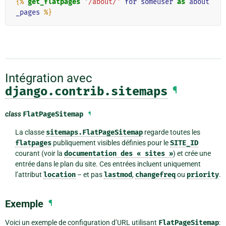
{%
get_flatpages
'/about/'
for
someuser
as
about
_pages
%}
Intégration avec
django.contrib.sitemaps
¶
class
FlatPageSitemap
¶
La classe
sitemaps.FlatPageSitemap
regarde toutes les
flatpages
publiquement visibles définies pour le
SITE_ID
courant (voir la
documentation
des
«
sites
»
) et crée une
entrée dans le plan du site. Ces entrées incluent uniquement
l’attribut
location
– et pas
lastmod
,
changefreq
ou
priority
.
Exemple
¶
Voici un exemple de configuration d’URL utilisant
FlatPageSitemap
: