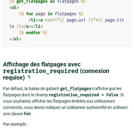
{%
get_flatpages
as
flatpages
%}
<
ul
>
{%
for
page
in
flatpages
%}
<
li
><
a
href
=
"
{{
page.url
}}
"
>
{{
page.tit
le
}}
</
a
></
li
>
{%
endfor
%}
</
ul
>
Affichage des flatpages avec
registration_required
(connexion
requise)
¶
Par défaut, la balise de gabarit
get_flatpages
n’affiche que les
flatpages dont le champ
registration_required
=
False
. Si
vous souhaitez afficher les flatpages limitées aux utilisateurs
connectés, vous devez indiquer un utilisateur authentifié en utilisant
une clause
for
.
Par exemple :