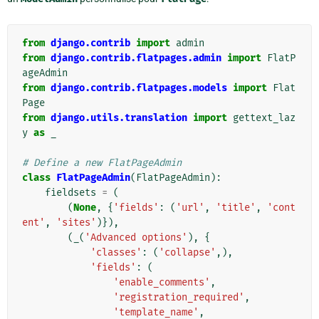
from
django.contrib
import
admin
from
django.contrib.flatpages.admin
import
FlatP
ageAdmin
from
django.contrib.flatpages.models
import
Flat
Page
from
django.utils.translation
import
gettext_laz
y
as
_
# Define a new FlatPageAdmin
class
FlatPageAdmin
(
FlatPageAdmin
):
fieldsets
=
(
(
None
,
{
'fields'
:
(
'url'
,
'title'
,
'cont
ent'
,
'sites'
)}),
(
_
(
'Advanced options'
),
{
'classes'
:
(
'collapse'
,),
'fields'
:
(
'enable_comments'
,
'registration_required'
,
'template_name'
,