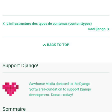
Previous
L’infrastructure des types de contenus (contenttypes)
page
GeoDjango
and
next
BACK TO TOP
page
Support Django!
Informations
supplémentaires
Sawhorse Media donated to the Django
Software Foundation to support Django
development. Donate today!
Sommaire