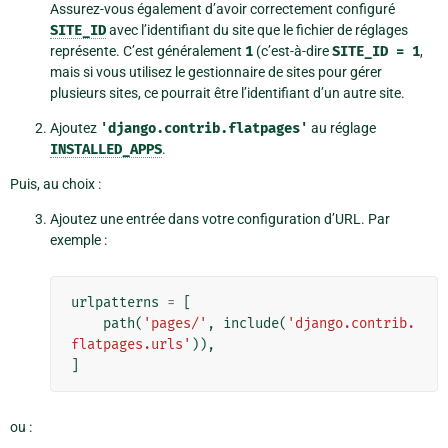
Assurez-vous également d’avoir correctement configuré
SITE_ID
avec l’identifiant du site que le fichier de réglages
représente. C’est généralement
1
(c’est-à-dire
SITE_ID
=
1
,
mais si vous utilisez le gestionnaire de sites pour gérer
plusieurs sites, ce pourrait être l’identifiant d’un autre site.
Ajoutez
'django.contrib.flatpages'
au réglage
INSTALLED_APPS
.
Puis, au choix :
Ajoutez une entrée dans votre configuration d’URL. Par
exemple :
urlpatterns
=
[
path
(
'pages/'
,
include
(
'django.contrib.
flatpages.urls'
)),
]
ou :