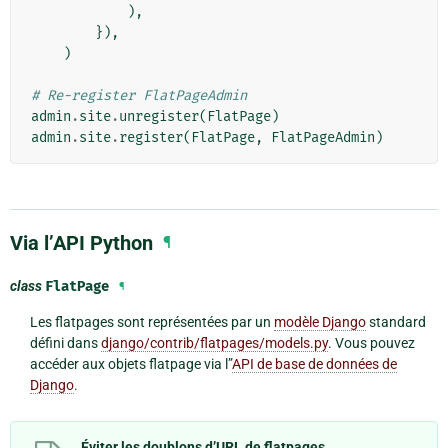
),
}),
)
# Re-register FlatPageAdmin
admin
.
site
.
unregister
(
FlatPage
)
admin
.
site
.
register
(
FlatPage
,
FlatPageAdmin
)
Via l’API Python
¶
class
FlatPage
¶
Les flatpages sont représentées par un
modèle Django
standard
défini dans
django/contrib/flatpages/models.py
. Vous pouvez
accéder aux objets flatpage via l”
API de base de données de
Django
.
Éviter les doublons d’URL de flatpages