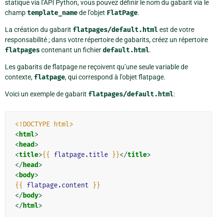
statique via l’API Python, vous pouvez définir le nom du gabarit via le
champ
template_name
de l’objet
FlatPage
.
La création du gabarit
flatpages/default.html
est de votre
responsabilité ; dans votre répertoire de gabarits, créez un répertoire
flatpages
contenant un fichier
default.html
.
Les gabarits de flatpage ne reçoivent qu’une seule variable de
contexte,
flatpage
, qui correspond à l’objet flatpage.
Voici un exemple de gabarit
flatpages/default.html
:
<!DOCTYPE html>
<
html
>
<
head
>
<
title
>
{{
flatpage.title
}}
</
title
>
</
head
>
<
body
>
{{
flatpage.content
}}
</
body
>
</
html
>