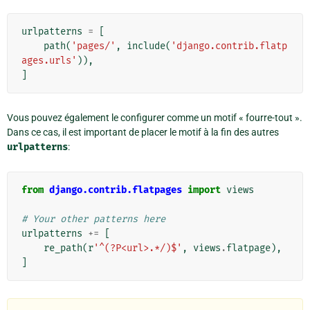
urlpatterns
=
[
path
(
'pages/'
,
include
(
'django.contrib.flatp
ages.urls'
)),
]
Vous pouvez également le configurer comme un motif « fourre-tout ».
Dans ce cas, il est important de placer le motif à la fin des autres
urlpatterns
:
from
django.contrib.flatpages
import
views
# Your other patterns here
urlpatterns
+=
[
re_path
(
r
'^(?P<url>.*/)$'
,
views
.
flatpage
),
]