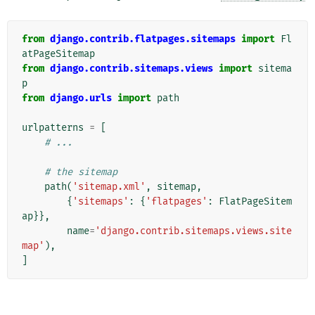
from
django.contrib.flatpages.sitemaps
import
Fl
atPageSitemap
from
django.contrib.sitemaps.views
import
sitema
p
from
django.urls
import
path
urlpatterns
=
[
# ...
# the sitemap
path
(
'sitemap.xml'
,
sitemap
,
{
'sitemaps'
:
{
'flatpages'
:
FlatPageSitem
ap
}},
name
=
'django.contrib.sitemaps.views.site
map'
),
]