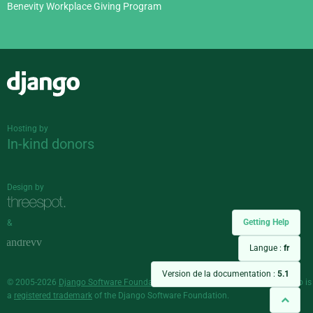
Benevity Workplace Giving Program
Django
Hosting by
In-kind donors
Design by
Getting Help
&
Langue :
fr
Version de la documentation :
5.1
© 2005-2026
Django Software Foundation
and individual contributors. Django is
a
registered trademark
of the Django Software Foundation.