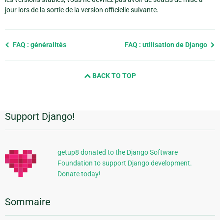
jour lors de la sortie de la version officielle suivante.
Previous
FAQ : généralités
FAQ : utilisation de Django
page
and
BACK TO TOP
next
page
Support Django!
Informations
supplémentaires
getup8 donated to the Django Software
Foundation to support Django development.
Donate today!
Sommaire