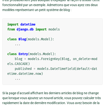
Il est probablement plus adéquat d’expliquer la façon d’utiliser cette
fonctionnalité par un exemple. Admettons que vous ayez ces deux
modèles représentant un petit système de blog :
import
datetime
from
django.db
import
models
class
Blog
(
models
.
Model
):
...
class
Entry
(
models
.
Model
):
blog
=
models
.
ForeignKey
(
Blog
,
on_delete
=
mod
els
.
CASCADE
)
published
=
models
.
DateTimeField
(
default
=
dat
etime
.
datetime
.
now
)
...
Si la page d’accueil affichant les derniers articles de blog ne change
que lorsque vous ajoutez un nouvel article, vous pouvez calculer très
rapidement la date de dernière modification. Vous avez besoin de la