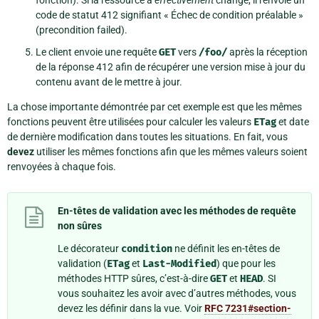
fonction). Si la ressource a
effectivement
changé, il renvoie un
code de statut 412 signifiant « Échec de condition préalable »
(precondition failed).
Le client envoie une requête
GET
vers
/foo/
après la réception
de la réponse 412 afin de récupérer une version mise à jour du
contenu avant de le mettre à jour.
La chose importante démontrée par cet exemple est que les mêmes
fonctions peuvent être utilisées pour calculer les valeurs
ETag
et date
de dernière modification dans toutes les situations. En fait, vous
devez
utiliser les mêmes fonctions afin que les mêmes valeurs soient
renvoyées à chaque fois.
En-têtes de validation avec les méthodes de requête
non sûres
Le décorateur
condition
ne définit les en-têtes de
validation (
ETag
et
Last-Modified
) que pour les
méthodes HTTP sûres, c’est-à-dire
GET
et
HEAD
. SI
vous souhaitez les avoir avec d’autres méthodes, vous
devez les définir dans la vue. Voir
RFC 7231#section-