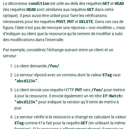
Le décorateur
condition
est utile au-delà des requêtes
GET
et
HEAD
(les requêtes
HEAD
sont similaires aux requêtes
GET
dans cette
optique). Il peut aussi être utilisé pour faire les vérifications
nécessaires pour les requêtes
POST
,
PUT
et
DELETE
. Dans ces cas de
figure, l’idée n’est pas de renvoyer une réponse « non modifiée », mais
d’indiquer au client que la ressource qu’ils tentent de modifier a subi
des modifications dans l’intervalle.
Par exemple, considérez l’échange suivant entre un client et un
serveur :
Le client demande
/foo/
.
Le serveur répond avec un contenu dont la valeur
ETag
vaut
"abcd1234"
.
Le client envoie une requête HTTP
PUT
vers
/foo/
pour mettre
à jour la ressource. Il envoie également un en-tête
If-Match:
"abcd1234"
pour indiquer la version qu’il tente de mettre à
jour.
Le serveur vérifie si la ressource a changé en calculant la valeur
ETag
comme il l’a fait pour la requête
GET
(en utilisant la même