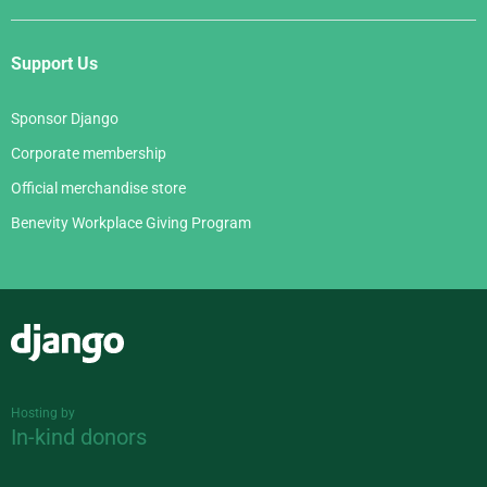
Support Us
Sponsor Django
Corporate membership
Official merchandise store
Benevity Workplace Giving Program
Django
Hosting by
In-kind donors