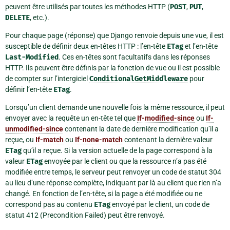
peuvent être utilisés par toutes les méthodes HTTP (
POST
,
PUT
,
DELETE
, etc.).
Pour chaque page (réponse) que Django renvoie depuis une vue, il est
susceptible de définir deux en-têtes HTTP : l’en-tête
ETag
et l’en-tête
Last-Modified
. Ces en-têtes sont facultatifs dans les réponses
HTTP. Ils peuvent être définis par la fonction de vue ou il est possible
de compter sur l’intergiciel
ConditionalGetMiddleware
pour
définir l’en-tête
ETag
.
Lorsqu’un client demande une nouvelle fois la même ressource, il peut
envoyer avec la requête un en-tête tel que
If-modified-since
ou
If-
unmodified-since
contenant la date de dernière modification qu’il a
reçue, ou
If-match
ou
If-none-match
contenant la dernière valeur
ETag
qu’il a reçue. Si la version actuelle de la page correspond à la
valeur
ETag
envoyée par le client ou que la ressource n’a pas été
modifiée entre temps, le serveur peut renvoyer un code de statut 304
au lieu d’une réponse complète, indiquant par là au client que rien n’a
changé. En fonction de l’en-tête, si la page a été modifiée ou ne
correspond pas au contenu
ETag
envoyé par le client, un code de
statut 412 (Precondition Failed) peut être renvoyé.