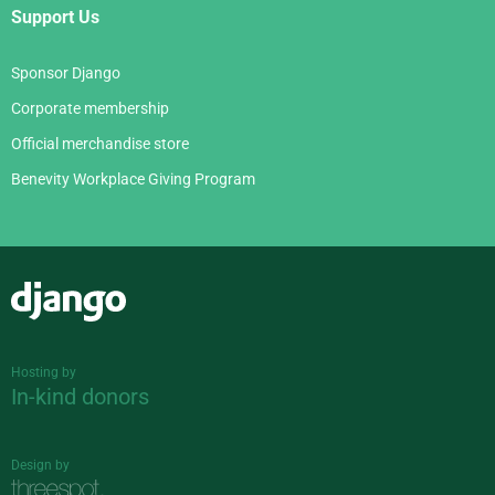
Support Us
Sponsor Django
Corporate membership
Official merchandise store
Benevity Workplace Giving Program
Django
Hosting by
In-kind donors
Design by