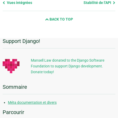
Previous
Vues intégrées
Stabilité de l’API
page
and
BACK TO TOP
next
page
Support Django!
Informations
supplémentaires
Mansell Law donated to the Django Software
Foundation to support Django development.
Donate today!
Sommaire
Méta documentation et divers
Parcourir