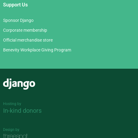
Support Us
Sponsor Django
Corporate membership
Official merchandise store
Benevity Workplace Giving Program
Django
Hosting by
In-kind donors
Design by