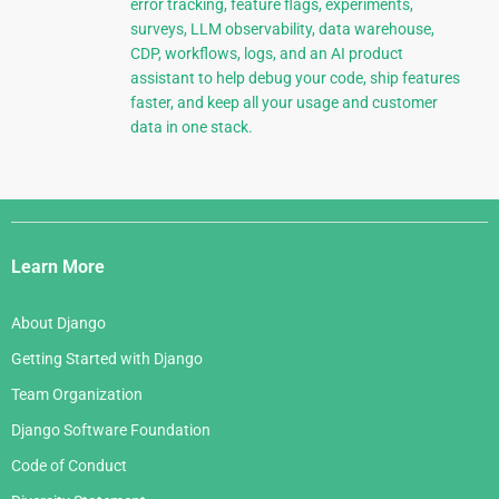
error tracking, feature flags, experiments,
surveys, LLM observability, data warehouse,
CDP, workflows, logs, and an AI product
assistant to help debug your code, ship features
faster, and keep all your usage and customer
data in one stack.
Django
Links
Learn More
About Django
Getting Started with Django
Team Organization
Django Software Foundation
Code of Conduct