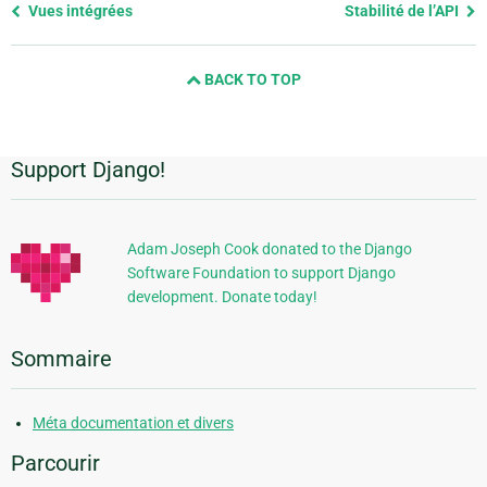
Previous
Vues intégrées
Stabilité de l’API
page
and
BACK TO TOP
next
page
Support Django!
Informations
supplémentaires
Adam Joseph Cook donated to the Django
Software Foundation to support Django
development. Donate today!
Sommaire
Méta documentation et divers
Parcourir