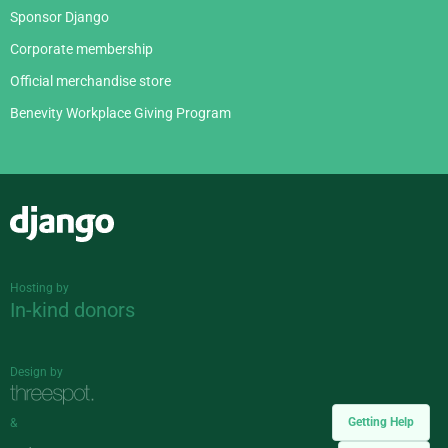
Sponsor Django
Corporate membership
Official merchandise store
Benevity Workplace Giving Program
Django
Hosting by
In-kind donors
Design by
Getting Help
&