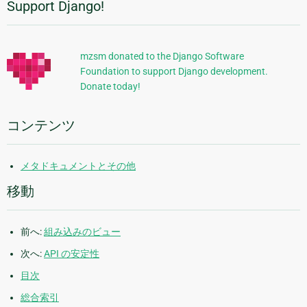
Support Django!
追
の
ペ
加
ー
的
ジ
mzsm donated to the Django Software
Foundation to support Django development.
な
Donate today!
情
報
コンテンツ
メタドキュメントとその他
移動
前へ:
組み込みのビュー
次へ:
API の安定性
目次
総合索引