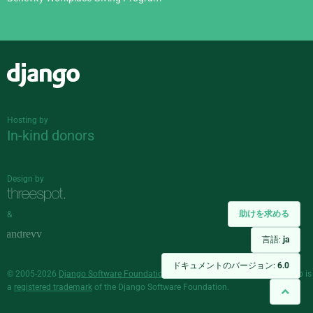
Django
Hosting by
In-kind donors
Design by
助けを求める
&
言語:
ja
ドキュメントのバージョン:
6.0
© 2005-2026
Django Software Foundation
and individual contributors. Django is
a
registered trademark
of the Django Software Foundation.