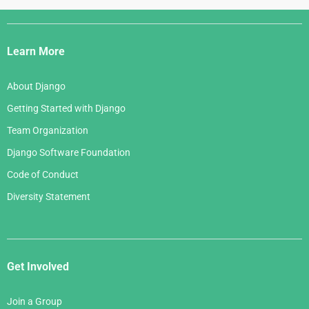
Django
Links
Learn More
About Django
Getting Started with Django
Team Organization
Django Software Foundation
Code of Conduct
Diversity Statement
Get Involved
Join a Group