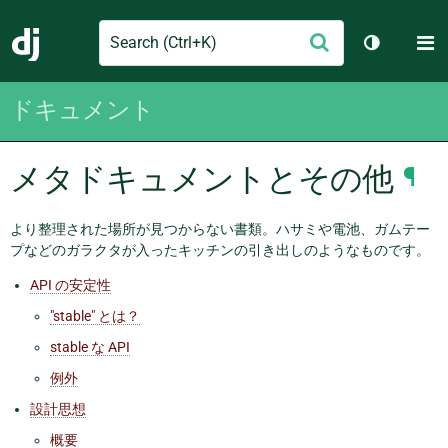
Search
M
送
Django
テーマを切
信
ドキュメント
メタドキュメントとその他
¶
より整理された場所が見つからない書類。ハサミや電池、ガムテー
プなどのガラクタが入ったキッチンの引き出しのようなものです。
API の安定性
"stable" とは？
stable な API
例外
設計思想
概要