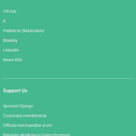
GitHub
X
Fediverse (Mastodon)
Bluesky
LinkedIn
News RSS
Support Us
Sponsor Django
Corporate membership
Official merchandise store
Benevity Workplace Giving Program