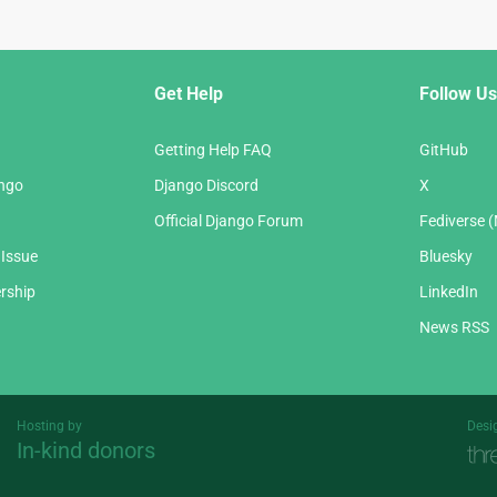
Get Help
Follow Us
Getting Help FAQ
GitHub
ango
Django Discord
X
Official Django Forum
Fediverse 
 Issue
Bluesky
rship
LinkedIn
News RSS
Hosting by
Desi
In-kind donors
Threespot
andrevv