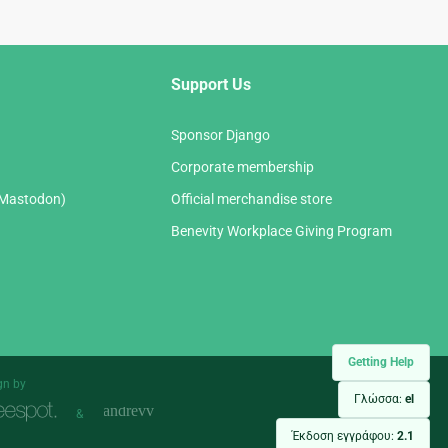
Support Us
Sponsor Django
Corporate membership
(Mastodon)
Official merchandise store
Benevity Workplace Giving Program
Getting Help
gn by
Γλώσσα:
el
&
Έκδοση εγγράφου:
2.1