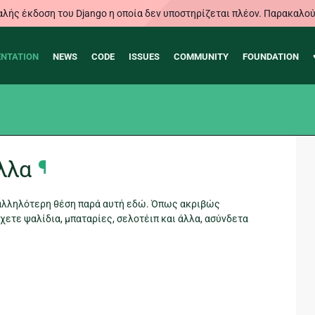
λής έκδοση του Django η οποία δεν υποστηρίζεται πλέον. Παρακαλού
NTATION
NEWS
CODE
ISSUES
COMMUNITY
FOUNDATION
άλλα
¶
αταλληλότερη θέση παρά αυτή εδώ. Όπως ακριβώς
έχετε ψαλίδια, μπαταρίες, σελοτέιπ και άλλα, ασύνδετα