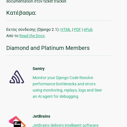
documentation στον ticket tracker.
Κατέβασμα:
Εκτός σύνδεσης (Django 2.1):
HTML
|
PDF
|
ePub
Από το
Read the Docs
.
Diamond and Platinum Members
Sentry
Monitor your Django Code Resolve
performance bottlenecks and errors
using monitoring, replays, logs and Seer
an AI agent for debugging.
JetBrains
JetBrains delivers intelligent software