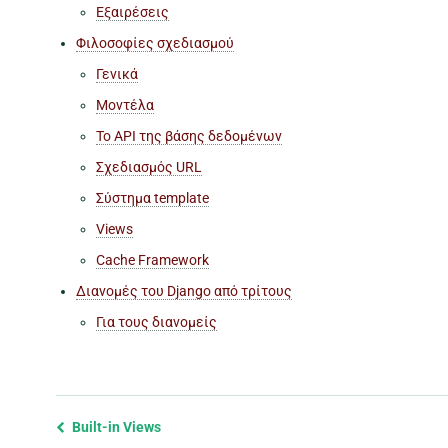
Εξαιρέσεις
Φιλοσοφίες σχεδιασμού
Γενικά
Μοντέλα
Το API της βάσης δεδομένων
Σχεδιασμός URL
Σύστημα template
Views
Cache Framework
Διανομές του Django από τρίτους
Για τους διανομείς
Previous
Built-in Views
page