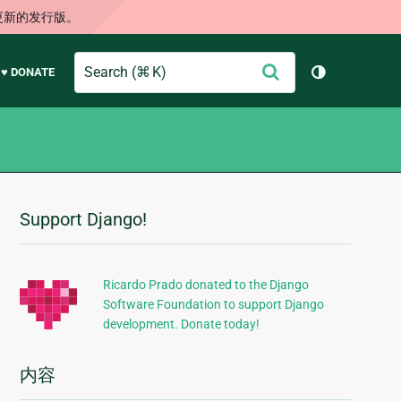
更新的发行版。
Search
提
♥ DONATE
切换主题（
交
Support Django!
附
加
信
Ricardo Prado donated to the Django
Software Foundation to support Django
息
development. Donate today!
内容