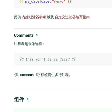
{{
my_date
|
date
:"Y-m-d"
}}
提供
内建过滤器参考
以及
自定义过滤器编写指南
.
Comments
¶
注释看起来像这样：
{# this won't be rendered #}
{%
comment
%}
标签提供多行注释。
组件
¶