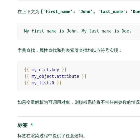
在上下文为
{'first_name':
'John',
'last_name':
'Do
字典查找，属性查找和列表索引查找均以点符号实现：
{{
my_dict.key
}}
{{
my_object.attribute
}}
{{
my_list.0
}}
如果变量解析为可调用对象，则模板系统将不带任何参数的情况
标签
¶
标签在渲染过程中提供了任意逻辑。