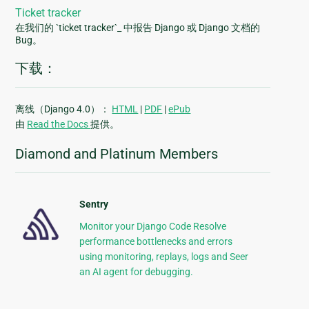
Ticket tracker
在我们的 `ticket tracker`_ 中报告 Django 或 Django 文档的
Bug。
下载：
离线（Django 4.0）：
HTML
|
PDF
|
ePub
由
Read the Docs
提供。
Diamond and Platinum Members
Sentry
Monitor your Django Code Resolve
performance bottlenecks and errors
using monitoring, replays, logs and Seer
an AI agent for debugging.