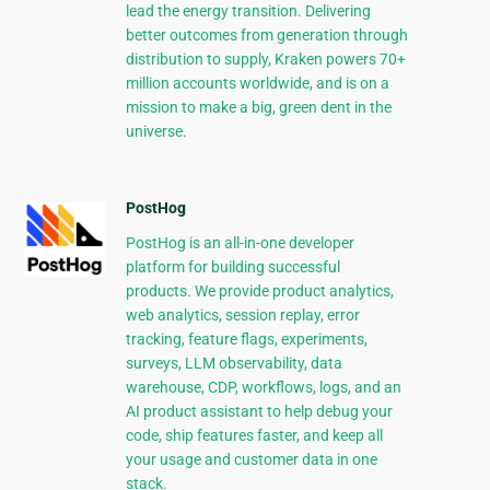
lead the energy transition. Delivering
better outcomes from generation through
distribution to supply, Kraken powers 70+
million accounts worldwide, and is on a
mission to make a big, green dent in the
universe.
PostHog
PostHog is an all-in-one developer
platform for building successful
products. We provide product analytics,
web analytics, session replay, error
tracking, feature flags, experiments,
surveys, LLM observability, data
warehouse, CDP, workflows, logs, and an
AI product assistant to help debug your
code, ship features faster, and keep all
your usage and customer data in one
stack.