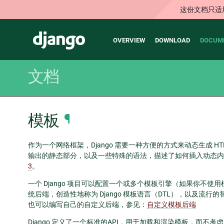
这份文档只适
Main
Django
OVERVIEW
DOWNLOAD
DOCUM
navigation
文档
模板
¶
作为一个网络框架，Django 需要一种方便的方式来动态生成 H
输出的静态部分，以及一些特殊的语法，描述了如何插入动态内容
3
。
一个 Django 项目可以配置一个或多个模板引擎（如果你不使用
统后端，创造性地称为 Django 模板语言（DTL），以及流行
也可以编写自己的自定义后端，参见：
自定义模板后端
Django 定义了一个标准的API，用于加载和渲染模板，而