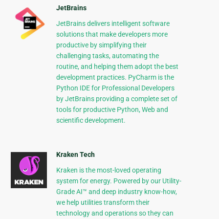
JetBrains
JetBrains delivers intelligent software
solutions that make developers more
productive by simplifying their
challenging tasks, automating the
routine, and helping them adopt the best
development practices. PyCharm is the
Python IDE for Professional Developers
by JetBrains providing a complete set of
tools for productive Python, Web and
scientific development.
Kraken Tech
Kraken is the most-loved operating
system for energy. Powered by our Utility-
Grade AI™ and deep industry know-how,
we help utilities transform their
technology and operations so they can