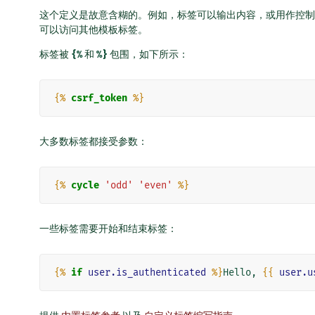
这个定义是故意含糊的。例如，标签可以输出内容，或用作控制结构如 
可以访问其他模板标签。
标签被
{%
和
%}
包围，如下所示：
{%
csrf_token
%}
大多数标签都接受参数：
{%
cycle
'odd'
'even'
%}
一些标签需要开始和结束标签：
{%
if
user.is_authenticated
%}
Hello, 
{{
user.u