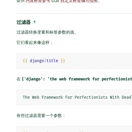
提供
内置标签参考
以及
自定义标签编写指南
。
过滤器
¶
过滤器转换变量和标签参数的值。
它们看起来像这样：
{{
django
|
title
}}
在
{'django':
'the
web
framework
for
perfectionis
有些过滤器需要一个参数：