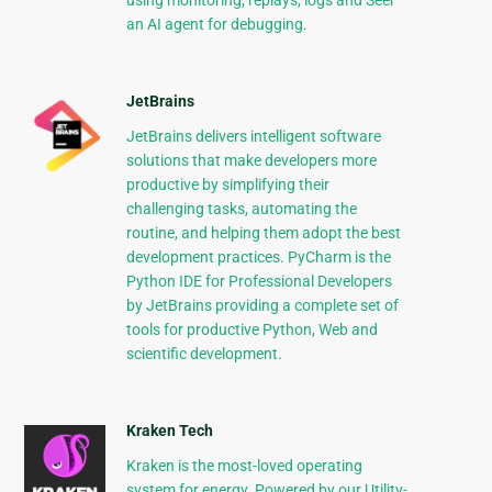
using monitoring, replays, logs and Seer
an AI agent for debugging.
JetBrains
JetBrains delivers intelligent software
solutions that make developers more
productive by simplifying their
challenging tasks, automating the
routine, and helping them adopt the best
development practices. PyCharm is the
Python IDE for Professional Developers
by JetBrains providing a complete set of
tools for productive Python, Web and
scientific development.
Kraken Tech
Kraken is the most-loved operating
system for energy. Powered by our Utility-