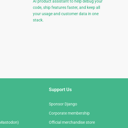
AI product assistant to help debug your
code, ship features faster, and keep all
your usage and customer data in one
stack.
Support Us
Sponsor Django
Corporate membership
(Mastodon)
Official merchandise store