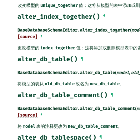
改变模型的
unique_together
值；这将从模型的表中添加或删
alter_index_together()
¶
BaseDatabaseSchemaEditor.
alter_index_together
(
mod
[source]
¶
更改模型的
index_together
值；这将添加或删除模型表中的
alter_db_table()
¶
BaseDatabaseSchemaEditor.
alter_db_table
(
model
,
old
将模型的表从
old_db_table
改名为
new_db_table
。
alter_db_table_comment()
¶
BaseDatabaseSchemaEditor.
alter_db_table_comment
(
m
[source]
¶
将
model
表的注释更改为
new_db_table_comment
。
alter_db_tablespace()
¶