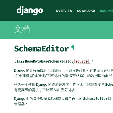
Main
Django
OVERVIEW
DOWNLOAD
DOCUME
navigation
文档
SchemaEditor
¶
class
BaseDatabaseSchemaEditor
[source]
¶
Django 的迁移系统分为两部分，一部分是计算和存储应该运
将“创建模型”或“删除字段”这样的事情变成 SQL 的数据库抽象
作为一个使用 Django 的普通开发者，你不太可能想直接与
Sch
有更高级的需求，它比写 SQL 要好得多。
Django 中的每个数据库后端都提供了自己的
SchemaEditor
版
管理器：