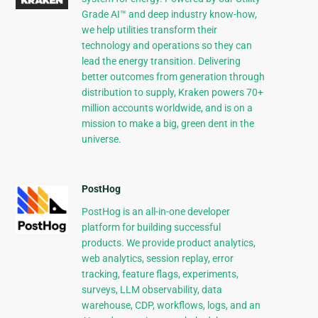
Grade AI™ and deep industry know-how,
we help utilities transform their
technology and operations so they can
lead the energy transition. Delivering
better outcomes from generation through
distribution to supply, Kraken powers 70+
million accounts worldwide, and is on a
mission to make a big, green dent in the
universe.
PostHog
PostHog is an all-in-one developer
platform for building successful
products. We provide product analytics,
web analytics, session replay, error
tracking, feature flags, experiments,
surveys, LLM observability, data
warehouse, CDP, workflows, logs, and an