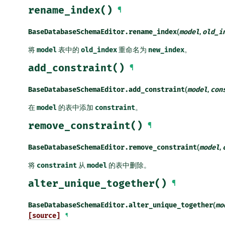
rename_index()
¶
BaseDatabaseSchemaEditor.
rename_index
(
model
,
old_i
将
model
表中的
old_index
重命名为
new_index
。
add_constraint()
¶
BaseDatabaseSchemaEditor.
add_constraint
(
model
,
con
在
model
的表中添加
constraint
。
remove_constraint()
¶
BaseDatabaseSchemaEditor.
remove_constraint
(
model
,
将
constraint
从
model
的表中删除。
alter_unique_together()
¶
BaseDatabaseSchemaEditor.
alter_unique_together
(
mo
[source]
¶