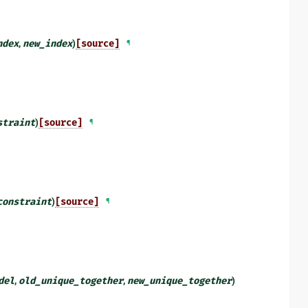
ndex
,
new_index
)
[source]
¶
straint
)
[source]
¶
constraint
)
[source]
¶
del
,
old_unique_together
,
new_unique_together
)