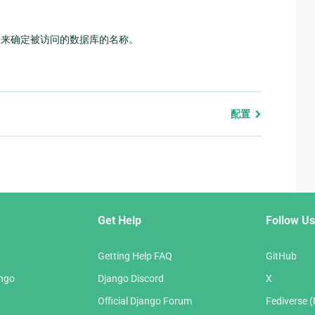
用来确定被访问的数据库的名称。
配置
Get Help
Follow Us
Getting Help FAQ
GitHub
ango
Django Discord
X
Official Django Forum
Fediverse 