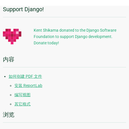
Support Django!
附
加
信
Kent Shikama donated to the Django Software
Foundation to support Django development.
息
Donate today!
内容
如何创建 PDF 文件
安装 ReportLab
编写视图
其它格式
浏览