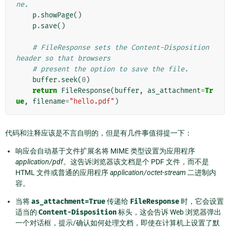
ne.
p
.
showPage
()
p
.
save
()
# FileResponse sets the Content-Disposition 
header so that browsers
# present the option to save the file.
buffer
.
seek
(
0
)
return
FileResponse
(
buffer
,
as_attachment
=
Tr
ue
,
filename
=
"hello.pdf"
)
代码和注释应该是不言自明的，但是有几件事值得提一下：
响应会自动基于文件扩展名将 MIME 类型设置为应用程序
application/pdf
。这告诉浏览器该文档是个 PDF 文件，而不是
HTML 文件或普通的应用程序
application/octet-stream
二进制内
容。
当将
as_attachment=True
传递给
FileResponse
时，它会设置
适当的
Content-Disposition
标头，这会告诉 Web 浏览器弹出
一个对话框，提示/确认如何处理文档，即使在计算机上设置了默