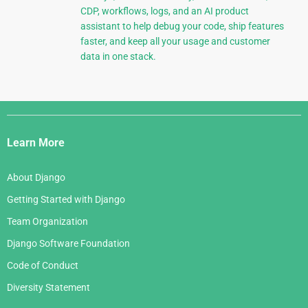
CDP, workflows, logs, and an AI product
assistant to help debug your code, ship features
faster, and keep all your usage and customer
data in one stack.
Django
Links
Learn More
About Django
Getting Started with Django
Team Organization
Django Software Foundation
Code of Conduct
Diversity Statement