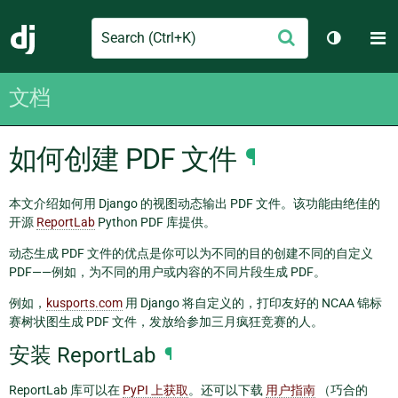
Search
M
提
Django
切换主题
交
文档
如何创建 PDF 文件
¶
本文介绍如何用 Django 的视图动态输出 PDF 文件。该功能由绝佳的
开源
ReportLab
Python PDF 库提供。
动态生成 PDF 文件的优点是你可以为不同的目的创建不同的自定义
PDF——例如，为不同的用户或内容的不同片段生成 PDF。
例如，
kusports.com
用 Django 将自定义的，打印友好的 NCAA 锦标
赛树状图生成 PDF 文件，发放给参加三月疯狂竞赛的人。
安装 ReportLab
¶
ReportLab 库可以在
PyPI 上获取
。还可以下载
用户指南
（巧合的