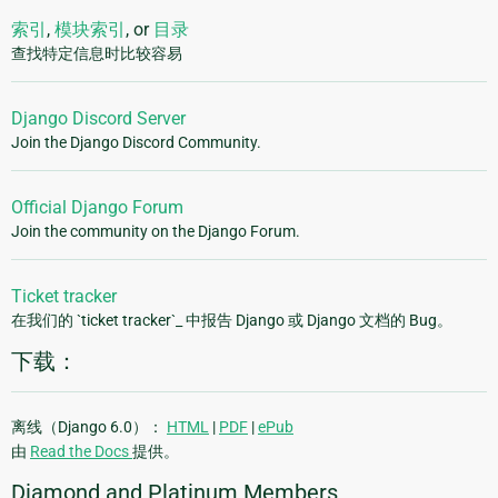
索引
,
模块索引
, or
目录
查找特定信息时比较容易
Django Discord Server
Join the Django Discord Community.
Official Django Forum
Join the community on the Django Forum.
Ticket tracker
在我们的 `ticket tracker`_ 中报告 Django 或 Django 文档的 Bug。
下载：
离线（Django 6.0）：
HTML
|
PDF
|
ePub
由
Read the Docs
提供。
Diamond and Platinum Members