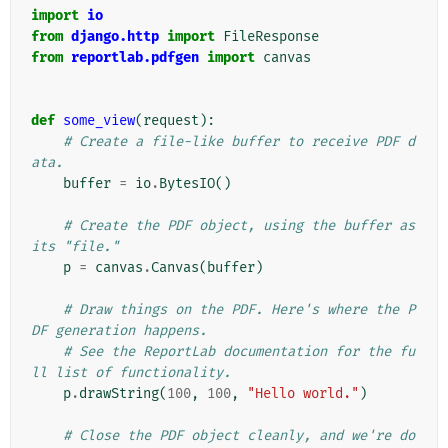
import
io
from
django.http
import
FileResponse
from
reportlab.pdfgen
import
canvas
def
some_view
(
request
):
# Create a file-like buffer to receive PDF d
ata.
buffer
=
io
.
BytesIO
()
# Create the PDF object, using the buffer as 
its "file."
p
=
canvas
.
Canvas
(
buffer
)
# Draw things on the PDF. Here's where the P
DF generation happens.
# See the ReportLab documentation for the fu
ll list of functionality.
p
.
drawString
(
100
,
100
,
"Hello world."
)
# Close the PDF object cleanly, and we're do