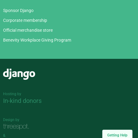
Sponsor Django
Corporate membership
Official merchandise store
Benevity Workplace Giving Program
Django
Hosting by
In-kind donors
Design by
Getting Help
&