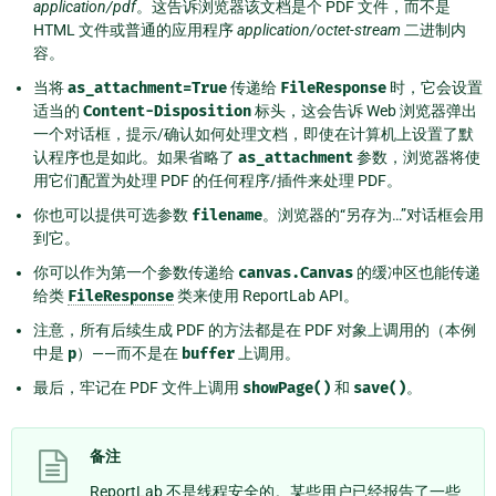
application/pdf
。这告诉浏览器该文档是个 PDF 文件，而不是
HTML 文件或普通的应用程序
application/octet-stream
二进制内
容。
当将
as_attachment=True
传递给
FileResponse
时，它会设置
适当的
Content-Disposition
标头，这会告诉 Web 浏览器弹出
一个对话框，提示/确认如何处理文档，即使在计算机上设置了默
认程序也是如此。如果省略了
as_attachment
参数，浏览器将使
用它们配置为处理 PDF 的任何程序/插件来处理 PDF。
你也可以提供可选参数
filename
。浏览器的“另存为…”对话框会用
到它。
你可以作为第一个参数传递给
canvas.Canvas
的缓冲区也能传递
给类
FileResponse
类来使用 ReportLab API。
注意，所有后续生成 PDF 的方法都是在 PDF 对象上调用的（本例
中是
p
）——而不是在
buffer
上调用。
最后，牢记在 PDF 文件上调用
showPage()
和
save()
。
备注
ReportLab 不是线程安全的。某些用户已经报告了一些