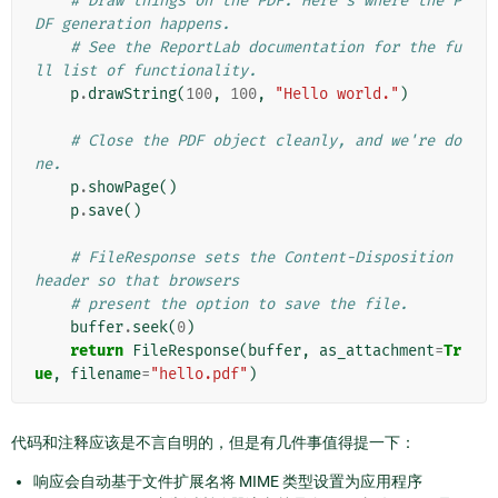
# Draw things on the PDF. Here's where the P
DF generation happens.
# See the ReportLab documentation for the fu
ll list of functionality.
p
.
drawString
(
100
,
100
,
"Hello world."
)
# Close the PDF object cleanly, and we're do
ne.
p
.
showPage
()
p
.
save
()
# FileResponse sets the Content-Disposition 
header so that browsers
# present the option to save the file.
buffer
.
seek
(
0
)
return
FileResponse
(
buffer
,
as_attachment
=
Tr
ue
,
filename
=
"hello.pdf"
)
代码和注释应该是不言自明的，但是有几件事值得提一下：
响应会自动基于文件扩展名将 MIME 类型设置为应用程序