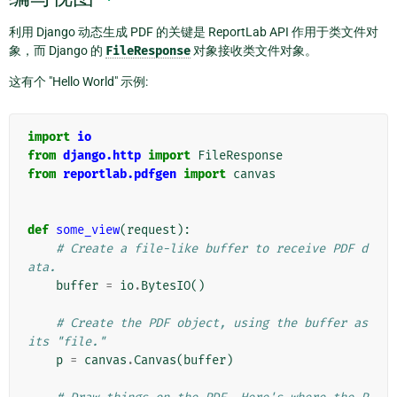
利用 Django 动态生成 PDF 的关键是 ReportLab API 作用于类文件对
象，而 Django 的
FileResponse
对象接收类文件对象。
这有个 "Hello World" 示例:
import
io
from
django.http
import
FileResponse
from
reportlab.pdfgen
import
canvas
def
some_view
(
request
):
# Create a file-like buffer to receive PDF d
ata.
buffer
=
io
.
BytesIO
()
# Create the PDF object, using the buffer as 
its "file."
p
=
canvas
.
Canvas
(
buffer
)