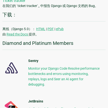
Ticket tracker
在我们的 `ticket tracker`_ 中报告 Django 或 Django 文档的 Bug。
下载：
离线（Django 5.0）：
HTML
|
PDF
|
ePub
由
Read the Docs
提供。
Diamond and Platinum Members
Sentry
Monitor your Django Code Resolve performance
bottlenecks and errors using monitoring,
replays, logs and Seer an AI agent for
debugging.
JetBrains