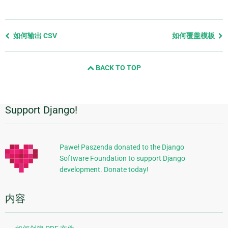
Previous
如何输出 CSV
如何覆盖模板
page
and
BACK TO TOP
next
page
Support Django!
附
加
信
Paweł Paszenda donated to the Django
Software Foundation to support Django
息
development. Donate today!
内容