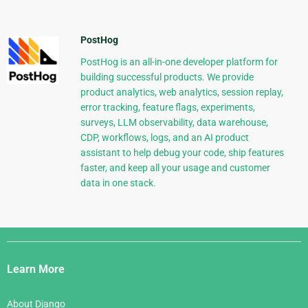
PostHog
PostHog is an all-in-one developer platform for
building successful products. We provide
product analytics, web analytics, session replay,
error tracking, feature flags, experiments,
surveys, LLM observability, data warehouse,
CDP, workflows, logs, and an AI product
assistant to help debug your code, ship features
faster, and keep all your usage and customer
data in one stack.
Django
Links
Learn More
About Django