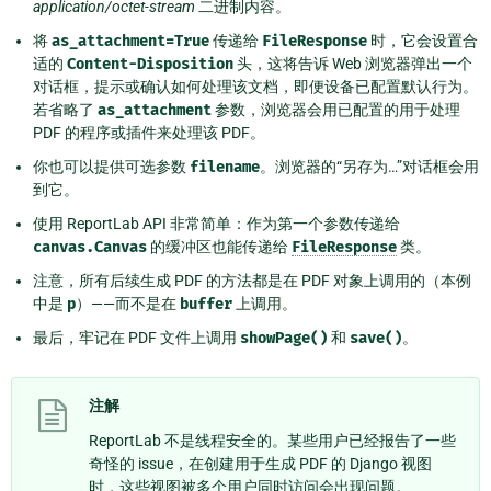
application/octet-stream
二进制内容。
将
as_attachment=True
传递给
FileResponse
时，它会设置合
适的
Content-Disposition
头，这将告诉 Web 浏览器弹出一个
对话框，提示或确认如何处理该文档，即便设备已配置默认行为。
若省略了
as_attachment
参数，浏览器会用已配置的用于处理
PDF 的程序或插件来处理该 PDF。
你也可以提供可选参数
filename
。浏览器的“另存为…”对话框会用
到它。
使用 ReportLab API 非常简单：作为第一个参数传递给
canvas.Canvas
的缓冲区也能传递给
FileResponse
类。
注意，所有后续生成 PDF 的方法都是在 PDF 对象上调用的（本例
中是
p
）——而不是在
buffer
上调用。
最后，牢记在 PDF 文件上调用
showPage()
和
save()
。
注解
ReportLab 不是线程安全的。某些用户已经报告了一些
奇怪的 issue，在创建用于生成 PDF 的 Django 视图
时，这些视图被多个用户同时访问会出现问题。