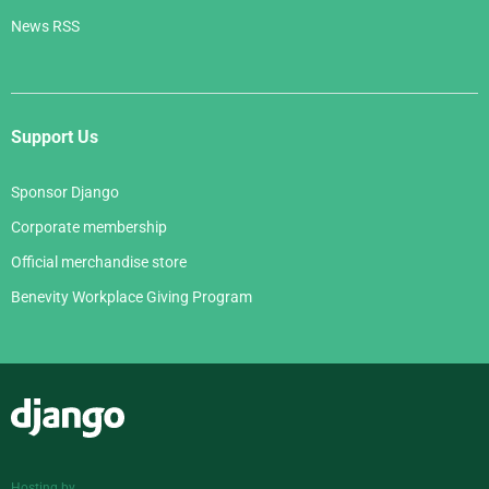
News RSS
Support Us
Sponsor Django
Corporate membership
Official merchandise store
Benevity Workplace Giving Program
Django
Hosting by