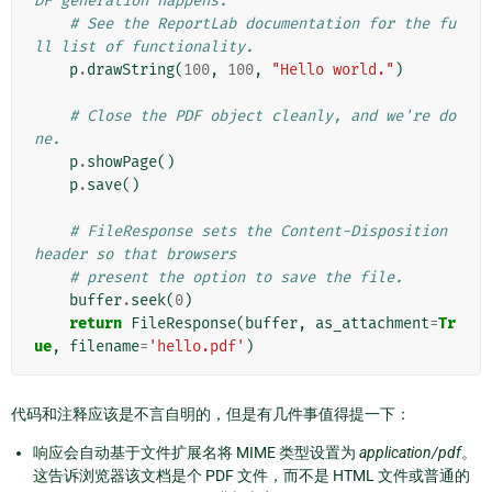
DF generation happens.
# See the ReportLab documentation for the fu
ll list of functionality.
p
.
drawString
(
100
,
100
,
"Hello world."
)
# Close the PDF object cleanly, and we're do
ne.
p
.
showPage
()
p
.
save
()
# FileResponse sets the Content-Disposition 
header so that browsers
# present the option to save the file.
buffer
.
seek
(
0
)
return
FileResponse
(
buffer
,
as_attachment
=
Tr
ue
,
filename
=
'hello.pdf'
)
代码和注释应该是不言自明的，但是有几件事值得提一下：
响应会自动基于文件扩展名将 MIME 类型设置为
application/pdf
。
这告诉浏览器该文档是个 PDF 文件，而不是 HTML 文件或普通的