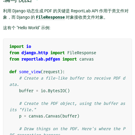
利用 Django 动态生成 PDF 的关键是 ReportLab API 作用于类文件对
象，而 Django 的
FileResponse
对象接收类文件对象。
这有个 "Hello World" 示例:
import
io
from
django.http
import
FileResponse
from
reportlab.pdfgen
import
canvas
def
some_view
(
request
):
# Create a file-like buffer to receive PDF d
ata.
buffer
=
io
.
BytesIO
()
# Create the PDF object, using the buffer as 
its "file."
p
=
canvas
.
Canvas
(
buffer
)
# Draw things on the PDF. Here's where the P