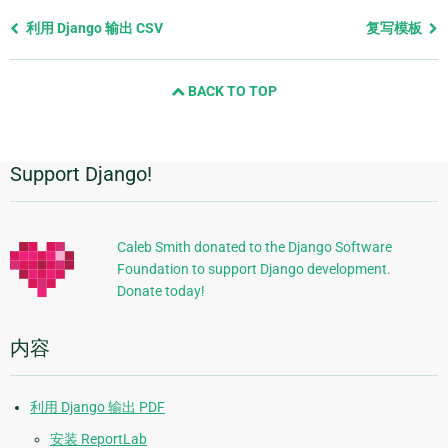
Previous
利用 Django 输出 CSV
复写模板
page
and
BACK TO TOP
next
page
Support Django!
附
加
信
Caleb Smith donated to the Django Software
Foundation to support Django development.
息
Donate today!
内容
利用 Django 输出 PDF
安装 ReportLab