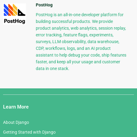
PostHog
PostHog is an all-in-one developer platform for
building successful products. We provide
product analytics, web analytics, session replay,
error tracking, feature flags, experiments,
surveys, LLM observability, data warehouse,
CDP, workflows, logs, and an AI product
assistant to help debug your code, ship features
faster, and keep all your usage and customer
data in one stack.
Django
Links
Learn More
About Django
Getting Started with Django