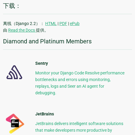
下载：
离线（Django 2.2）：
HTML
|
PDF
|
ePub
由
Read the Docs
提供。
Diamond and Platinum Members
Sentry
Monitor your Django Code Resolve performance
bottlenecks and errors using monitoring,
replays, logs and Seer an AI agent for
debugging.
JetBrains
JetBrains delivers intelligent software solutions
that make developers more productive by