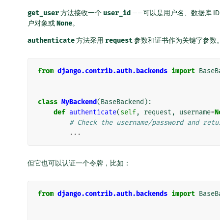
get_user
方法接收一个
user_id
——可以是用户名、数据库 I
户对象或
None
。
authenticate
方法采用
request
参数和证书作为关键字参数
from
django.contrib.auth.backends
import
BaseB
class
MyBackend
(
BaseBackend
):
def
authenticate
(
self
,
request
,
username
=
N
# Check the username/password and retu
...
但它也可以认证一个令牌，比如：
from
django.contrib.auth.backends
import
BaseB