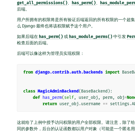
get_all_permissions()
、
has_perm()
、
has_module_per
后端。
用户所拥有的权限将是所有验证后端返回的所有权限的一个超集
么 Django 最终也将该权限赋予这个用户。
如果后端在
has_perm()
或
has_module_perms()
中引发
Per
检查后面的后端。
后端可以像这样为管理员实现权限：
from
django.contrib.auth.backends
import
BaseB
class
MagicAdminBackend
(
BaseBackend
):
def
has_perm
(
self
,
user_obj
,
perm
,
obj
=
Non
return
user_obj
.
username
==
settings
.
A
这就给了上例中授予访问权限的用户全部权限。请注意，除了
同的参数外，后台的认证函数都以用户对象（可能是一个匿名用