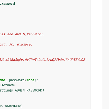
password
LOGIN and ADMIN_PASSWORD.
word. For example:
one
,
password
=
None
):
username
ettings
.
ADMIN_PASSWORD
)
me
=
username
)