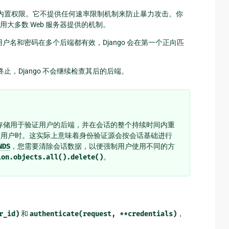
查询内置权限。它不提供任何速率限制机制来防止暴力攻击。你
大多数 Web 服务器提供的机制。
名和密码在多个后端都有效，Django 会在第一个正向匹
止，Django 不会继续检查其后的后端。
话中存储用于验证用户的后端，并在会话的整个持续时间内重
的用户时。这实际上意味着身份验证源会按会话基础进行
NDS
，您需要清除会话数据，以便强制用户使用不同的方
ion.objects.all().delete()
。
r_id)
和
authenticate(request,
**credentials)
，