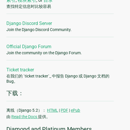
索引
,
模块索引
, or
目录
查找特定信息时比较容易
Django Discord Server
Join the Django Discord Community.
Official Django Forum
Join the community on the Django Forum.
Ticket tracker
在我们的 `ticket tracker`_ 中报告 Django 或 Django 文档的
Bug。
下载：
离线（Django 5.2）：
HTML
|
PDF
|
ePub
由
Read the Docs
提供。
Diamond and Platinum Members