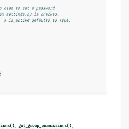
o need to set a password
om settings.py is checked.
# is_active defaults to True.
)
sions()
、
get_group_permissions()
、