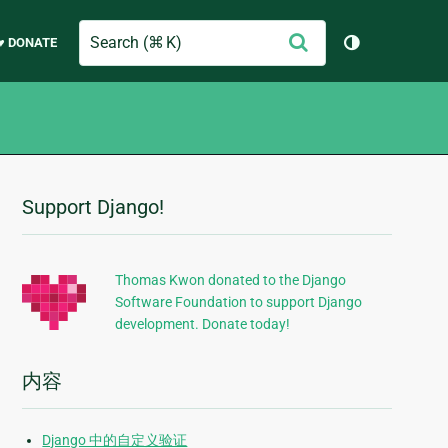
Search
提
♥ DONATE
切换主题（
交
Support Django!
附
加
信
Thomas Kwon donated to the Django
Software Foundation to support Django
息
development. Donate today!
内容
Django 中的自定义验证