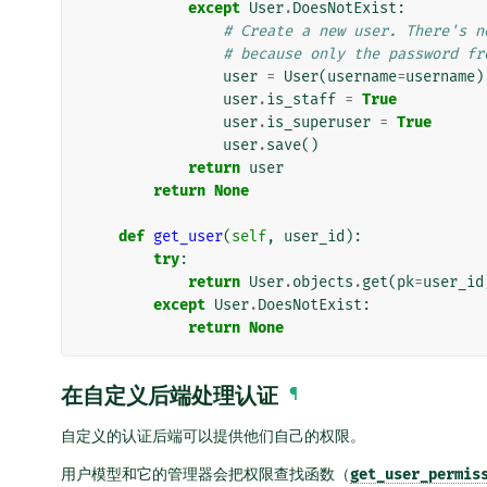
except
User
.
DoesNotExist
:
# Create a new user. There's n
# because only the password fr
user
=
User
(
username
=
username
)
user
.
is_staff
=
True
user
.
is_superuser
=
True
user
.
save
()
return
user
return
None
def
get_user
(
self
,
user_id
):
try
:
return
User
.
objects
.
get
(
pk
=
user_id
except
User
.
DoesNotExist
:
return
None
在自定义后端处理认证
¶
自定义的认证后端可以提供他们自己的权限。
用户模型和它的管理器会把权限查找函数（
get_user_permis