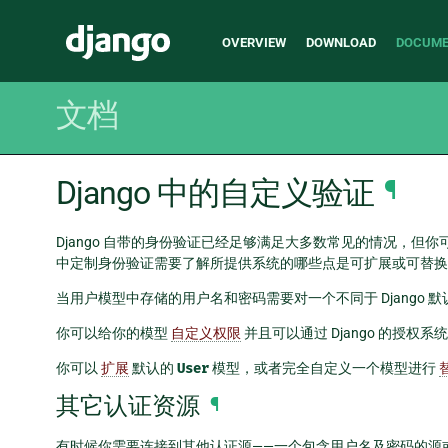
Main
Django
OVERVIEW
DOWNLOAD
DOCUME
navigation
文档
Django 中的自定义验证
¶
Django 自带的身份验证已经足够满足大多数常见的情况，
中定制身份验证需要了解所提供系统的哪些点是可扩展或可替换
当用户模型中存储的用户名和密码需要对一个不同于 Django 
你可以给你的模型
自定义权限
并且可以通过 Django 的授权系
你可以
扩展
默认的
User
模型，或者完全自定义一个模型进行
其它认证资源
¶
有时候你需要连接到其他认证源——一个包含用户名及密码的源