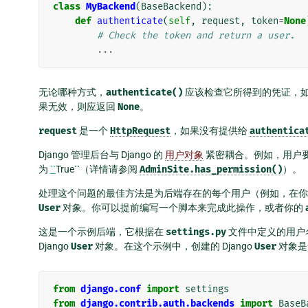
class
MyBackend
(
BaseBackend
):
def
authenticate
(
self
,
request
,
token
=
None
# Check the token and return a user.
...
无论哪种方式，
authenticate()
应该检查它所得到的凭证，
果无效，则应返回
None
。
request
是一个
HttpRequest
，如果没有提供给
authentica
Django 管理后台与 Django 的
用户对象
紧密耦合。例如，用户
为
``
True``（详情请参阅
AdminSite.has_permission()
）。
处理这个问题的最佳方法是为后端存在的每个用户（例如，在你的 LDA
User
对象。你可以提前编写一个脚本来完成此操作，或者你的
这是一个示例后端，它根据在
settings.py
文件中定义的用户
Django
User
对象。在这个示例中，创建的 Django
User
对象是
from
django.conf
import
settings
from
django.contrib.auth.backends
import
BaseB