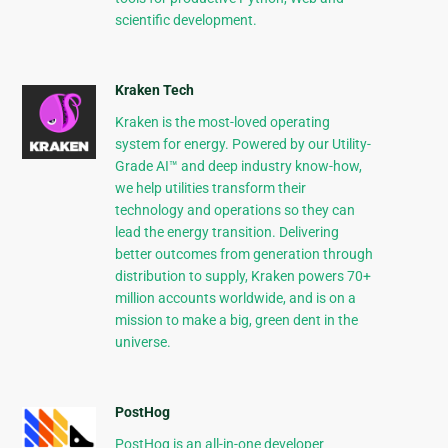
scientific development.
Kraken Tech
Kraken is the most-loved operating
system for energy. Powered by our Utility-
Grade AI™ and deep industry know-how,
we help utilities transform their
technology and operations so they can
lead the energy transition. Delivering
better outcomes from generation through
distribution to supply, Kraken powers 70+
million accounts worldwide, and is on a
mission to make a big, green dent in the
universe.
PostHog
PostHog is an all-in-one developer