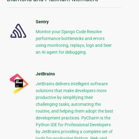
Sentry
Monitor your Django Code Resolve
performance bottlenecks and errors
using monitoring, replays, logs and Seer
an AI agent for debugging.
JetBrains
JetBrains delivers intelligent software
solutions that make developers more
productive by simplifying their
challenging tasks, automating the
routine, and helping them adopt the best
development practices. PyCharm is the
Python IDE for Professional Developers
by JetBrains providing a complete set of
tools for productive Python, Web and