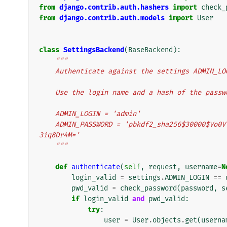
from
django.contrib.auth.hashers
import
check_
from
django.contrib.auth.models
import
User
class
SettingsBackend
(
BaseBackend
):
"""
    Authenticate against the settings ADMIN_
    Use the login name and a hash of the pass
    ADMIN_LOGIN = 'admin'
    ADMIN_PASSWORD = 'pbkdf2_sha256$30000$Vo0VlMnkR4Bk$qEvtdyZRWTcOsCnI/oQ7fVOu1XAURIZYoOZ
3iq8Dr4M='
    """
def
authenticate
(
self
,
request
,
username
=
N
login_valid
=
settings
.
ADMIN_LOGIN
==
pwd_valid
=
check_password
(
password
,
s
if
login_valid
and
pwd_valid
:
try
:
user
=
User
.
objects
.
get
(
userna