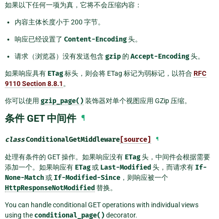
如果以下任何一项为真，它将不会压缩内容：
内容主体长度小于 200 字节。
响应已经设置了
Content-Encoding
头。
请求（浏览器）没有发送包含
gzip
的
Accept-Encoding
头。
如果响应具有
ETag
标头，则会将 ETag 标记为弱标记，以符合
RFC
9110 Section 8.8.1
。
你可以使用
gzip_page()
装饰器对单个视图应用 GZip 压缩。
条件 GET 中间件
¶
class
ConditionalGetMiddleware
[source]
¶
处理有条件的 GET 操作。如果响应没有
ETag
头，中间件会根据需要
添加一个。如果响应有
ETag
或
Last-Modified
头，而请求有
If-
None-Match
或
If-Modified-Since
，则响应被一个
HttpResponseNotModified
替换。
You can handle conditional GET operations with individual views
using the
conditional_page()
decorator.