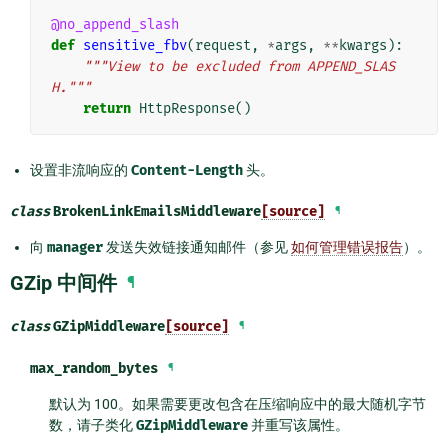
@no_append_slash
def
sensitive_fbv
(
request
,
*
args
,
**
kwargs
):
"""View to be excluded from APPEND_SLAS
H."""
return
HttpResponse
()
设置非流响应的
Content-Length
头。
class
BrokenLinkEmailsMiddleware
[source]
¶
向
manager
发送失效链接通知邮件（参见
如何管理错误报告
）。
GZip 中间件
¶
class
GZipMiddleware
[source]
¶
max_random_bytes
¶
默认为 100。如果需要更改包含在压缩响应中的最大随机字节
数，请子类化
GZipMiddleware
并重写该属性。