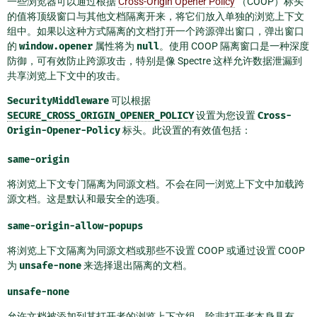
一些浏览器可以通过根据
Cross-Origin Opener Policy
（COOP）标头
的值将顶级窗口与其他文档隔离开来，将它们放入单独的浏览上下文
组中。如果以这种方式隔离的文档打开一个跨源弹出窗口，弹出窗口
的
window.opener
属性将为
null
。使用 COOP 隔离窗口是一种深度
防御，可有效防止跨源攻击，特别是像 Spectre 这样允许数据泄漏到
共享浏览上下文中的攻击。
SecurityMiddleware
可以根据
SECURE_CROSS_ORIGIN_OPENER_POLICY
设置为您设置
Cross-
Origin-Opener-Policy
标头。此设置的有效值包括：
same-origin
将浏览上下文专门隔离为同源文档。不会在同一浏览上下文中加载跨
源文档。这是默认和最安全的选项。
same-origin-allow-popups
将浏览上下文隔离为同源文档或那些不设置 COOP 或通过设置 COOP
为
unsafe-none
来选择退出隔离的文档。
unsafe-none
允许文档被添加到其打开者的浏览上下文组，除非打开者本身具有