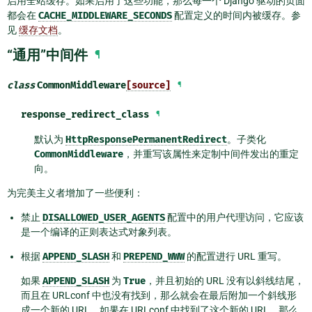
启用全站缓存。如果启用了这些功能，那么每一个 Django 驱动的页面
都会在
CACHE_MIDDLEWARE_SECONDS
配置定义的时间内被缓存。参
见
缓存文档
。
“通用”中间件
¶
class
CommonMiddleware
[source]
¶
response_redirect_class
¶
默认为
HttpResponsePermanentRedirect
。子类化
CommonMiddleware
，并重写该属性来定制中间件发出的重定
向。
为完美主义者增加了一些便利：
禁止
DISALLOWED_USER_AGENTS
配置中的用户代理访问，它应该
是一个编译的正则表达式对象列表。
根据
APPEND_SLASH
和
PREPEND_WWW
的配置进行 URL 重写。
如果
APPEND_SLASH
为
True
，并且初始的 URL 没有以斜线结尾，
而且在 URLconf 中也没有找到，那么就会在最后附加一个斜线形
成一个新的 URL。如果在 URLconf 中找到了这个新的 URL，那么