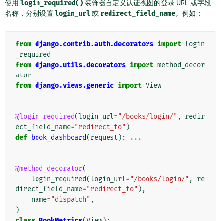
使用
login_required()
装饰器自定义认证视图的登录 URL 或字段
名称，分别设置
login_url
或
redirect_field_name
。例如：
from
django.contrib.auth.decorators
import
login
_required
from
django.utils.decorators
import
method_decor
ator
from
django.views.generic
import
View
@login_required
(
login_url
=
"/books/login/"
,
redir
ect_field_name
=
"redirect_to"
)
def
book_dashboard
(
request
):
...
@method_decorator
(
login_required
(
login_url
=
"/books/login/"
,
re
direct_field_name
=
"redirect_to"
),
name
=
"dispatch"
,
)
class
BookMetrics
(
View
):