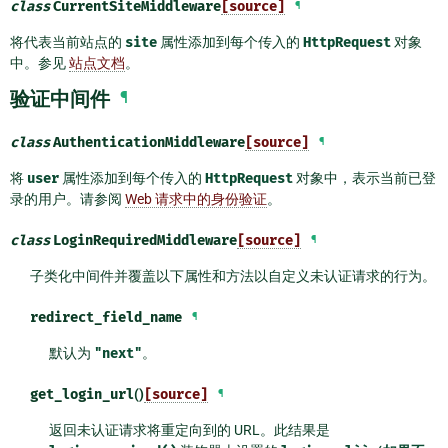
class
CurrentSiteMiddleware
[source]
¶
将代表当前站点的
site
属性添加到每个传入的
HttpRequest
对象
中。参见
站点文档
。
验证中间件
¶
class
AuthenticationMiddleware
[source]
¶
将
user
属性添加到每个传入的
HttpRequest
对象中，表示当前已登
录的用户。请参阅
Web 请求中的身份验证
。
class
LoginRequiredMiddleware
[source]
¶
子类化中间件并覆盖以下属性和方法以自定义未认证请求的行为。
redirect_field_name
¶
默认为
"next"
。
get_login_url
()
[source]
¶
返回未认证请求将重定向到的 URL。此结果是