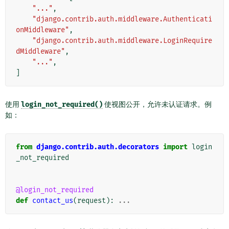
"..."
,
"django.contrib.auth.middleware.Authenticati
onMiddleware"
,
"django.contrib.auth.middleware.LoginRequire
dMiddleware"
,
"..."
,
]
使用
login_not_required()
使视图公开，允许未认证请求。例
如：
from
django.contrib.auth.decorators
import
login
_not_required
@login_not_required
def
contact_us
(
request
):
...