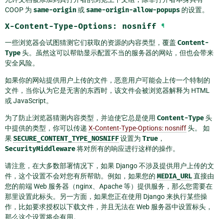
COOP 为
same-origin
或
same-origin-allow-popups
的设置。
X-Content-Type-Options:
nosniff
¶
一些浏览器会试图猜测它们获取的资源的内容类型，覆盖
Content-
Type
头。虽然这可以帮助显示配置不当的服务器的网站，但也会带来
安全风险。
如果你的网站提供用户上传的文件，恶意用户可能会上传一个特制的
文件，当你认为它是无害的东西时，该文件会被浏览器解释为 HTML
或 JavaScript。
为了防止浏览器猜测内容类型，并迫使它总是使用
Content-Type
头
中提供的类型，你可以传递
X-Content-Type-Options: nosniff
头。 如
果
SECURE_CONTENT_TYPE_NOSNIFF
设置为
True
，
SecurityMiddleware
将对所有的响应进行这样的操作。
请注意，在大多数部署情况下，如果 Django 不涉及提供用户上传的文
件，这个设置不会对您有所帮助。例如，如果您的
MEDIA_URL
直接由
您的前端 Web 服务器（nginx、Apache 等）提供服务，那么您需要在
那里设置此标头。另一方面，如果您正在使用 Django 来执行某些操
作，比如要求授权以下载文件，并且无法在 Web 服务器中设置标头，
那么这个设置将会有用。