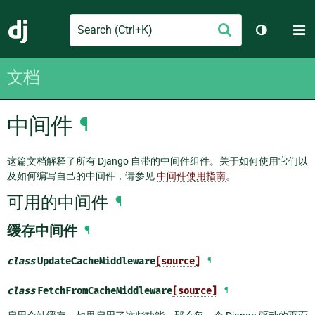
Search
M
提
Django
切换主题
交
文档
中间件
¶
这篇文档解释了所有 Django 自带的中间件组件。关于如何使用它们以
及如何编写自己的中间件，请参见
中间件使用指南
。
可用的中间件
¶
缓存中间件
¶
class
UpdateCacheMiddleware
[source]
¶
class
FetchFromCacheMiddleware
[source]
¶