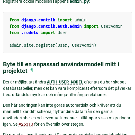
Registrera också modellen i appens
admin.py
:
from
django.contrib
import
admin
from
django.contrib.auth.admin
import
UserAdmin
from
.models
import
User
admin
.
site
.
register
(
User
,
UserAdmin
)
Byte till en anpassad användarmodell mitt i
projektet
¶
Det är möjligt att ändra
AUTH_USER_MODEL
efter att du har skapat
databastabeller, men det kan vara komplicerat eftersom det påverkar
t.ex. utländska nycklar och många-till-många-relationer.
Den här ändringen kan inte göras automatiskt och kräver att du
manuellt fixar ditt schema, flyttar dina data från den gamla
användartabellen och eventuellt manuellt tillämpar vissa migreringar
igen. Se
#25313
för en översikt över stegen.
På grund av begränsningar i Djangos dynamiska beroendefunktion