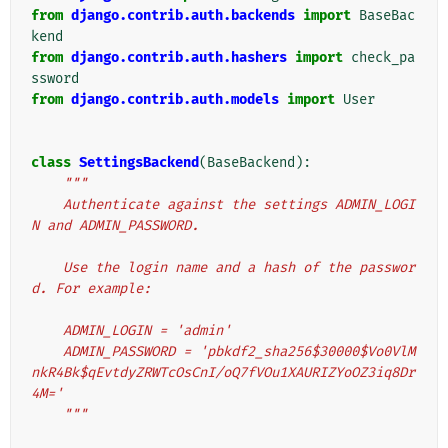
from
django.contrib.auth.backends
import
BaseBac
kend
from
django.contrib.auth.hashers
import
check_pa
ssword
from
django.contrib.auth.models
import
User
class
SettingsBackend
(
BaseBackend
):
"""
    Authenticate against the settings ADMIN_LOGI
N and ADMIN_PASSWORD.
    Use the login name and a hash of the passwor
d. For example:
    ADMIN_LOGIN = 'admin'
    ADMIN_PASSWORD = 'pbkdf2_sha256$30000$Vo0VlM
nkR4Bk$qEvtdyZRWTcOsCnI/oQ7fVOu1XAURIZYoOZ3iq8Dr
4M='
    """