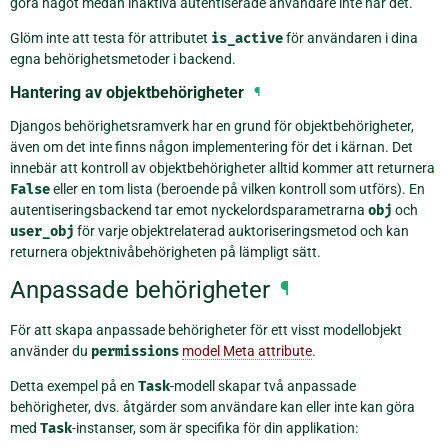
göra något medan inaktiva autentiserade användare inte har det.
Glöm inte att testa för attributet
is_active
för användaren i dina
egna behörighetsmetoder i backend.
Hantering av objektbehörigheter
¶
Djangos behörighetsramverk har en grund för objektbehörigheter,
även om det inte finns någon implementering för det i kärnan. Det
innebär att kontroll av objektbehörigheter alltid kommer att returnera
False
eller en tom lista (beroende på vilken kontroll som utförs). En
autentiseringsbackend tar emot nyckelordsparametrarna
obj
och
user_obj
för varje objektrelaterad auktoriseringsmetod och kan
returnera objektnivåbehörigheten på lämpligt sätt.
Anpassade behörigheter
¶
För att skapa anpassade behörigheter för ett visst modellobjekt
använder du
permissions
model Meta attribute
.
Detta exempel på en
Task
-modell skapar två anpassade
behörigheter, dvs. åtgärder som användare kan eller inte kan göra
med
Task
-instanser, som är specifika för din applikation: