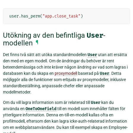
user
.
has_perm
(
"app.close_task"
)
Utökning av den befintliga
User
-
modellen
¶
Det finns två sätt att utöka standardmodellen
User
utan att ersätta
den med en egen modell. Om de ändringar du behöver är rent
beteendemässiga och inte kräver någon ändring av vad som lagras i
databasen kan du skapa en
proxymodell
baserad på
User
. Detta
möjliggör alla de funktioner som erbjuds av proxymodeller, inklusive
standardbeställning, anpassade chefer eller anpassade
modellmetoder.
Om du vill lagra information som är relaterad till
User
kan du
använda en
OneToOneField
till en modell som innehåller fälten för
ytterligare information. Denna en-till-en-modell kallas ofta en
profilmodell, eftersom den kan lagra icke-auth-relaterad information
om en webbplatsanvändare. Du kan till exempel skapa en Employee-