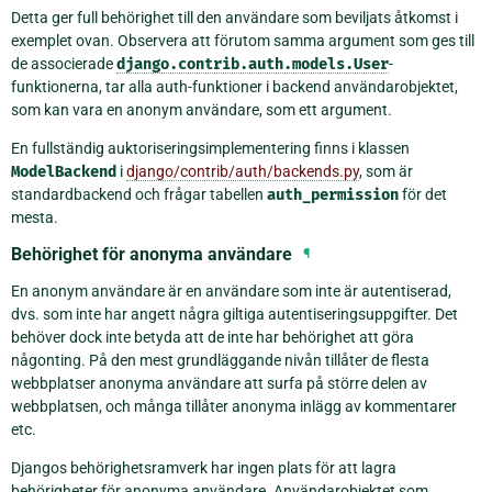
Detta ger full behörighet till den användare som beviljats åtkomst i
exemplet ovan. Observera att förutom samma argument som ges till
de associerade
django.contrib.auth.models.User
-
funktionerna, tar alla auth-funktioner i backend användarobjektet,
som kan vara en anonym användare, som ett argument.
En fullständig auktoriseringsimplementering finns i klassen
ModelBackend
i
django/contrib/auth/backends.py
, som är
standardbackend och frågar tabellen
auth_permission
för det
mesta.
Behörighet för anonyma användare
¶
En anonym användare är en användare som inte är autentiserad,
dvs. som inte har angett några giltiga autentiseringsuppgifter. Det
behöver dock inte betyda att de inte har behörighet att göra
någonting. På den mest grundläggande nivån tillåter de flesta
webbplatser anonyma användare att surfa på större delen av
webbplatsen, och många tillåter anonyma inlägg av kommentarer
etc.
Djangos behörighetsramverk har ingen plats för att lagra
behörigheter för anonyma användare. Användarobjektet som