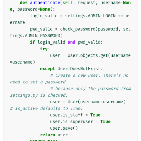
def
authenticate
(
self
,
request
,
username
=
Non
e
,
password
=
None
):
login_valid
=
settings
.
ADMIN_LOGIN
==
us
ername
pwd_valid
=
check_password
(
password
,
set
tings
.
ADMIN_PASSWORD
)
if
login_valid
and
pwd_valid
:
try
:
user
=
User
.
objects
.
get
(
username
=
username
)
except
User
.
DoesNotExist
:
# Create a new user. There's no 
need to set a password
# because only the password from 
settings.py is checked.
user
=
User
(
username
=
username
)
# is_active defaults to True.
user
.
is_staff
=
True
user
.
is_superuser
=
True
user
.
save
()
return
user