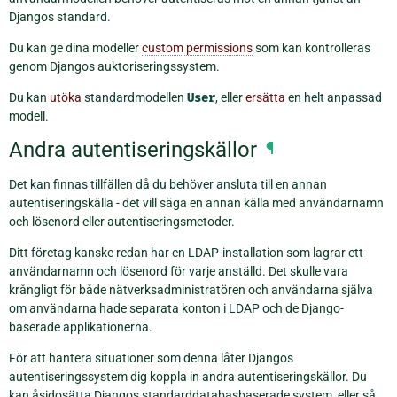
Djangos standard.
Du kan ge dina modeller
custom permissions
som kan kontrolleras
genom Djangos auktoriseringssystem.
Du kan
utöka
standardmodellen
User
, eller
ersätta
en helt anpassad
modell.
Andra autentiseringskällor
¶
Det kan finnas tillfällen då du behöver ansluta till en annan
autentiseringskälla - det vill säga en annan källa med användarnamn
och lösenord eller autentiseringsmetoder.
Ditt företag kanske redan har en LDAP-installation som lagrar ett
användarnamn och lösenord för varje anställd. Det skulle vara
krångligt för både nätverksadministratören och användarna själva
om användarna hade separata konton i LDAP och de Django-
baserade applikationerna.
För att hantera situationer som denna låter Djangos
autentiseringssystem dig koppla in andra autentiseringskällor. Du
kan åsidosätta Djangos standarddatabasbaserade system, eller så