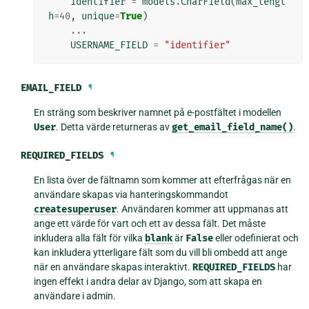
identifier
=
models
.
CharField
(
max_lengt
h
=
40
,
unique
=
True
)
...
USERNAME_FIELD
=
"identifier"
EMAIL_FIELD
¶
En sträng som beskriver namnet på e-postfältet i modellen
User
. Detta värde returneras av
get_email_field_name()
.
REQUIRED_FIELDS
¶
En lista över de fältnamn som kommer att efterfrågas när en
användare skapas via hanteringskommandot
createsuperuser
. Användaren kommer att uppmanas att
ange ett värde för vart och ett av dessa fält. Det måste
inkludera alla fält för vilka
blank
är
False
eller odefinierat och
kan inkludera ytterligare fält som du vill bli ombedd att ange
när en användare skapas interaktivt.
REQUIRED_FIELDS
har
ingen effekt i andra delar av Django, som att skapa en
användare i admin.