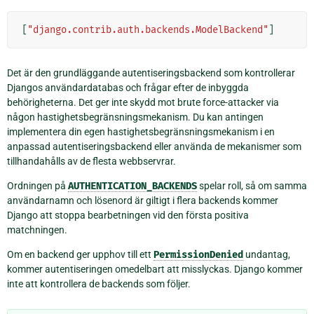
[
"django.contrib.auth.backends.ModelBackend"
]
Det är den grundläggande autentiseringsbackend som kontrollerar
Djangos användardatabas och frågar efter de inbyggda
behörigheterna. Det ger inte skydd mot brute force-attacker via
någon hastighetsbegränsningsmekanism. Du kan antingen
implementera din egen hastighetsbegränsningsmekanism i en
anpassad autentiseringsbackend eller använda de mekanismer som
tillhandahålls av de flesta webbservrar.
Ordningen på
AUTHENTICATION_BACKENDS
spelar roll, så om samma
användarnamn och lösenord är giltigt i flera backends kommer
Django att stoppa bearbetningen vid den första positiva
matchningen.
Om en backend ger upphov till ett
PermissionDenied
undantag,
kommer autentiseringen omedelbart att misslyckas. Django kommer
inte att kontrollera de backends som följer.