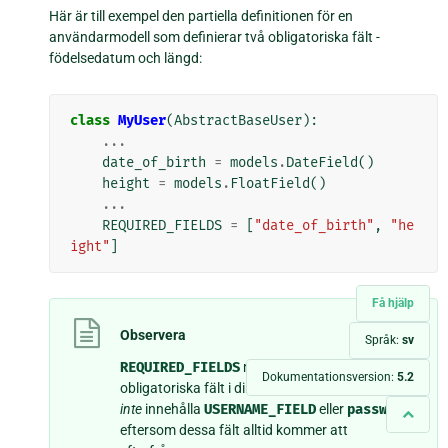
Här är till exempel den partiella definitionen för en
användarmodell som definierar två obligatoriska fält -
födelsedatum och längd:
class
MyUser
(
AbstractBaseUser
):
...
date_of_birth
=
models
.
DateField
()
height
=
models
.
FloatField
()
...
REQUIRED_FIELDS
=
[
"date_of_birth"
,
"he
ight"
]
Få hjälp
Observera
Språk:
sv
REQUIRED_FIELDS
måste innehålla alla
Dokumentationsversion:
5.2
obligatoriska fält i din användarmodell, men bör
inte
innehålla
USERNAME_FIELD
eller
password
eftersom dessa fält alltid kommer att