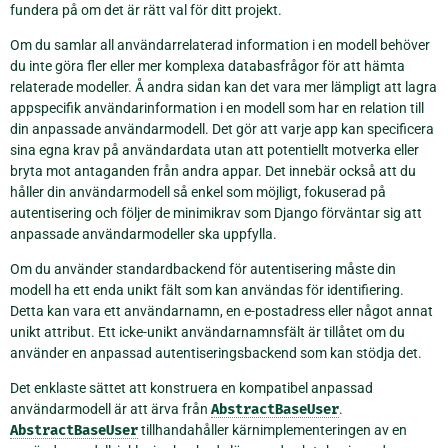
fundera på om det är rätt val för ditt projekt.
Om du samlar all användarrelaterad information i en modell behöver
du inte göra fler eller mer komplexa databasfrågor för att hämta
relaterade modeller. Å andra sidan kan det vara mer lämpligt att lagra
appspecifik användarinformation i en modell som har en relation till
din anpassade användarmodell. Det gör att varje app kan specificera
sina egna krav på användardata utan att potentiellt motverka eller
bryta mot antaganden från andra appar. Det innebär också att du
håller din användarmodell så enkel som möjligt, fokuserad på
autentisering och följer de minimikrav som Django förväntar sig att
anpassade användarmodeller ska uppfylla.
Om du använder standardbackend för autentisering måste din
modell ha ett enda unikt fält som kan användas för identifiering.
Detta kan vara ett användarnamn, en e-postadress eller något annat
unikt attribut. Ett icke-unikt användarnamnsfält är tillåtet om du
använder en anpassad autentiseringsbackend som kan stödja det.
Det enklaste sättet att konstruera en kompatibel anpassad
användarmodell är att ärva från
AbstractBaseUser
.
AbstractBaseUser
tillhandahåller kärnimplementeringen av en