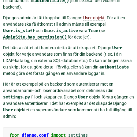
tillhandahölls till
authenticate()
(som skickar den vidare till
backend).
Djangos admin är tätt kopplad till Djangos
User-objekt
. För att en
användare ska få åtkomst till admin måste till exempel
User.is_staff
och
User.is_active
vara
True
(se
AdminSite.has_permission()
för detaljer).
Det bästa sättet att hantera detta är att skapa ett Django
User
-
objekt för varje användare som finns för din backend (t.ex. i din
LDAP-katalog, din externa SQL-databas etc.) Du kan antingen skriva
ett skript för att göra detta i förväg, eller så kan din
authenticate
-
metod göra det första gången en användare loggar in.
Här är ett exempel på en backend som autentiserar mot en
användarnamn- och lösenordsvariabel som definieras i din
settings.py
-fil och skapar ett Django
User
-objekt första gången en
användare autentiserar. I det här exemplet är det skapade Django
User
-objektet en superanvändare som kommer att ha full tillgång till
admin:
from
django.conf
import
settings