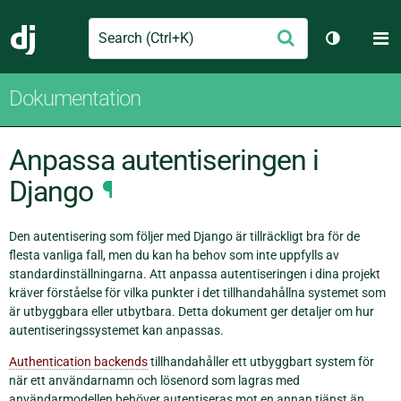
Search
M
Skicka
Django
Växla tem
Dokumentation
Anpassa autentiseringen i
Django
¶
Den autentisering som följer med Django är tillräckligt bra för de
flesta vanliga fall, men du kan ha behov som inte uppfylls av
standardinställningarna. Att anpassa autentiseringen i dina projekt
kräver förståelse för vilka punkter i det tillhandahållna systemet som
är utbyggbara eller utbytbara. Detta dokument ger detaljer om hur
autentiseringssystemet kan anpassas.
Authentication backends
tillhandahåller ett utbyggbart system för
när ett användarnamn och lösenord som lagras med
användarmodellen behöver autentiseras mot en annan tjänst än