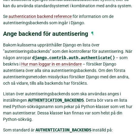
kan du använda standardsystemet i kombination med andra system.
Se
authentication backend reference
för information om de
autentiseringsbackends som ingår i Django.
Ange backend för autentisering
¶
Bakom kulisserna upprätthåller Django en lista över
”autentiseringsbackends” som den kontrollerar för autentisering. När
någon anropar
django.contrib.auth.authenticate()
– som
beskrivs i
Hur man loggar in en användare
– försöker Django
autentisera över alla sina autentiseringsbackends. Om den första
autentiseringsmetoden misslyckas försöker Django med den andra,
och så vidare, tills alla backends har försökts.
Listan över autentiseringsbackends som ska användas anges i
inställningen
AUTHENTICATION_BACKENDS
. Detta bör vara en lista
med Python-sökvägsnamn som pekar på Python-klasser som vet hur
man autentiserar. Dessa klasser kan finnas var som helst på din
Python-sökväg.
Som standard är
AUTHENTICATION_BACKENDS
inställd på: