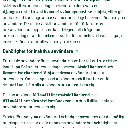
skickas till en autentiseringsbackend kan dock vara ett
django.contrib.auth.models.AnonymousUser
-objekt, vilket gör
att backend kan ange anpassat auktoriseringsbeteende för anonyma
användare. Detta är särskilt användbart för författare av
återanvändbara appar, som kan delegera alla frågor om
auktorisering till auth-backend, i stället för att behöva inställningar, till
exempel för att kontrollera anonym åtkomst.
Behörighet för inaktiva användare
¶
En inaktiv användare är en användare som har fältet
is_active
inställt på
False
. Autentiseringsbackends
ModelBackend
och
RemoteUserBackend
förbjuder dessa användare från att
autentisera. Om en anpassad användarmodell inte har ett fält
is_active
tillåts alla användare att autentisera sig.
Du kan använda
AllowAllUsersModelBackend
eller
AllowAllUsersRemoteUserBackend
om du vill tillåta inaktiva
användare att autentisera sig.
Stödet för anonyma användare i behörighetssystemet gör det möjligt
att skapa ett scenario där anonyma användare har behörighet att