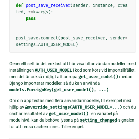
def
post_save_receiver
(
sender
,
instance
,
crea
ted
,
**
kwargs
):
pass
post_save
.
connect
(
post_save_receiver
,
sender
=
settings
.
AUTH_USER_MODEL
)
Generellt sett är det enklast att hänvisa till användarmodellen med
inställningen
AUTH_USER_MODEL
i kod som körs vid importtillfället,
men det är också möjligt att anropa
get_user_model()
medan
Django importerar modeller, så du kan använda
models.ForeignKey(get_user_model(),
...)
.
Om din app testas med flera användarmodeller, till exempel med
hjälp av
@override_settings(AUTH_USER_MODEL=...)
och du
cachar resultatet av
get_user_model()
i en variabel på
modulnivå, kan du behöva lyssna på
setting_changed
-signalen
för att rensa cacheminnet. Till exempel: