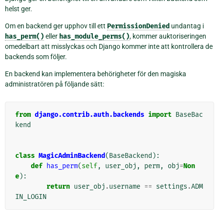
helst ger.
Om en backend ger upphov till ett
PermissionDenied
undantag i
has_perm()
eller
has_module_perms()
, kommer auktoriseringen
omedelbart att misslyckas och Django kommer inte att kontrollera de
backends som följer.
En backend kan implementera behörigheter för den magiska
administratören på följande sätt:
from
django.contrib.auth.backends
import
BaseBac
kend
class
MagicAdminBackend
(
BaseBackend
):
def
has_perm
(
self
,
user_obj
,
perm
,
obj
=
Non
e
):
return
user_obj
.
username
==
settings
.
ADM
IN_LOGIN