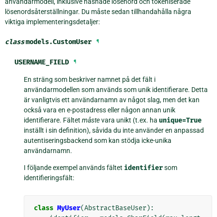
användarmodell, inklusive hashade lösenord och tokeniserade
lösenordsåterställningar. Du måste sedan tillhandahålla några
viktiga implementeringsdetaljer:
class
models.
CustomUser
¶
USERNAME_FIELD
¶
En sträng som beskriver namnet på det fält i
användarmodellen som används som unik identifierare. Detta
är vanligtvis ett användarnamn av något slag, men det kan
också vara en e-postadress eller någon annan unik
identifierare. Fältet
måste
vara unikt (t.ex. ha
unique=True
inställt i sin definition), såvida du inte använder en anpassad
autentiseringsbackend som kan stödja icke-unika
användarnamn.
I följande exempel används fältet
identifier
som
identifieringsfält:
class
MyUser
(
AbstractBaseUser
):