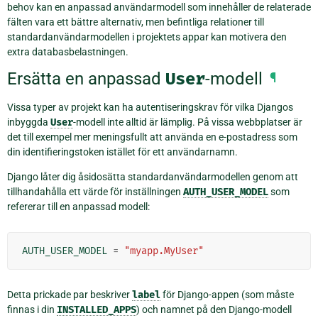
behov kan en anpassad användarmodell som innehåller de relaterade
fälten vara ett bättre alternativ, men befintliga relationer till
standardanvändarmodellen i projektets appar kan motivera den
extra databasbelastningen.
Ersätta en anpassad
User
-modell
¶
Vissa typer av projekt kan ha autentiseringskrav för vilka Djangos
inbyggda
User
-modell inte alltid är lämplig. På vissa webbplatser är
det till exempel mer meningsfullt att använda en e-postadress som
din identifieringstoken istället för ett användarnamn.
Django låter dig åsidosätta standardanvändarmodellen genom att
tillhandahålla ett värde för inställningen
AUTH_USER_MODEL
som
refererar till en anpassad modell:
AUTH_USER_MODEL
=
"myapp.MyUser"
Detta prickade par beskriver
label
för Django-appen (som måste
finnas i din
INSTALLED_APPS
) och namnet på den Django-modell