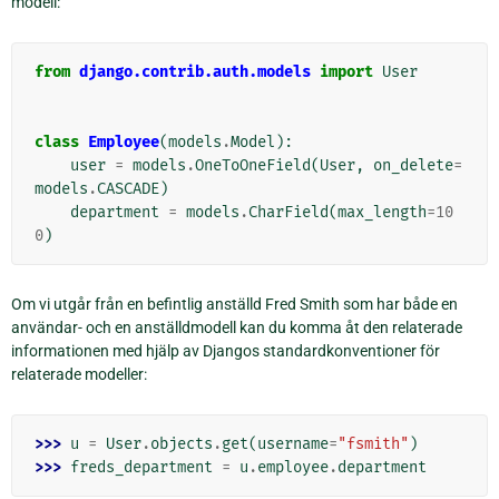
modell:
from
django.contrib.auth.models
import
User
class
Employee
(
models
.
Model
):
user
=
models
.
OneToOneField
(
User
,
on_delete
=
models
.
CASCADE
)
department
=
models
.
CharField
(
max_length
=
10
0
)
Om vi utgår från en befintlig anställd Fred Smith som har både en
användar- och en anställdmodell kan du komma åt den relaterade
informationen med hjälp av Djangos standardkonventioner för
relaterade modeller:
>>> 
u
=
User
.
objects
.
get
(
username
=
"fsmith"
)
>>> 
freds_department
=
u
.
employee
.
department