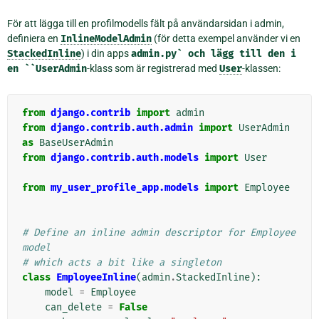
För att lägga till en profilmodells fält på användarsidan i admin,
definiera en
InlineModelAdmin
(för detta exempel använder vi en
StackedInline
) i din apps
admin.py`
och
lägg
till
den
i
en
``UserAdmin
-klass som är registrerad med
User
-klassen:
from
django.contrib
import
admin
from
django.contrib.auth.admin
import
UserAdmin
as
BaseUserAdmin
from
django.contrib.auth.models
import
User
from
my_user_profile_app.models
import
Employee
# Define an inline admin descriptor for Employee 
model
# which acts a bit like a singleton
class
EmployeeInline
(
admin
.
StackedInline
):
model
=
Employee
can_delete
=
False