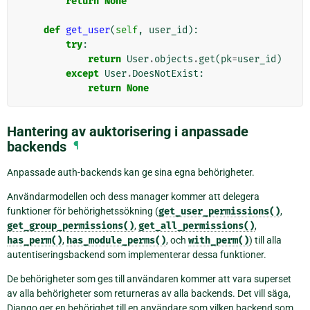
return
None
def
get_user
(
self
,
user_id
):
try
:
return
User
.
objects
.
get
(
pk
=
user_id
)
except
User
.
DoesNotExist
:
return
None
Hantering av auktorisering i anpassade
backends
¶
Anpassade auth-backends kan ge sina egna behörigheter.
Användarmodellen och dess manager kommer att delegera
funktioner för behörighetssökning (
get_user_permissions()
,
get_group_permissions()
,
get_all_permissions()
,
has_perm()
,
has_module_perms()
, och
with_perm()
) till alla
autentiseringsbackend som implementerar dessa funktioner.
De behörigheter som ges till användaren kommer att vara superset
av alla behörigheter som returneras av alla backends. Det vill säga,
Django ger en behörighet till en användare som vilken backend som