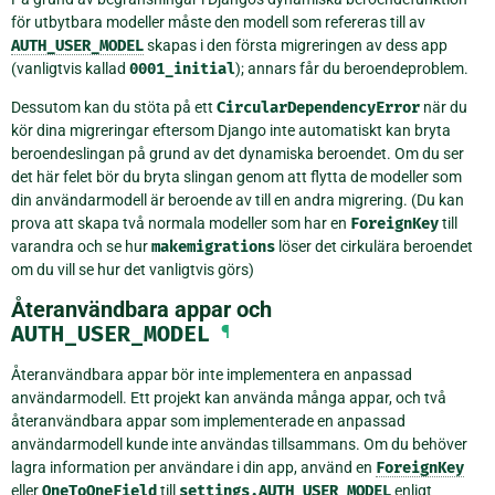
för utbytbara modeller måste den modell som refereras till av
AUTH_USER_MODEL
skapas i den första migreringen av dess app
(vanligtvis kallad
0001_initial
); annars får du beroendeproblem.
Dessutom kan du stöta på ett
CircularDependencyError
när du
kör dina migreringar eftersom Django inte automatiskt kan bryta
beroendeslingan på grund av det dynamiska beroendet. Om du ser
det här felet bör du bryta slingan genom att flytta de modeller som
din användarmodell är beroende av till en andra migrering. (Du kan
prova att skapa två normala modeller som har en
ForeignKey
till
varandra och se hur
makemigrations
löser det cirkulära beroendet
om du vill se hur det vanligtvis görs)
Återanvändbara appar och
AUTH_USER_MODEL
¶
Återanvändbara appar bör inte implementera en anpassad
användarmodell. Ett projekt kan använda många appar, och två
återanvändbara appar som implementerade en anpassad
användarmodell kunde inte användas tillsammans. Om du behöver
lagra information per användare i din app, använd en
ForeignKey
eller
OneToOneField
till
settings.AUTH_USER_MODEL
enligt