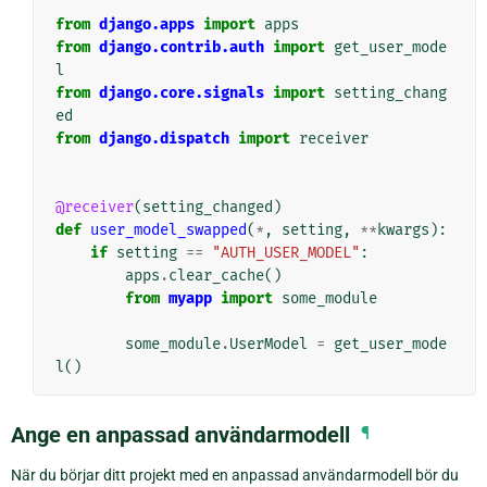
from
django.apps
import
apps
from
django.contrib.auth
import
get_user_mode
l
from
django.core.signals
import
setting_chang
ed
from
django.dispatch
import
receiver
@receiver
(
setting_changed
)
def
user_model_swapped
(
*
,
setting
,
**
kwargs
):
if
setting
==
"AUTH_USER_MODEL"
:
apps
.
clear_cache
()
from
myapp
import
some_module
some_module
.
UserModel
=
get_user_mode
l
()
Ange en anpassad användarmodell
¶
När du börjar ditt projekt med en anpassad användarmodell bör du