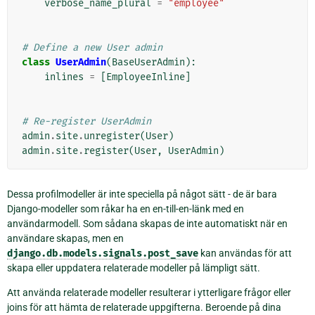
verbose_name_plural
=
"employee"
# Define a new User admin
class
UserAdmin
(
BaseUserAdmin
):
inlines
=
[
EmployeeInline
]
# Re-register UserAdmin
admin
.
site
.
unregister
(
User
)
admin
.
site
.
register
(
User
,
UserAdmin
)
Dessa profilmodeller är inte speciella på något sätt - de är bara
Django-modeller som råkar ha en en-till-en-länk med en
användarmodell. Som sådana skapas de inte automatiskt när en
användare skapas, men en
django.db.models.signals.post_save
kan användas för att
skapa eller uppdatera relaterade modeller på lämpligt sätt.
Att använda relaterade modeller resulterar i ytterligare frågor eller
joins för att hämta de relaterade uppgifterna. Beroende på dina