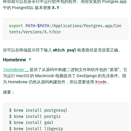
样你就可以在命令行中运行软件包的程序。用你安装的 Postgres.app
中的 PostgreSQL 版本替换
X.Y
：
export
PATH
=
$PATH
:/Applications/Postgres.app/Con
你可以在终端提示符下输入
which
psql
检查路径是否设置正确。
Homebrew
¶
`Homebrew`__
提供了从源码中构建二进制文件和软件包的 “菜谱”。它
为运行 macOS 的 Macintosh 电脑提供了 GeoDjango 的先决条件。因
为 Homebrew 仍然从源码构建软件，所以需要使用
Xcode
。
摘要：
$
brew
install
postgresql

$
brew
install
postgis

$
brew
install
gdal

$
brew
install