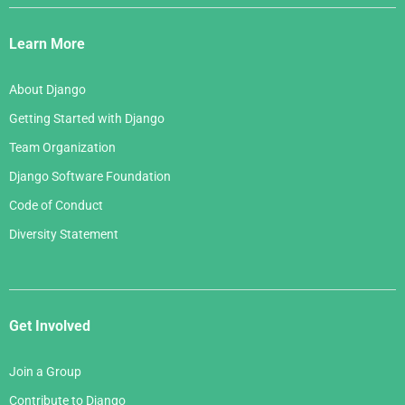
Django
Links
Learn More
About Django
Getting Started with Django
Team Organization
Django Software Foundation
Code of Conduct
Diversity Statement
Get Involved
Join a Group
Contribute to Django