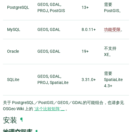
GEOS, GDAL,
需要
PostgreSQL
13+
PROJ, PostGIS
PostGIS。
MySQL
GEOS, GDAL
8.0.11+
功能受限
。
不支持
Oracle
GEOS, GDAL
19+
XE。
需要
GEOS, GDAL,
SQLite
3.31.0+
SpatiaLite
PROJ, SpatiaLite
4.3+
关于 PostgreSQL／PostGIS／GEOS／GDAL的可能组合，也请参见
OSGeo Wiki 上的
`这个比较矩阵`__
。
安装
¶
¶