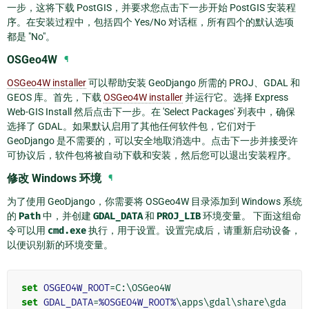
一步，这将下载 PostGIS，并要求您点击下一步开始 PostGIS 安装程
序。在安装过程中，包括四个 Yes/No 对话框，所有四个的默认选项
都是 "No"。
OSGeo4W
¶
OSGeo4W installer
可以帮助安装 GeoDjango 所需的 PROJ、GDAL 和
GEOS 库。首先，下载
OSGeo4W installer
并运行它。选择
Express
Web-GIS Install
然后点击下一步。在 'Select Packages' 列表中，确保
选择了 GDAL。如果默认启用了其他任何软件包，它们对于
GeoDjango 是不需要的，可以安全地取消选中。点击下一步并接受许
可协议后，软件包将被自动下载和安装，然后您可以退出安装程序。
修改 Windows 环境
¶
为了使用 GeoDjango，你需要将 OSGeo4W 目录添加到 Windows 系统
的
Path
中，并创建
GDAL_DATA
和
PROJ_LIB
环境变量。 下面这组命
令可以用
cmd.exe
执行，用于设置。设置完成后，请重新启动设备，
以便识别新的环境变量。
set
OSGEO4W_ROOT
=
set
GDAL_DATA
=
%OSGEO4W_ROOT%
\apps\gdal\share\gda