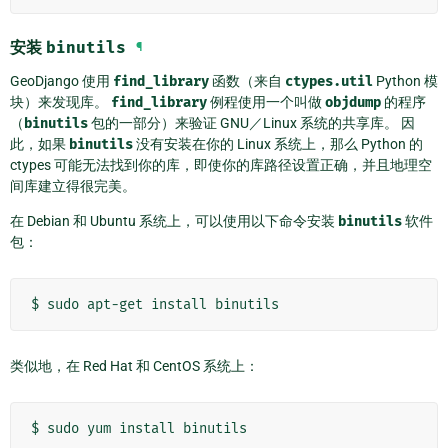
安装
binutils
¶
GeoDjango 使用
find_library
函数（来自
ctypes.util
Python 模
块）来发现库。
find_library
例程使用一个叫做
objdump
的程序
（
binutils
包的一部分）来验证 GNU／Linux 系统的共享库。 因
此，如果
binutils
没有安装在你的 Linux 系统上，那么 Python 的
ctypes 可能无法找到你的库，即使你的库路径设置正确，并且地理空
间库建立得很完美。
在 Debian 和 Ubuntu 系统上，可以使用以下命令安装
binutils
软件
包：
$
sudo
apt-get
install
类似地，在 Red Hat 和 CentOS 系统上：
$
sudo
yum
install