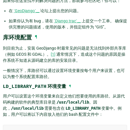
如果你在这里找不到解决问题的方法，那就参与社区吧！你可以：
在
`GeoDjango`__
论坛上提出您的问题。
如果你认为有 bug，请在
`Django trac`__
上提交一个工单。 确保提
供完整的问题描述，使用的版本，并指定组件为 “GIS”。
库环境配置
¶
到目前为止，安装 GeoDjango 时最常见的问题是无法找到外部共享库
（例如 GEOS 和 GDAL）。
[
1
]
通常情况下，造成这个问题的原因是操
作系统不知道从源码建立的库的安装目录。
一般情况下，库路径可以通过设置环境变量按每个用户来设置，也可
以为整个系统配置库路径。
LD_LIBRARY_PATH
环境变量
¶
用户可以设置这个环境变量来自定义他们想要使用的库路径。从源代
码构建的软件的典型库目录是
/usr/local/lib
。因
此，
/usr/local/lib
需要包含在
LD_LIBRARY_PATH
变量中。例
如，用户可以将以下内容放入他们的 bash 配置文件中：