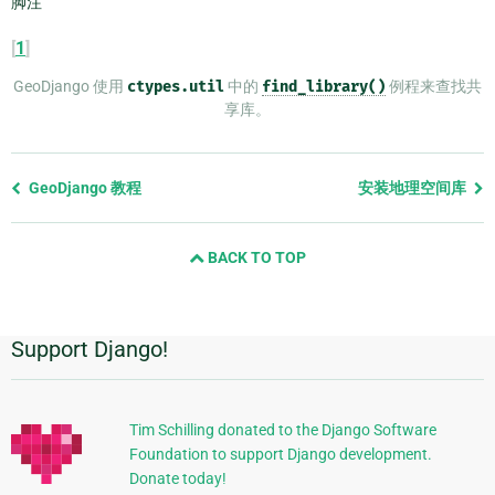
脚注
[
1
]
GeoDjango 使用
ctypes.util
中的
find_library()
例程来查找共
享库。
Previous
GeoDjango 教程
安装地理空间库
page
and
BACK TO TOP
next
page
Support Django!
附
加
信
Tim Schilling donated to the Django Software
Foundation to support Django development.
息
Donate today!