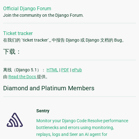
Official Django Forum
Join the community on the Django Forum.
Ticket tracker
在我们的 `ticket tracker`_ 中报告 Django 或 Django 文档的 Bug。
下载：
离线（Django 5.1）：
HTML
|
PDF
|
ePub
由
Read the Docs
提供。
Diamond and Platinum Members
Sentry
Monitor your Django Code Resolve performance
bottlenecks and errors using monitoring,
replays, logs and Seer an AI agent for