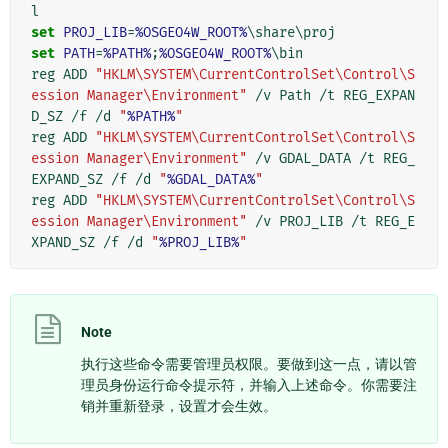
set
PROJ_LIB
=
%OSGEO4W_ROOT%
set
PATH
=
%PATH%
;
%OSGEO4W_ROOT%
\bin

reg ADD 
"HKLM\SYSTEM\CurrentControlSet\Control\S
ession Manager\Environment"
 /v Path /t REG_EXPAN
D_SZ /f /d 
"
%PATH%
"
reg ADD 
"HKLM\SYSTEM\CurrentControlSet\Control\S
ession Manager\Environment"
 /v GDAL_DATA /t REG_
EXPAND_SZ /f /d 
"
%GDAL_DATA%
"
reg ADD 
"HKLM\SYSTEM\CurrentControlSet\Control\S
ession Manager\Environment"
 /v PROJ_LIB /t REG_E
XPAND_SZ /f /d 
"
%PROJ_LIB%
"
Note
执行这些命令需要管理员权限。要做到这一点，请以管
理员身份运行命令提示符，并输入上述命令。你需要注
销并重新登录，设置才会生效。