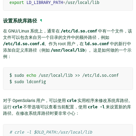
export
LD_LIBRARY_PATH
=
设置系统库路径
¶
在 GNU/Linux 系统上，通常在
/etc/ld.so.conf
中有一个文件，该
文件可以包含来自另一个目录的文件中的额外路径，例如
/etc/ld.so.conf.d
。作为 root 用户，在
ld.so.conf
中的新行中
添加自定义库路径（例如
/usr/local/lib
）。这是如何做的一个示
例：
$
sudo
echo
/usr/local/lib
>>
/etc/ld.so.conf

$
sudo
对于 OpenSolaris 用户，可以使用
crle
实用程序来修改系统库路径。
运行
crle
不带选项可以查看当前配置，使用
crle
-l
来设置新的库
路径。在修改系统库路径时要非常小心：
# crle -l $OLD_PATH:/usr/local/lib