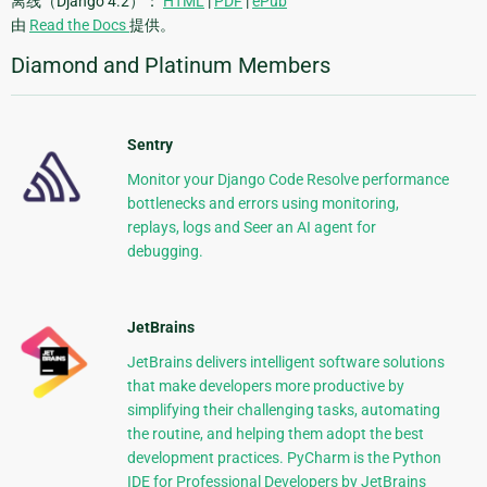
离线（Django 4.2）：
HTML
|
PDF
|
ePub
由
Read the Docs
提供。
Diamond and Platinum Members
Sentry
Monitor your Django Code Resolve performance
bottlenecks and errors using monitoring,
replays, logs and Seer an AI agent for
debugging.
JetBrains
JetBrains delivers intelligent software solutions
that make developers more productive by
simplifying their challenging tasks, automating
the routine, and helping them adopt the best
development practices. PyCharm is the Python
IDE for Professional Developers by JetBrains