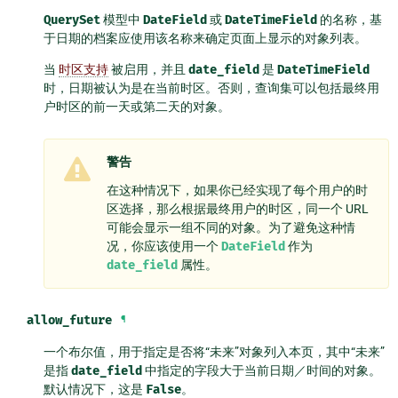
QuerySet
模型中
DateField
或
DateTimeField
的名称，基
于日期的档案应使用该名称来确定页面上显示的对象列表。
当
时区支持
被启用，并且
date_field
是
DateTimeField
时，日期被认为是在当前时区。否则，查询集可以包括最终用
户时区的前一天或第二天的对象。
警告
在这种情况下，如果你已经实现了每个用户的时
区选择，那么根据最终用户的时区，同一个 URL
可能会显示一组不同的对象。为了避免这种情
况，你应该使用一个
DateField
作为
date_field
属性。
allow_future
¶
一个布尔值，用于指定是否将“未来”对象列入本页，其中“未来”
是指
date_field
中指定的字段大于当前日期／时间的对象。
默认情况下，这是
False
。