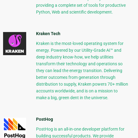
providing a complete set of tools for productive
Python, Web and scientific development.
Kraken Tech
Kraken is the most-loved operating system for
energy. Powered by our Utility-Grade AI™ and
deep industry know-how, we help utilities
transform their technology and operations so
they can lead the energy transition. Delivering
better outcomes from generation through
distribution to supply, Kraken powers 70+ million
accounts worldwide, and is on a mission to
make a big, green dent in the universe.
PostHog
PostHog is an all-in-one developer platform for
building successful products. We provide