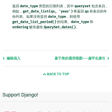
返回
date_type
类型的日期列表，其中
queryset
包含条目。
例如，
get_date_list(qs,
'year')
将返回
qs
有条目的年
份列表。如果没有提供
date_type
，则使用
get_date_list_period()
的结果。
date_type
和
ordering
被传递给
QuerySet.dates()
。
Previous
编辑混入
基于类的通用视图——扁平化索引
page
and
BACK TO TOP
next
page
Support Django!
附
加
信