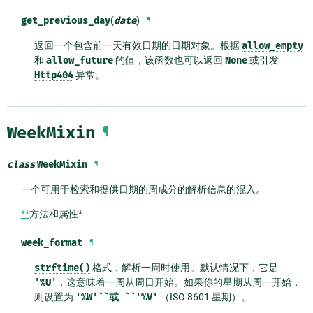
get_previous_day
(
date
)
¶
返回一个包含前一天有效日期的日期对象。根据
allow_empty
和
allow_future
的值，该函数也可以返回
None
或引发
Http404
异常。
WeekMixin
¶
class
WeekMixin
¶
一个可用于检索和提供日期的周成分的解析信息的混入。
**
方法和属性*
week_format
¶
strftime()
格式，解析一周时使用。默认情况下，它是
'%U'
，这意味着一周从周日开始。如果你的星期从周一开始，
则设置为
'%W'``或
``'%V'
（ISO 8601 星期）。