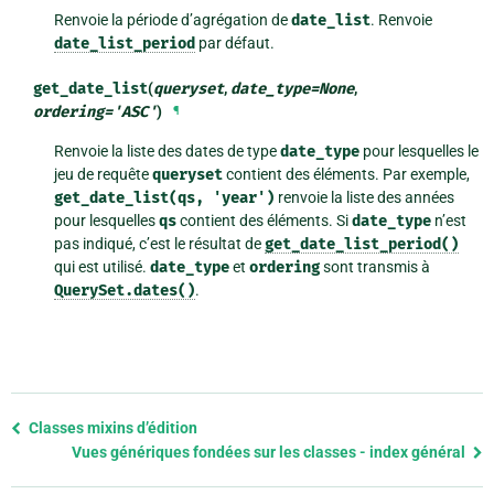
Renvoie la période d’agrégation de
date_list
. Renvoie
date_list_period
par défaut.
get_date_list
(
queryset
,
date_type
=
None
,
ordering
=
'ASC'
)
¶
Renvoie la liste des dates de type
date_type
pour lesquelles le
jeu de requête
queryset
contient des éléments. Par exemple,
get_date_list(qs,
'year')
renvoie la liste des années
pour lesquelles
qs
contient des éléments. Si
date_type
n’est
pas indiqué, c’est le résultat de
get_date_list_period()
qui est utilisé.
date_type
et
ordering
sont transmis à
QuerySet.dates()
.
Previous
Classes mixins d’édition
page
Vues génériques fondées sur les classes - index général
and