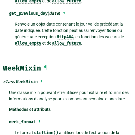
allow_empty
et de
allow_future
.
get_previous_day
(
date
)
¶
Renvoie un objet date contenant le jour valide précédant la
date indiquée. Cette fonction peut aussi renvoyer
None
ou
générer une exception
Http404
, en fonction des valeurs de
allow_empty
et de
allow_future
.
WeekMixin
¶
class
WeekMixin
¶
Une classe mixin pouvant être utilisée pour extraire et fournir des
informations d’analyse pour le composant semaine d’une date.
Méthodes et attributs
week_format
¶
Le format
strftime()
à utiliser lors de l’extraction de la