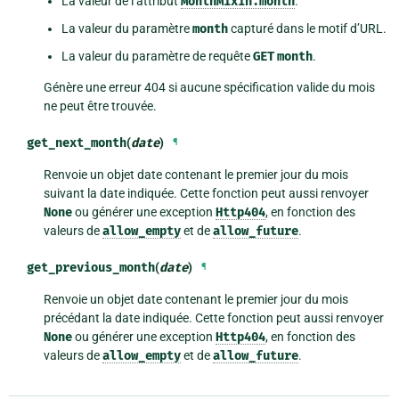
La valeur de l’attribut
MonthMixin.month
.
La valeur du paramètre
month
capturé dans le motif d’URL.
La valeur du paramètre de requête
GET
month
.
Génère une erreur 404 si aucune spécification valide du mois
ne peut être trouvée.
get_next_month
(
date
)
¶
Renvoie un objet date contenant le premier jour du mois
suivant la date indiquée. Cette fonction peut aussi renvoyer
None
ou générer une exception
Http404
, en fonction des
valeurs de
allow_empty
et de
allow_future
.
get_previous_month
(
date
)
¶
Renvoie un objet date contenant le premier jour du mois
précédant la date indiquée. Cette fonction peut aussi renvoyer
None
ou générer une exception
Http404
, en fonction des
valeurs de
allow_empty
et de
allow_future
.