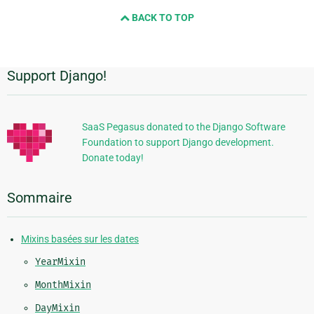
next
BACK TO TOP
page
Support Django!
Informations
supplémentaires
SaaS Pegasus donated to the Django Software
Foundation to support Django development.
Donate today!
Sommaire
Mixins basées sur les dates
YearMixin
MonthMixin
DayMixin