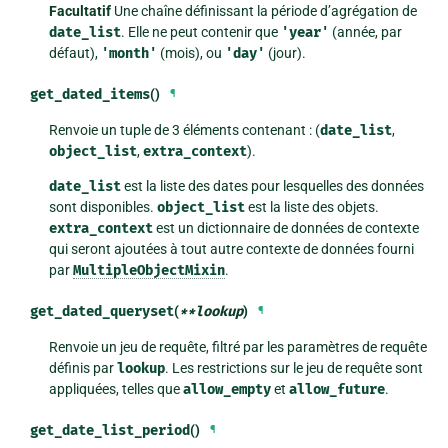
Facultatif
Une chaîne définissant la période d’agrégation de
date_list
. Elle ne peut contenir que
'year'
(année, par
défaut),
'month'
(mois), ou
'day'
(jour).
get_dated_items
()
¶
Renvoie un tuple de 3 éléments contenant : (
date_list
,
object_list
,
extra_context
).
date_list
est la liste des dates pour lesquelles des données
sont disponibles.
object_list
est la liste des objets.
extra_context
est un dictionnaire de données de contexte
qui seront ajoutées à tout autre contexte de données fourni
par
MultipleObjectMixin
.
get_dated_queryset
(
**
lookup
)
¶
Renvoie un jeu de requête, filtré par les paramètres de requête
définis par
lookup
. Les restrictions sur le jeu de requête sont
appliquées, telles que
allow_empty
et
allow_future
.
get_date_list_period
()
¶