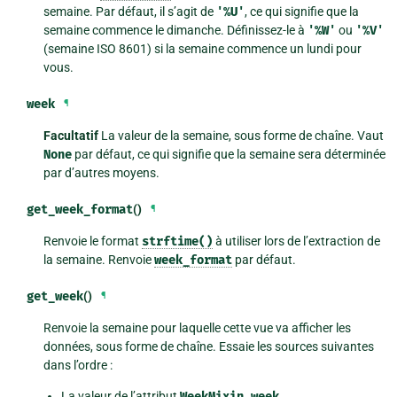
semaine. Par défaut, il s’agit de
'%U'
, ce qui signifie que la
semaine commence le dimanche. Définissez-le à
'%W'
ou
'%V'
(semaine ISO 8601) si la semaine commence un lundi pour
vous.
week
¶
Facultatif
La valeur de la semaine, sous forme de chaîne. Vaut
None
par défaut, ce qui signifie que la semaine sera déterminée
par d’autres moyens.
get_week_format
()
¶
Renvoie le format
strftime()
à utiliser lors de l’extraction de
la semaine. Renvoie
week_format
par défaut.
get_week
()
¶
Renvoie la semaine pour laquelle cette vue va afficher les
données, sous forme de chaîne. Essaie les sources suivantes
dans l’ordre :
La valeur de l’attribut
WeekMixin.week
.