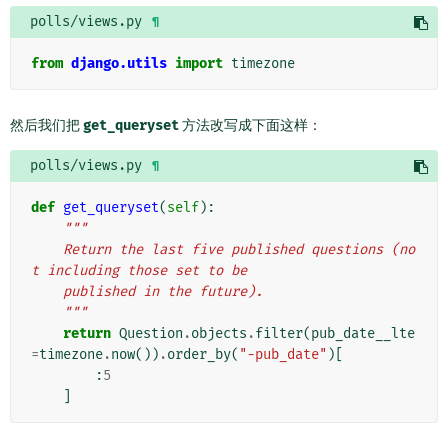
polls/views.py
¶
from
django.utils
import
timezone
然后我们把
get_queryset
方法改写成下面这样：
polls/views.py
¶
def
get_queryset
(
self
):
"""
    Return the last five published questions (no
t including those set to be
    published in the future).
    """
return
Question
.
objects
.
filter
(
pub_date__lte
=
timezone
.
now
())
.
order_by
(
"-pub_date"
)[
:
5
]