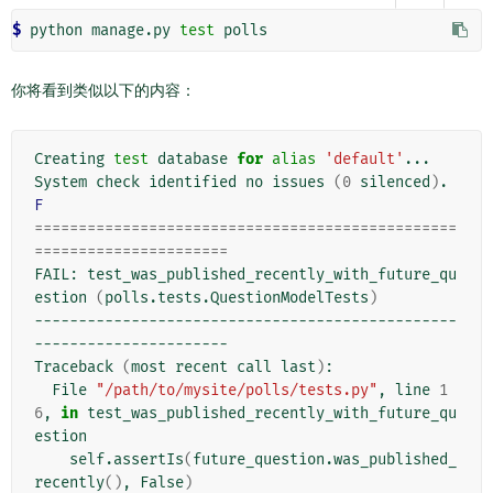
$ 
python manage.py 
test
你将看到类似以下的内容：
Creating 
test
 database 
for
alias
'default'
...

System check identified no issues 
(
0
 silenced
)
F
================================================
======================
FAIL: test_was_published_recently_with_future_qu
estion 
(
polls.tests.QuestionModelTests
)
------------------------------------------------
----------------------

Traceback 
(
most recent call last
)
:

  File 
"/path/to/mysite/polls/tests.py"
, line 
1
6
, 
in
 test_was_published_recently_with_future_qu
estion

    self.assertIs
(
future_question.was_published_
recently
()
, False
)