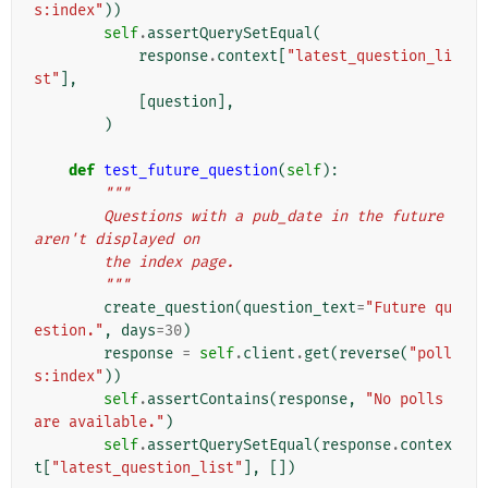
s:index"
))
self
.
assertQuerySetEqual
(
response
.
context
[
"latest_question_li
st"
],
[
question
],
)
def
test_future_question
(
self
):
"""
        Questions with a pub_date in the future 
aren't displayed on
        the index page.
        """
create_question
(
question_text
=
"Future qu
estion."
,
days
=
30
)
response
=
self
.
client
.
get
(
reverse
(
"poll
s:index"
))
self
.
assertContains
(
response
,
"No polls 
are available."
)
self
.
assertQuerySetEqual
(
response
.
contex
t
[
"latest_question_list"
],
[])