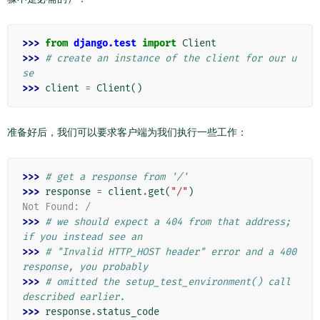
>>> 
from
django.test
import
Client
>>> 
# create an instance of the client for our u
se
>>> 
client
=
Client
()
准备好后，我们可以要求客户端为我们执行一些工作：
>>> 
# get a response from '/'
>>> 
response
=
client
.
get
(
"/"
)
Not Found: /
>>> 
# we should expect a 404 from that address; 
if you instead see an
>>> 
# "Invalid HTTP_HOST header" error and a 400 
response, you probably
>>> 
# omitted the setup_test_environment() call 
described earlier.
>>> 
response
.
status_code