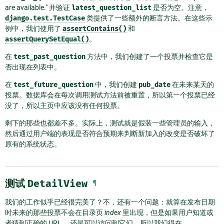
are available." 并验证
latest_question_list
是否为空。注意，
django.test.TestCase
类提供了一些额外的断言方法。在这些示
例中，我们使用了
assertContains()
和
assertQuerySetEqual()
。
在
test_past_question
方法中，我们创建了一个投票并检查它是
否出现在列表中。
在
test_future_question
中，我们创建
pub_date
在未来某天的
投票。数据库会在每次调用测试方法前被重置，所以第一个投票已经
没了，所以主页中应该没有任何投票。
剩下的那些也都差不多。实际上，测试就是假装一些管理员的输入，
然后通过用户端的表现是否符合预期来判断新加入的改变是否破坏了
原有的系统状态。
测试
DetailView
¶
我们的工作似乎已经很完美了？不，还有一个问题：就算在发布日期
时未来的那些投票不会在目录页
index
里出现，但是如果用户知道或
者猜到正确的 URL ，还是可以访问到它们。所以我们得在