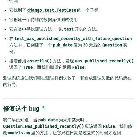
代码
它找到了
django.test.TestCase
的一个子类
它创建一个特殊的数据库供测试使用
它在类中寻找测试方法——以
test
开头的方法。
在
test_was_published_recently_with_future_question
方法中，它创建了一个
pub_date
值为 30 天后的
Question
实
例。
接着使用
assertls()
方法，发现
was_published_recently()
返回了
True
，而我们期望它返回
False
。
测试系统通知我们哪些测试样例失败了，和造成测试失败的代码所在
的行号。
修复这个 bug
¶
我们早已知道，当
pub_date
为未来某天时，
Question.was_published_recently()
应该返回
False
。我们修
改
models.py
里的方法，让它只在日期是过去式的时候才返回