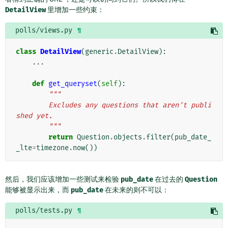
DetailView
里增加一些约束：
polls/views.py
¶
class
DetailView
(
generic
.
DetailView
):
...
def
get_queryset
(
self
):
"""
        Excludes any questions that aren't publi
shed yet.
        """
return
Question
.
objects
.
filter
(
pub_date_
_lte
=
timezone
.
now
())
然后，我们应该增加一些测试来检验
pub_date
在过去的
Question
能够被显示出来，而
pub_date
在未来的则不可以：
polls/tests.py
¶