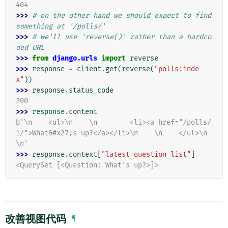
404
>>> 
# on the other hand we should expect to find 
something at '/polls/'
>>> 
# we'll use 'reverse()' rather than a hardco
ded URL
>>> 
from
django.urls
import
reverse
>>> 
response
=
client
.
get
(
reverse
(
"polls:inde
x"
))
>>> 
response
.
status_code
200
>>> 
response
.
content
b'\n    <ul>\n    \n        <li><a href="/polls/
1/">What&#x27;s up?</a></li>\n    \n    </ul>\n
\n'
>>> 
response
.
context
[
"latest_question_list"
]
<QuerySet [<Question: What's up?>]>
改善视图代码
¶