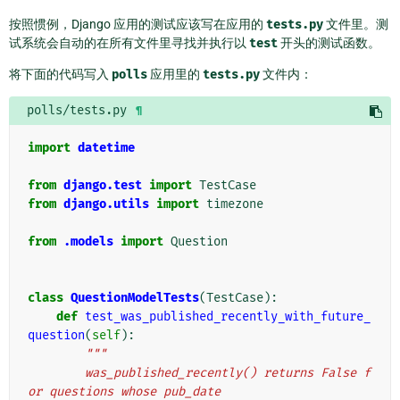
按照惯例，Django 应用的测试应该写在应用的
tests.py
文件里。测
试系统会自动的在所有文件里寻找并执行以
test
开头的测试函数。
将下面的代码写入
polls
应用里的
tests.py
文件内：
polls/tests.py
¶
import
datetime
from
django.test
import
TestCase
from
django.utils
import
timezone
from
.models
import
Question
class
QuestionModelTests
(
TestCase
):
def
test_was_published_recently_with_future_
question
(
self
):
"""
        was_published_recently() returns False f
or questions whose pub_date