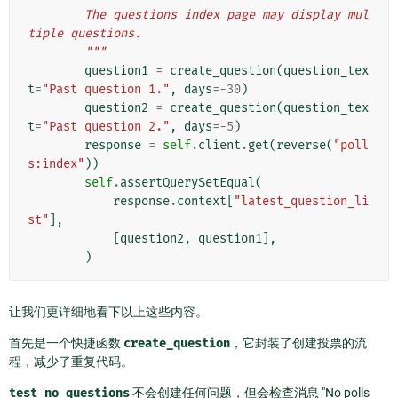
        The questions index page may display mul
tiple questions.
        """
question1
=
create_question
(
question_tex
t
=
"Past question 1."
,
days
=-
30
)
question2
=
create_question
(
question_tex
t
=
"Past question 2."
,
days
=-
5
)
response
=
self
.
client
.
get
(
reverse
(
"poll
s:index"
))
self
.
assertQuerySetEqual
(
response
.
context
[
"latest_question_li
st"
],
[
question2
,
question1
],
)
让我们更详细地看下以上这些内容。
首先是一个快捷函数
create_question
，它封装了创建投票的流
程，减少了重复代码。
test_no_questions
不会创建任何问题，但会检查消息 "No polls