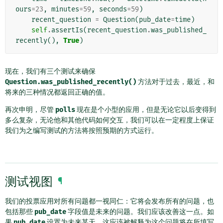
ours
=
23
,
minutes
=
59
,
seconds
=
59
)
recent_question
=
Question
(
pub_date
=
time
)
self
.
assertIs
(
recent_question
.
was_published_
recently
(),
True
)
现在，我们有三个测试来确保
Question.was_published_recently()
方法对于过去，最近，和
将来的三种情况都返回正确的值。
再次申明，尽管
polls
现在是个小型的应用，但是无论它以后变得到
多么复杂，无论他和其他代码如何交互，我们可以在一定程度上保证
我们为之编写测试的方法将按照预期的方式运行。
测试视图
¶
我们的投票应用对所有问题都一视同仁：它将会发布所有的问题，也
包括那些
pub_date
字段值是未来的问题。我们应该改善这一点。如
果
pub_date
设置为未来某天，这应该被解释为这个问题将在所填写