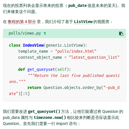
现在的投票列表会显示将来的投票（
pub_date
值是未来的某天)。我
们来修复这个问题。
在
教程的第 4 部分
里，我们介绍了基于
ListView
的视图类：
polls/views.py
¶
class
IndexView
(
generic
.
ListView
):
template_name
=
"polls/index.html"
context_object_name
=
"latest_question_list"
def
get_queryset
(
self
):
"""Return the last five published questi
ons."""
return
Question
.
objects
.
order_by
(
"-pub_d
ate"
)[:
5
]
我们需要改进
get_queryset()
方法，让他它能通过将 Question 的
pub_data 属性与
timezone.now()
相比较来判断是否应该显示此
Question。首先我们需要一行 import 语句：