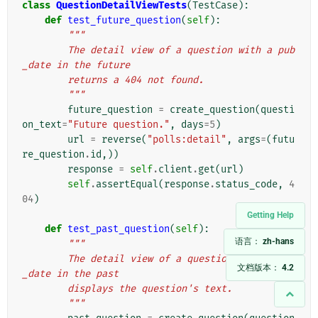
class
QuestionDetailViewTests
(
TestCase
):
def
test_future_question
(
self
):
"""
        The detail view of a question with a pub
_date in the future
        returns a 404 not found.
        """
future_question
=
create_question
(
questi
on_text
=
"Future question."
,
days
=
5
)
url
=
reverse
(
"polls:detail"
,
args
=
(
futu
re_question
.
id
,))
response
=
self
.
client
.
get
(
url
)
self
.
assertEqual
(
response
.
status_code
,
4
04
)
Getting Help
def
test_past_question
(
self
):
语言：
zh-hans
"""
        The detail view of a question with a pub
文档版本：
4.2
_date in the past
        displays the question's text.
        """