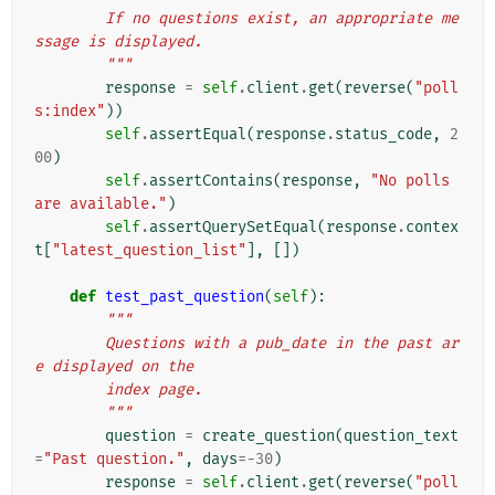
        If no questions exist, an appropriate me
ssage is displayed.
        """
response
=
self
.
client
.
get
(
reverse
(
"poll
s:index"
))
self
.
assertEqual
(
response
.
status_code
,
2
00
)
self
.
assertContains
(
response
,
"No polls 
are available."
)
self
.
assertQuerySetEqual
(
response
.
contex
t
[
"latest_question_list"
],
[])
def
test_past_question
(
self
):
"""
        Questions with a pub_date in the past ar
e displayed on the
        index page.
        """
question
=
create_question
(
question_text
=
"Past question."
,
days
=-
30
)
response
=
self
.
client
.
get
(
reverse
(
"poll