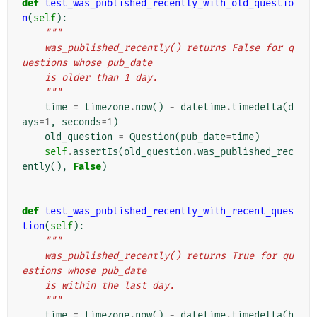
def
test_was_published_recently_with_old_questio
n
(
self
):
"""
    was_published_recently() returns False for q
uestions whose pub_date
    is older than 1 day.
    """
time
=
timezone
.
now
()
-
datetime
.
timedelta
(
d
ays
=
1
,
seconds
=
1
)
old_question
=
Question
(
pub_date
=
time
)
self
.
assertIs
(
old_question
.
was_published_rec
ently
(),
False
)
def
test_was_published_recently_with_recent_ques
tion
(
self
):
"""
    was_published_recently() returns True for qu
estions whose pub_date
    is within the last day.
    """
time
=
timezone
.
now
()
-
datetime
.
timedelta
(
h