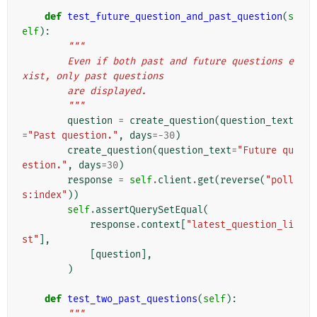
def
test_future_question_and_past_question
(
s
elf
):
"""
        Even if both past and future questions e
xist, only past questions
        are displayed.
        """
question
=
create_question
(
question_text
=
"Past question."
,
days
=-
30
)
create_question
(
question_text
=
"Future qu
estion."
,
days
=
30
)
response
=
self
.
client
.
get
(
reverse
(
"poll
s:index"
))
self
.
assertQuerySetEqual
(
response
.
context
[
"latest_question_li
st"
],
[
question
],
)
def
test_two_past_questions
(
self
):
"""