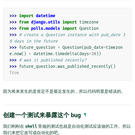
>>> 
import
datetime
>>> 
from
django.utils
import
timezone
>>> 
from
polls.models
import
Question
>>> 
# create a Question instance with pub_date 3
0 days in the future
>>> 
future_question
=
Question
(
pub_date
=
timezon
e
.
now
()
+
datetime
.
timedelta
(
days
=
30
))
>>> 
# was it published recently?
>>> 
future_question
.
was_published_recently
()
True
因为将来发生的是肯定不是最近发生的，所以代码明显是错误的。
创建一个测试来暴露这个 bug
¶
我们刚刚在
shell
里做的测试也就是自动化测试应该做的工作。所以
我们来把它改写成自动化的吧。