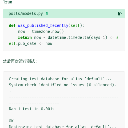
True
：
polls/models.py
¶
def
was_published_recently
(
self
):
now
=
timezone
.
now
()
return
now
-
datetime
.
timedelta
(
days
=
1
)
<=
s
elf
.
pub_date
<=
now
然后再次运行测试：
Creating test database for alias 'default'...
System check identified no issues (0 silenced).
.
------------------------------------------------
----------------------
Ran 1 test in 0.001s
OK
Destroying test database for alias 'default'...