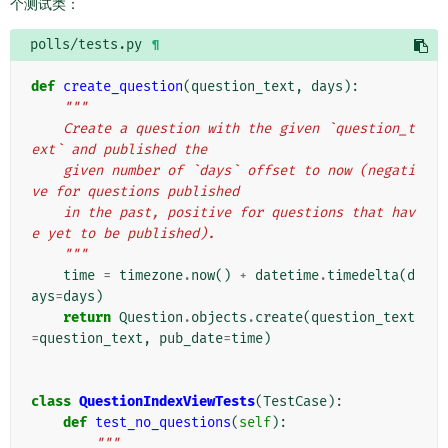
个测试类：
polls/tests.py
¶
def
create_question
(
question_text
,
days
):
"""
    Create a question with the given `question_t
ext` and published the
    given number of `days` offset to now (negati
ve for questions published
    in the past, positive for questions that hav
e yet to be published).
    """
time
=
timezone
.
now
()
+
datetime
.
timedelta
(
d
ays
=
days
)
return
Question
.
objects
.
create
(
question_text
=
question_text
,
pub_date
=
time
)
class
QuestionIndexViewTests
(
TestCase
):
def
test_no_questions
(
self
):
"""